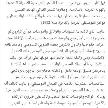
فهل كان البارون ديرلانجي منتصرا للأغنية التونسية الأصيلة المتشبثة
بالهوية العربية الاسلامية، ومقاوما للشعر الغنائي الهابط المشين،
ومصحّحا لمسارها وحاملا لرايتها عندما دعا وأقنع الملك فؤاد بتنظيم
مؤتمر للموسيقى العربية بالقاهرة سنة 1932؟
الثابت الذي تأكده لنا الشهادات والوثائق والمؤيدات هو أن البارون لم
يدّخر جهدا من أجل جمع ولمّ شتات جزء هام من تراثنا، تاركا لنا ست
اجزاء، جمّع فيها وتناول بالدّرس بمعية المنوبي السنوسي ومحمد غانم
و مريدخ سلامة وغيرهم، التراث الموسيقي التونسي ذات الاصول
الاندلسية. وهي وثيقة قيّمة حافظ فيها مؤلفها على تراثنا من التلف.
والثابت ايضا أن الملك المصري فؤاد دعا لعقد مؤتمر بالقاهرة 1932
بتحريض مسبق، ودعم فاعل، وتنظيم محكم من البارون ديرلانجي
نفسه الذي استعان من أجل ذلك -علاوة على تونسيين- بعدد من
الشخصيات المشرقية الفاعلة في الميدان الموسيقي. والثابت كذلك، أنّه
انبثقت عن هذا المؤتمر - الذي لم يتمكّن من حضوره لمرضه الذي عجّل
بوفاته- لوائح وتوصيات تدعو النخب وتأكد على ضرورة الارتقاء
بالأغنية التونسية والعربية عموما، كلمة ولحنا، وانقاذها من "التردي"