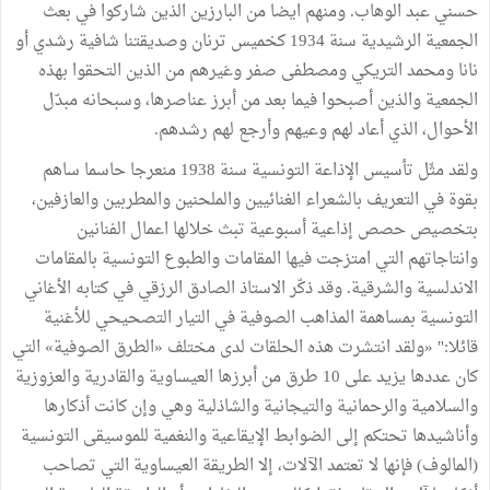
حسني عبد الوهاب. ومنهم ايضا من البارزين الذين شاركوا في بعث
الجمعية الرشيدية سنة 1934 كخميس ترنان وصديقتنا شافية رشدي أو
نانا ومحمد التريكي ومصطفى صفر وغيرهم من الذين التحقوا بهذه
الجمعية والذين أصبحوا فيما بعد من أبرز عناصرها، وسبحانه مبدّل
الأحوال، الذي أعاد لهم وعيهم وأرجع لهم رشدهم.
ولقد مثّل تأسيس الإذاعة التونسية سنة 1938 منعرجا حاسما ساهم
بقوة في التعريف بالشعراء الغنائيين والملحنين والمطربين والعازفين،
بتخصيص حصص إذاعية أسبوعية تبث خلالها اعمال الفنانين
وانتاجاتهم التي امتزجت فيها المقامات والطبوع التونسية بالمقامات
الاندلسية والشرقية. وقد ذكّر الاستاذ الصادق الرزقي في كتابه الأغاني
التونسية بمساهمة المذاهب الصوفية في التيار التصحيحي للأغنية
قائلا:" «ولقد انتشرت هذه الحلقات لدى مختلف «الطرق الصوفية» التي
كان عددها يزيد على 10 طرق من أبرزها العيساوية والقادرية والعزوزية
والسلامية والرحمانية والتيجانية والشاذلية وهي وإن كانت أذكارها
وأناشيدها تحتكم إلى الضوابط الإيقاعية والنغمية للموسيقى التونسية
(المالوف) فإنها لا تعتمد الآلات، إلا الطريقة العيساوية التي تصاحب