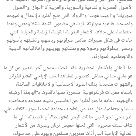
الأصول المصرية والشامية والسورية، والغربية كـ "الجاز "و"الصول
ميوزيك" و"الهيب هوب" و"الروك" التي طبع أغلبها بالإبتذال والميوعة
واصبحت ظاهرة متوارثة اثرت في مضمون الكلمة شكلا ومعنى وبعدا
اجتماعيا، على خلاف الأشعار البدوية، القبلية، الرّيفية والجبلية التي
جاءت في شكل تعبيرات تعكس ضراوتهم وباسهم، وتشبثهم بأصولهم،
وتتغنى ببطولاتهم وصولاتهم وتمسّكهم بهويتهم وأخلاقياتهم الدينية
والاجتماعية المتوارثة.
اما الأغاني والأشعار الحضرية، فقد اتخذت منحى آخر للتعبير عن كل ما
هو مادي حياتي معاش، كتصوير لمشاهد الحب الإباحي المثير للغرائز
والشهوات متحدية بذلك القيود الاجتماعية والاخلاقيات السائدة،
بانتقاء مفردات فرنكوفونية متحررة نعتها ناقدوها بـ"الهابطة الركيكة
والهجينة"، عادة ما عبّر أغلبها عن احاسيس دفينة ممنوعة ومحاصرة
دينيا واجتماعيا، مثل عدد من إنتاجات جماعة تحت السور ، ككتاب علي
الدوعاجي "جولة بين حانات البحر المتوسط"، أو قصيدته "الي ما
شاف عينك محروم" التي لحنها خميس ترنان وغيرها من الأشعار
الغنائية الإباحية التي أدّاها مطربون مسلمون ويهود على حد سواء،