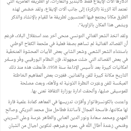
أذكارها آلات الإيقاع فقط كالبندير والنغارات، أو الطريقة العامرية التي
تعتمد آلة الزرنة (الزكرة) إلى جانب آلات الإيقاع، ولقد خصّص لهذه
الطرق مكانا يجتمع فيها المنتسبون لطريقة ما للقيام بالإنشاد والذكر
ويسّمى هذا المكان بالزاوية".
ولقد اتخذ الشعر الغنائي التونسي منحى آخر عند استقلال البلاد، فرغم
أن القصائد الغنائية لم تساهم بصفة فعلية في ملحمة الكفاح الوطني
باستثناء الشعر الشعبي وشعر الشابي بعض الأبيات المحشوة المتخفّية
في بعض القصائد التي ضلت مجهولة، فإن النظام البورقيبي وفّر وسخّر
امكانيات كبيرة بعد تأسيس الإذاعة سنة 1958، فأعطت هذه منذ ذلك
التاريخ مكانة كبيرة للفن والفنانين. فغيّرت بعض المفاهيم الخاطئة
المبخّسة للفن وغيّرت النظرة الدّونية له ولأهله، وبعث مصلحة
للموسيقى صلبها، وألحقت ادارة بوزارة الثقافة تعنى بها.
واعتنت بالكونسرفاتوار وأقرّت تدريسها في المعاهد كمادة علمية قارة
لها مكانتها، فاسحة المجال لأساتذة فطاحل مثل محمد التريكي وصالح
المهدي ومحمد سعادة ونور الدين العنابي والطاهر غرسة وعلي السريتي
وفتحي زغندة أطال الله في عمره وغيرهم، لتكوين اجيال من الشبان