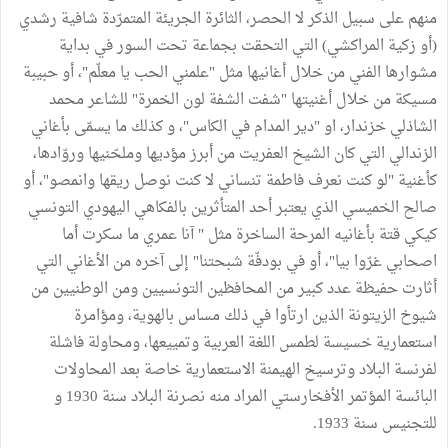
منهم على سبيل الذكر لا الحصر، الثائرة الجريئة المتمرّدة شافية رشدي
(أو زكية المراكشي) التي التحقت بجماعة تحت السور في بداية
مشوارها الفني من خلال أغانيها مثل "علمني الحب يا معلّم"، أو حبيبة
مسيكة من خلال أغنيتها "شفت الشفة لون الخمرة" للشاعر محمد
الشاذلي خزندار، او "دير المدام في الكاس"، و كذلك ما يسمّى بأغاني
الزندالي التي كان الشيخ العفريت من أبرز مؤديها وملحّنيها وروّادها،
كأغنية "لو كنت نعرف فاطمة تنساني لا كنت نوصل ريقها وانمصو"، أو
صالح الخميسي الذي يعتبر أحد المتأثرين بالفكاهي اليهودي التونسي
كيكي قتة بأغانيه المرحة الساخرة مثل " آنا عمري ما سكرت أما
اصحابي غرّوا بيا"، أو في بودفّة شبحتنا" إلى آخره من الأغاني التي
أثارت حفيظة عدد كبير من المحافظين التونسيين ومن الوطنيين من
شيوخ الزيتونة الذين ارتأوا في ذلك مساس بالهوية، ومؤامرة
استعمارية خسيسة لطمس اللغة العربية وتمييعها، ومحاولة فاشلة
لفرنسة البلاد وترسيخ الهيمنة الاستعمارية خاصة بعد المحاولات
البائسة المؤتمر الأفخارستي المراد منه نصرنة البلاد سنة 1930 و
للتجنيس سنة 1933.