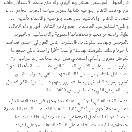
في المجال الموسيقي نفتخر بهم اليوم. ولم تكن سلطة الاستقلال غافلة
عن توظيف الأغاني بتوجيه كلماتها لتمرير سياسة الحزب الحاكم آنذاك
فتعددت الاغاني والاناشيد التي تغنت بالوطنية والانتماء كأغنية "بني
وطني" للشاعر عبد المجيد بن جدو ولحن الشاذلي أنور وأداء الخالدة
عليّة. ولدعم برامجها ومخططاتها التنموية والاجتماعية، وبالنهوض
بالتونسي وتهذيب سلوكياته. فانتشرت أغاني المورالي "حسّن هندامك
يا خويا ونظف ملبوسك يهديك" وأغنية "أقرا واحفظ ياللي تسمع ما
تكونش مغرور" وأغاني السملالي مثل "رينا عجايب رينا غرايب" و"
الزازوات" وغيرها من الأغاني الخفيفة التي نظمت خدمة لأهداف دولة
الاستقلال. فتطعم من خلال ذلك المشهد الثقافي بشعراء غنائيين
تميزوا بغزارة انتاجاتهم وجماليته، برز بينهم شاعر "التونسة" والأجيال
رضا الخويني الذي نظم ما يربو عن 3000 أغنية.
لقد مرّ الشعر الغنائي التونسي بفترات مدّ وجزر قبل وبعد الاستقلال،
وها أن موجة أخرى من أغاني "الراب" تغزو الفضاءات السمعية البصرية
وأحدث مواقع التواصل الاجتماعي بسرعة جنونية، طغت فيها عبارات
احتجاجية ثائرة قلبت الطاولة على السائد المتعارف، وعلى القيود