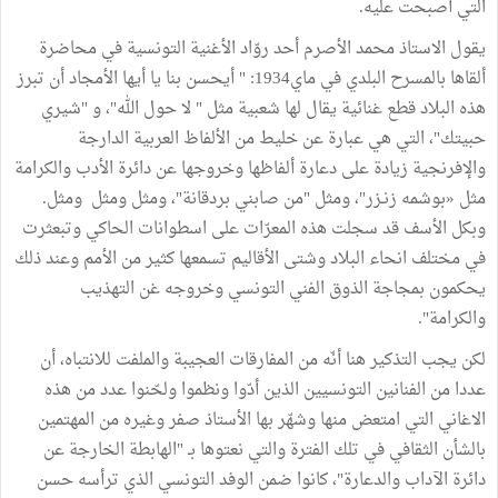
التي أصبحت عليه.
يقول الاستاذ محمد الأصرم أحد روّاد الأغنية التونسية في محاضرة
ألقاها بالمسرح البلدي في ماي1934: " أيحسن بنا يا أيها الأمجاد أن تبرز
هذه البلاد قطع غنائية يقال لها شعبية مثل " لا حول الله"، و "شيري
حبيتك"، التي هي عبارة عن خليط من الألفاظ العربية الدارجة
والإفرنجية زيادة على دعارة ألفاظها وخروجها عن دائرة الأدب والكرامة
مثل «بوشمه زنـزر"، ومثل "من صابني بردقانة"، ومثل ومثل ومثل.
وبكل الأسف قد سجلت هذه المعرّات على اسطوانات الحاكي وتبعثرت
في مختلف انحاء البلاد وشتى الأقاليم تسمعها كثير من الأمم وعند ذلك
يحكمون بمجاجة الذوق الفني التونسي وخروجه غن التهذيب
والكرامة".
لكن يجب التذكير هنا أنّه من المفارقات العجيبة والملفت للانتباه، أن
عددا من الفنانين التونسيين الذين أدّوا ونظموا ولحّنوا عدد من هذه
الاغاني التي امتعض منها وشهّر بها الأستاذ صفر وغيره من المهتمين
بالشأن الثقافي في تلك الفترة والتي نعتوها بـ "الهابطة الخارجة عن
دائرة الآداب والدعارة"، كانوا ضمن الوفد التونسي الذي ترأسه حسن