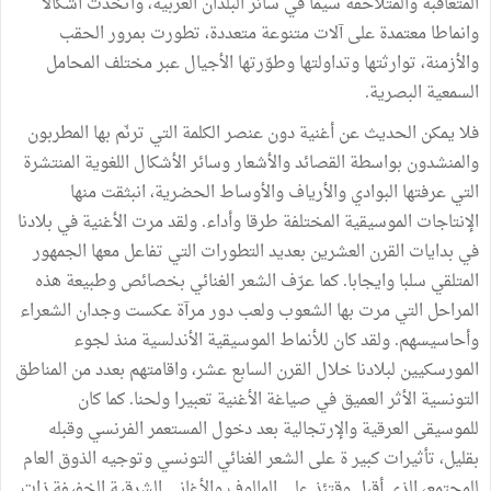
المتعاقبة والمتلاحقة سيما في سائر البلدان العربية، واتخذت أشكالا
وانماطا معتمدة على آلات متنوعة متعددة، تطورت بمرور الحقب
والأزمنة، توارثتها وتداولتها وطوّرتها الأجيال عبر مختلف المحامل
السمعية البصرية.
فلا يمكن الحديث عن أغنية دون عنصر الكلمة التي ترنّم بها المطربون
والمنشدون بواسطة القصائد والأشعار وسائر الأشكال اللغوية المنتشرة
التي عرفتها البوادي والأرياف والأوساط الحضرية، انبثقت منها
الإنتاجات الموسيقية المختلفة طرقا وأداء. ولقد مرت الأغنية في بلادنا
في بدايات القرن العشرين بعديد التطورات التي تفاعل معها الجمهور
المتلقي سلبا وايجابا. كما عرّف الشعر الغنائي بخصائص وطبيعة هذه
المراحل التي مرت بها الشعوب ولعب دور مرآة عكست وجدان الشعراء
وأحاسيسهم. ولقد كان للأنماط الموسيقية الأندلسية منذ لجوء
المورسكيين لبلادنا خلال القرن السابع عشر، واقامتهم بعدد من المناطق
التونسية الأثر العميق في صياغة الأغنية تعبيرا ولحنا. كما كان
للموسيقى العرقية والإرتجالية بعد دخول المستعمر الفرنسي وقبله
بقليل، تأثيرات كبير ة على الشعر الغنائي التونسي وتوجيه الذوق العام
للمجتمع، الذي أقبل وقتئذ على المالوف والأغاني الشرقية الخفيفة ذات