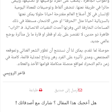
والقوالب الجاهزة ، يصعب على المرء توصيفها أو تصنيفها، ويبقى
حائرا في طريقة نعتها، تتضمّن ألفاظ وتوصيفات للمعناة اليومية
للإنسان في كل أصقاع العالم مقترحة احيانا حلولا يمكن نعتها
بالسريالية احيانا مثل "الحرقة" او حتى الانتحار، مستغلة في ذلك
المساحات الخارقة التي وفرتها أحدث التقنيات الاتصالية. فـ "الراب"
ظاهرة ذو حدين، لا تقتصر على بلد او قطر او قارة ما بل متأثرة بوضع
عالمي جديد.
حوصلة لما تقدم، يمكن لنا أن نستنتج أن تطوّر الشعر الغنائي وتموقعه
المجتمعي، ومدى تأثيره على الفرد رهن ونتاج لجدلية قائمة، كامنة في
زمن دائم التحرك لمواقع متصلة متكاملة قوامها الأخذ والعطاء.
فاخر الرويسي
أرسل إلى صديق
طباعة
هل أعجبك هذا المقال ؟ شارك مع أصدقائك !