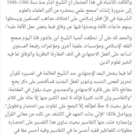
واللاّفت للانتباه في هذا المضمار أنّ الشّيخ أشار منذ سنة 1366–1946
إلى ضرورة إنشاء "مجمع علمي يحضره من أكبر العلماء بالعلوم
الشّرعيّة في كلّ قطر إسلامي على اختلاف مذاهب المسلمين ويبسطوا
بينهم حاجات الأمّة ويصدّوا فيها عن وفاق فيما يتعيّن عمل الأمّة عليه".
والحمد لله على أن تحقّقت أمنية الشّيخ ابن عاشور فلنا اليوم مجمع
الفقه الإسلامي ومؤسسات علميّة أخرى ومؤتمرات رفيعة المستوى
تساعد على العمل الاجتهادي في كنف المقارنة النظرية والوفاق لما فيه
الخير لعلوم الدين.
أمّا فيما يخصّ البعد الإجتهادي عند الشّيخ العلاّمة في تفسيره للقرآن
تحرير المعنى السّديد وتنوير العقل الجديد فسأقتصر على ذكر بضع
مقاطع دّالة على فكره الاجتهادي والتجديدي حيث يقول في المقدّمة:
"والتّفاسير وإن كانت كثيرة فإنّك لا تجد الكثير منها إلاّ عالة على كلام
سابق بحيث لا حظّ لمؤلّفه إلاّ الجمع على تفاوت بين اختصار وتطويل".
ويواصل قائلا: "فإنّي بذلت الجهد في الكشف عن نكت من معاني القرآن
وإعجازه خلت عنها التّفاسير بحيث ساوى هذا التّفسير على اختصاره
مطولات القماطير ففيه أحسن ما في التّفاسير وفيه أحسن ممّا في