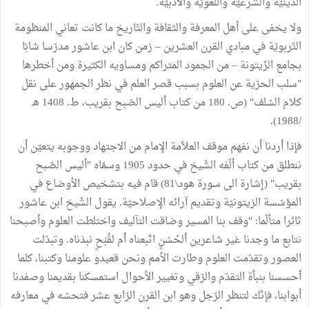
الدينيّة والشرعيّة واللغويّة والأدبيّة.
ولا يخفى على أهل المعرفة والثقافة والتّاريخ ما كانت تعاني المنظومة
التّربويّة في مبادي القرن العشرين – زمن كان ابن عاشور مدرّسا شابّا
بجامع الزّيتونة – من الجمود المتراكم ومساويه الكثيرة ومن أخطرها
"سلب الحرّية عن العلوم بسبب قصر العلم في نظر الجمهور على نقل
كلام السّلف" (ص. 180 من كتاب أليس الصّبح بقريب، ط. 1408 هـ
/1988).
فإذا أردنا أن نفهم موقف العلاّمة الإمام من الاجتهاد ووجوبه يتعيّن أن
ننطلق من كتاب ألّفه الشّيخ في حدود 1905 وسمّاه "أليس الصّبح
بقريب" (إشارة الى سورة هود\81) قام فيه بتشخيص الأوضاع في
المؤسّسة الزيتونيّة وتقديم آرائه الإصلاحيّة. يقول الشّيخ ابن عاشور
ثائرا متألّما: "وقف بنا المسير وضاقت التآليف واختلطت العلوم وأصبحنا
نتابع ما وجدنا غير شاعرين ألحُسْنٍ اتّبعناه أم لقُبْحٍ نبذناه. وتبدّلت
العصور وتقدّمت العلوم وطارت الأمم ونحن قعيدو علومنا وكتبنا، كلما
أحسسنا بنبأة التقدّم والرّقي وتغيير الأحوال استمسكنا بقديمنا وصفدنا
أبوابنا، فإنّك لتنظر الرّجل وهو ابن القرن الرّابع عشر فتحسّه في معارفه