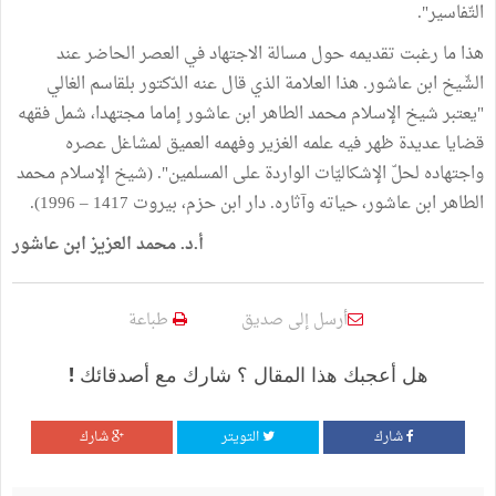
التّفاسير".
هذا ما رغبت تقديمه حول مسالة الاجتهاد في العصر الحاضر عند
الشّيخ ابن عاشور. هذا العلامة الذي قال عنه الدّكتور بلقاسم الغالي
"يعتبر شيخ الإسلام محمد الطاهر ابن عاشور إماما مجتهدا، شمل فقهه
قضايا عديدة ظهر فيه علمه الغزير وفهمه العميق لمشاغل عصره
واجتهاده لحلّ الإشكاليّات الواردة على المسلمين". (شيخ الإسلام محمد
الطاهر ابن عاشور، حياته وآثاره. دار ابن حزم، بيروت 1417 – 1996).
أ.د. محمد العزيز ابن عاشور
أرسل إلى صديق
طباعة
هل أعجبك هذا المقال ؟ شارك مع أصدقائك !
شارك
التويتر
شارك