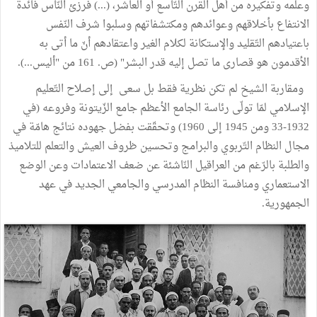
وعلمه وتفكيره من أهل القرن التّاسع أو العاشر، (...) فرزئ النّاس فائدة
الانتفاع بأخلاقهم وعوائدهم ومكتشفاتهم وسلبوا شرف النّفس
باعتيادهم التّقليد والإستكانة لكلام الغير واعتقادهم أنّ ما أتى به
الأقدمون هو قصارى ما تصل إليه قدر البشر" (ص. 161 من "أليس...).
ومقاربة الشيخ لم تكن نظرية فقط بل سعى إلى إصلاح التّعليم
الإسلامي لمّا تولّى رئاسة الجامع الأعظم جامع الزّيتونة وفروعه (في
1932-33 ومن 1945 إلى 1960) وتحقّقت بفضل جهوده نتائج هامّة في
مجال النظام التّربوي والبرامج وتحسين ظروف العيش والتعلم للتلاميذ
والطلبة بالرّغم من العراقيل النّاشئة عن ضعف الاعتمادات وعن الوضع
الاستعماري ومنافسة النظام المدرسي والجامعي الجديد في عهد
الجمهورية.