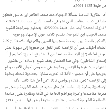
من طبعة 1425-2004).
أمّا المقاربة الشاملة لمسألة الاجتهاد عند محمد الطاهر ابن عاشور فتظهر
جليا في كتابه المقاصد الذي نشر في طبعته الأولى سنة 1366 / 1946-
47 (وقد اعتمدنا أيضا على طبعة 1425/2004 بتحقيق ومراجعة الشّيخ
محمد الحبيب ابن الخوجة). يفتتح كلامه حول الإجتهاد ووجوبه
بالتذكير بالصّلة بين الرّخصة بمفهومها الفقهي والاجتهاد ملاحظا أنّ كلمة
العلماء أطبقت على أنّ الرّخصة تغيّر الفعل من صعوبة إلى سهولة لعذر
عرض لفاعله ("إنّ الرّخصة مستمدّة من قاعدة رفع الحرج" كما يقول أبو
إسحاق الشاطبي). وفي هذا المضمار ينتقد شيخ الإسلام ابن عاشور
الفقهاء حيث فرضوا الرّخص ومثّلوها في خصوص أحوال الأفراد، و لم
يعرجوا على أنّ مجموع الأمّة قد تعتريه مشاقّ اجتماعيّة تجعله بحاجة
إلى الرّخصة" (ص. 392) ويواصل قائلا: "من أجل هذا كانت الأمّة
الإسلاميّة بحاجة إلى علماء أهل نظر سديد في فقه الشّريعة وتمكّن من
معرفة مقاصدها وخبرة بمواضع الحاجة في الأمّة ومقدرة على إمدادها
بالمعالجة الشّرعية لاستبقاء عظمتها واسترخاء خروقها ..." (ص. 393).