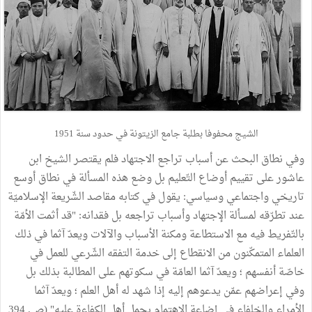
الشيج محفوفا بطلبة جامع الزيتونة في حدود سنة 1951
وفي نطاق البحث عن أسباب تراجع الاجتهاد فلم يقتصر الشيخ ابن
عاشور على تقييم أوضاع التّعليم بل وضع هذه المسألة في نطاق أوسع
تاريخي واجتماعي وسياسي: يقول في كتابه مقاصد الشّريعة الإسلاميّة
عند تطرّقه لمسألة الإجتهاد وأسباب تراجعه بل فقدانه: "قد أثمت الأمّة
بالتّفريط فيه مع الاستطاعة ومكنة الأسباب والآلات ويعدّ آثما في ذلك
العلماء المتمكّنون من الانقطاع إلى خدمة التفقه الشّرعي للعمل في
خاصّة أنفسهم ؛ ويعدّ آثما العامّة في سكوتهم على المطالبة بذلك بل
وفي إعراضهم عمّن يدعوهم إليه إذا شهد له أهل العلم ؛ ويعدّ آثما
الأمراء والخلفاء في إضاعة الاهتمام بحمل أهل الكفاءة عليه" (ص. 394