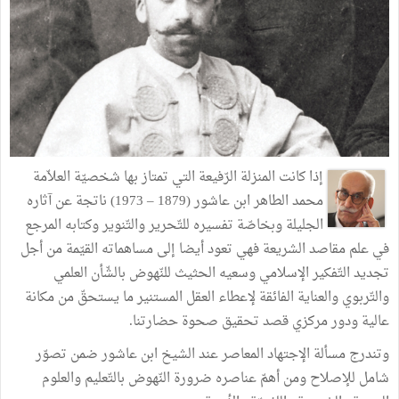
إذا كانت المنزلة الرّفيعة التي تمتاز بها شخصيّة العلاّمة
محمد الطاهر ابن عاشور (1879 – 1973) ناتجة عن آثاره
الجليلة وبخاصّة تفسيره للتّحرير والتّنوير وكتابه المرجع
في علم مقاصد الشريعة فهي تعود أيضا إلى مساهماته القيّمة من أجل
تجديد التّفكير الإسلامي وسعيه الحثيث للنّهوض بالشّأن العلمي
والتّربوي والعناية الفائقة لإعطاء العقل المستنير ما يستحقّ من مكانة
عالية ودور مركزي قصد تحقيق صحوة حضارتنا.
وتندرج مسألة الإجتهاد المعاصر عند الشيخ ابن عاشور ضمن تصوّر
شامل للإصلاح ومن أهمّ عناصره ضرورة النّهوض بالتّعليم والعلوم