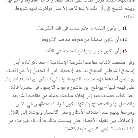
فالاجتهاد حينئذ فرض كفاية على الأمّة بمقدار حاجة أقطارها وأحوالها.
وينبّه الشيخ إلى أنّ ذلك لا يتمّ لأحد إلاّ متى توافرت لديه شروط
ثلاثة:
1)
أن يكون الفقيه ذا نظر سديد في فقه الشّريعة.
2)
وأن يكون متمكّنا من معرفة مقاصد الشّريعة.
3)
وأن يكون خبيرا بمواضع الحاجة في الأمّة.
وفي مقدّمته لكتاب مقاصد الشّريعة الإسلاميّة – بعد ذكر كلام أبي
إسحاق الشاطبي المتعلّق بدرجة الإجتهاد التي لا تحصل إلاّ لمن اتّصف
بوصفين أحدهما فهم مقاصد الشّريعة والثاني التمكّن من الاستنباط بناء
على فهمه فيها – يوضّح ابن عاشور وجوب الإجتهاد في عصرنا قائلا:
"هذا كتاب قصدت منه إلى إملاء مباحث جليلة من مقاصد الشّريعة
والتّمثيل لها والاحتجاج لإثباتها لتكون نبراسا للمتفقّهين في الدّين
ومرجعا بينهم عند اختلاف الأنظار وتبدّل الأعصار وتوسّلا إلى إقلال
الإختلاف بين فقهاء الأمصار حتّى يستتبّ بذلك ما أردناه غير مرّة من
نبذ التعصّب". (ص. 5، من طبعة 1425).