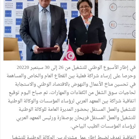
في إطار الأسبوع الوطني للتشغيل من 26 إلى 30 سبتمبر 20220
وحرصا على إرساء شراكة فعلية بين القطاع العام والخاص والمساهمة
في تحسين مناخ الأعمال والنهوض بالاقتصاد الوطني والاستجابة
لحاجيات سوق الشغل من الكفاءات والمهارات، تم صباح اليوم توقيع
اتفاقية شراكة بين المعهد العربي لرؤساء المؤسسات والوكالة الوطنية
للتشغيل والعمل المستقل بحضور المديرة العامة للوكالة الوطنية
للتشغيل والعمل المستقل فريحان بوصفارة ورئيس المعهد العربي
لرؤساء المؤسسات الطيب البياحي.
اتفاقية تهدف لضبط إطار عمل مشترك بين الوكالة الوطنية للتشغيل