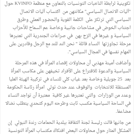
تكوينية لرابطة الناخبات التونسيات بالتعاون مع منظمة KVINFO حول
"آليات الاتصال السياسي" مكانتهن من اكتساب آليات الاتصال
السياسي التي ترتكز على الكلمة القوية والحضور العملي وطرق
اجتناب الخوض في مشاحنات جانبية وخاصة عم السماح للأحزاب
السياسية و غيرها في الزج بهن في صراعات الجندرية التي تعتبرها
مرحلة تجاوزتها النساء قائلة " نحن الند للند مع الرجل وقادرين على
المهام نفسها في المجال السياسي".
وأضافت أمينة مهذبي أن محاولات إقصاء المرأة في هذه المرحلة
السياسية والدعوة للاقتراع على الأفراد تخيفهن على مكاسب المرأة
بعد 25 جويلية وخاصة بعد غياب كلي للنساء في تركيبة الهيئة العليا
المستقلة للانتخابات والوقوف عند حدث تولي امرأة رئاسة الحكومة
وعدد من الوزارات والتي تعتبرها غير كافية معتبرة أن تواجد النساء
في الساحة السياسية مكسب ثابت وطرحه اليوم كتحدي يتطلب نضالا
مضاعفا.
من جانبها قالت رئيسة لجنة الثقافة ببلدية الحمامات رندة النبولي إن
المشكل المثار حول محاولات البعض افتكاك مكتساب المرأة التونسية