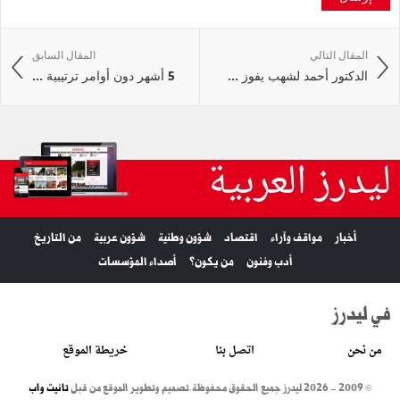
المقال التالي
المقال السابق
الدكتور أحمد لشهب يفوز ...
5 أشهر دون أوامر ترتيبية ...
ليدرز العربية
أخبار
مواقف وآراء
اقتصاد
شؤون وطنية
شؤون عربية
من التاريخ
أدب وفنون
من يكون؟
أصداء المؤسسات
في ليدرز
من نحن
اتصل بنا
خريطة الموقع
© 2009 - 2026 ليدرز جميع الحقوق محفوظة.
تصميم وتطوير الموقع من قبل
تانيت واب