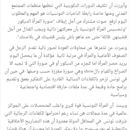
وأبرزت أن تكثيف الدورات التكوينية التي تنظمها منظمات المجتمع
المدني ومنها خاصة رابطة الناخبات التونسيات هو المهم والمطلوب
اليوم لرفع صوت مشترك من أجل إيقاف "صورة المرأة الديكور
"وتحسيس المرأة التونسية بأن معركتهن ذاتية ويجب القتال من أجل
قضيتهن قائلة"حتى حد ماهو باش يلبس قضيتك في بلاصتك".
وعبرت عن تذمرها من محاولات العودة لصور بالية تقدم الرجل في
الصفوف الأمامية والمرأة في مرتبة ثانية مؤكدة أن ما يحصل اليوم
يريد حصر المرأة اما كجزء من الديكور أو في صورة التي لا تجيد الا
الصراخ والقيام بالshow وهي صورة مقززة حسب وصفها في حين أن
في تونس تزخر بالكفاءات النسائية القادرة على التفكير بعمق وتقديم
برامج جادة وقيمة في عدة ملفات حارقة اقتصادية واجتماعية
وسياسية.
وبينت أن المرأة التونسية قوة كبرى واغلب المتحصلات على الجوائز
عالمية في عدة مجالات هن نساء رغم احترامها للكفاءات الرجالية التي
شرفت تونس في المحافل الدولة معتبرة أن هذه التصاريح الأخلاقية
والنمطية لم يعد مسموح بها ولا يمكن العودة لها معتبرة أن هناك قضايا