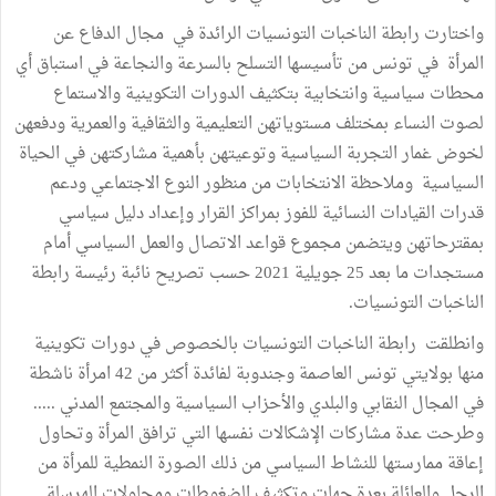
واختارت رابطة الناخبات التونسيات الرائدة في مجال الدفاع عن
المرأة في تونس من تأسيسها التسلح بالسرعة والنجاعة في استباق أي
محطات سياسية وانتخابية بتكثيف الدورات التكوينية والاستماع
لصوت النساء بمختلف مستوياتهن التعليمية والثقافية والعمرية ودفعهن
لخوض غمار التجربة السياسية وتوعيتهن بأهمية مشاركتهن في الحياة
السياسية وملاحظة الانتخابات من منظور النوع الاجتماعي ودعم
قدرات القيادات النسائية للفوز بمراكز القرار وإعداد دليل سياسي
بمقترحاتهن ويتضمن مجموع قواعد الاتصال والعمل السياسي أمام
مستجدات ما بعد 25 جويلية 2021 حسب تصريح نائبة رئيسة رابطة
الناخبات التونسيات.
وانطلقت رابطة الناخبات التونسيات بالخصوص في دورات تكوينية
منها بولايتي تونس العاصمة وجندوبة لفائدة أكثر من 42 امرأة ناشطة
في المجال النقابي والبلدي والأحزاب السياسية والمجتمع المدني .....
وطرحت عدة مشاركات الإشكالات نفسها التي ترافق المرأة وتحاول
إعاقة ممارستها للنشاط السياسي من ذلك الصورة النمطية للمرأة من
الرجل والعائلة بعدة جهات وتكثيف الضغوطات ومحاولات الهرسلة