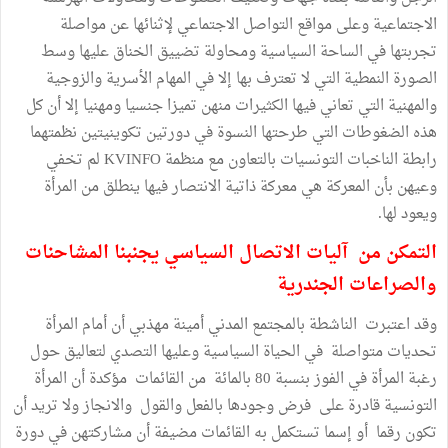
الاجتماعية وعلى مواقع التواصل الاجتماعي لإثنائها عن مواصلة
تجربتها في الساحة السياسية ومحاولة تضييق الخناق عليها وسط
الصورة النمطية التي لا تعترف بها إلا في المهام الأسرية والزوجية
والمهنية التي تعاني فيها الكثيرات منهن تميزا جنسيا ومهنيا إلا أن كل
هذه الضغوطات التي طرحتها النسوة في دورتين تكوينيتين نظمتهما
رابطة الناخبات التونسيات بالتعاون مع منظمة KVINFO لم تخفي
وعيهن بأن المعركة هي معركة ذاتية الانتصار فيها ينطلق من المرأة
ويعود لها.
التمكن من آليات الاتصال السياسي يجنبنا المشاحنات
والصراعات الجندرية
وقد اعتبرت الناشطة بالمجتمع المدني أمينة مهذبي أن أمام المرأة
تحديات متواصلة في الحياة السياسية وعليها التصدي لتعاليق حول
رغبة المرأة في الفوز بنسبة 80 بالمائة من القائمات مؤكدة أن المرأة
التونسية قادرة على فرض وجودها بالفعل والقول والانجاز ولا تريد أن
تكون رقما أو إسما تستكمل به القائمات مضيفة أن مشاركتهن في دورة