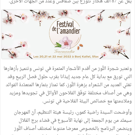
يقل عن 87 ألف هكتار تتوزع بين صفاقس وعدد من الجهات الأخرى.
وتعتبر شجرة اللّوز من أقدم الأشجار المثمرة في تونس وتتميز بأزهارها
التي تورق مع بداية كل عام جديد إيذانا بقرب حلول فصل الربيع وقد
تغنّي العديد من الشعراء بزهرة اللّوز، كما تمتاز بثمارها المتعدّدة الفوائد
وهي من أصناف مختلفة توفّق الفلاحون الأوائل في تجويدها ومزيد
وملاءمتها مع خصائص البيئة الفلاحية في تونس.
وأوضحت السيدة راضية كمون، رئيسة هيئة التنظيم، أنّ المهرجان
سيمتّد من يوم الجمعة إلى نهاية الأسبوع في فضاء برج القلال
ويتضمن البرنامج بالخصوص معرضا متنوعا لمختلف أصناف اللّوز