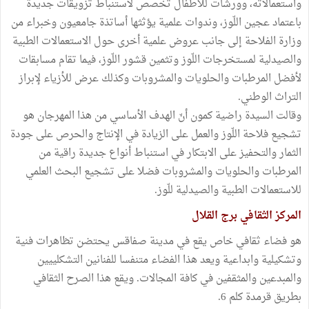
واستعمالاته، وورشات للأطفال تخصص لاستنباط تزويقات جديدة
باعتماد عجين اللّوز، وندوات علمية يؤثثها أساتذة جامعيون وخبراء من
وزارة الفلاحة إلى جانب عروض علمية أخرى حول الاستعمالات الطبية
والصيدلية لمستخرجات اللّوز وتثمين قشور اللّوز، فيما تقام مسابقات
لأفضل المرطبات والحلويات والمشروبات وكذلك عرض للأزياء لإبراز
التراث الوطني.
وقالت السيدة راضية كمون أنّ الهدف الأساسي من هذا المهرجان هو
تشجيع فلاحة اللّوز والعمل على الزيادة في الإنتاج والحرص على جودة
الثمار والتحفيز على الابتكار في استنباط أنواع جديدة راقية من
المرطبات والحلويات والمشروبات فضلا على تشجيع البحث العلمي
للاستعمالات الطبية والصيدلية للّوز.
المركز الثقافي برج القلال
هو فضاء ثقافي خاص يقع في مدينة صفاقس يحتضن تظاهرات فنية
وتشكيلية وابداعية ويعد هذا الفضاء متنفسا للفنانين التشكلييين
والمبدعين والمثقفين في كافة المجالات. ويقع هذا الصرح الثقافي
بطريق قرمدة كلم 6.