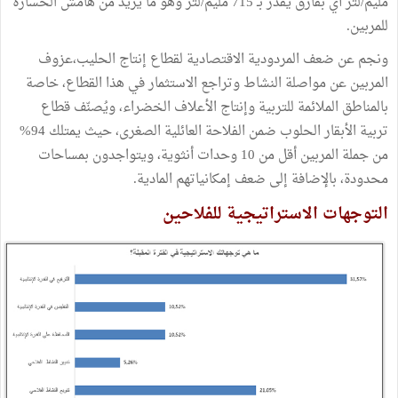
مليم/لتر أي بفارق يقدر بـ 715 مليم/لتر وهو ما يزيد من هامش الخسارة
للمربين.
ونجم عن ضعف المردودية الاقتصادية لقطاع إنتاج الحليب،عزوف
المربين عن مواصلة النشاط وتراجع الاستثمار في هذا القطاع، خاصة
بالمناطق الملائمة للتربية وإنتاج الأعلاف الخضراء، ويُصنّف قطاع
تربية الأبقار الحلوب ضمن الفلاحة العائلية الصغرى، حيث يمتلك 94%
من جملة المربين أقل من 10 وحدات أنثوية، ويتواجدون بمساحات
محدودة، بالإضافة إلى ضعف إمكانياتهم المادية.
التوجهات الاستراتيجية للفلاحين