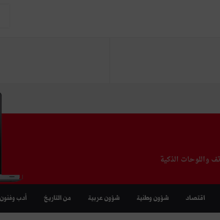
تف واللوحات الذكية
اقتصاد
شؤون وطنية
شؤون عربية
من التاريخ
أدب وفنون