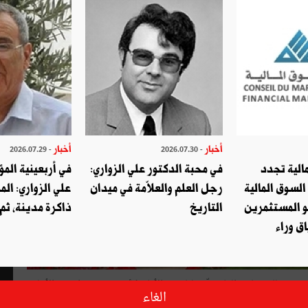
أخبار
أخبار
- 2026.07.29
- 2026.07.30
الية تجدد
في محبة الدكتور علي الزواري:
في أربعينية المؤ
السوق المالية
رجل العلم والعلاّمة في ميدان
علي الزواري: الم
و المستثمرين
التاريخ
ذاكرة مدينة، ثم
ق وراء
سية للكهرباء والغاز زفّت لنا هذه الأيام بُشْرَيَيْنِ مرة واحدة: الأولى
الغاء
والثانية هي أنها، بدلا من أن تَعِدَنَا بتحسين خدماتها تبعا لذلك،