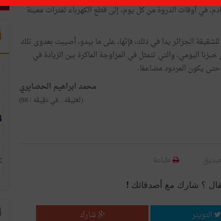
ادم، في أوقات الذروة من كل يوم، إلى قطع الكهرباء لفترات معينة
أ
للشقيقة الجزائر يدا في ذلك، فإنّها، على ما يبدو، أصيبت بعدوى تلك
زنا اليومي، والتي تتمثل في المزاوجة الماكرة بين الزيادة في
. حتى يكون المردود مضاعفا.
محمد ابراهيم الحصايري
(تَعْلِيقَهْ... في دَقِيقَهْ / 98)
صديق
طباعة
قال ؟ شارك مع أصدقائك !
ا
التويتر
شارك