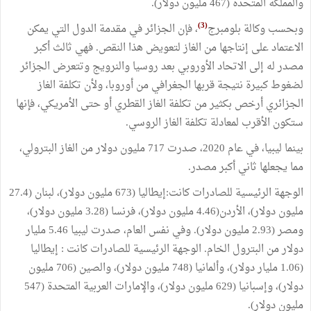
والمملكة المتحدة (467 مليون دولار).
(3)
وبحسب وكالة بلومبرج
، فإن الجزائر في مقدمة الدول التي يمكن
الاعتماد على إنتاجها من الغاز لتعويض هذا النقص. فهي ثالث أكبر
مصدر له إلى الاتحاد الأوروبي بعد روسيا والنرويج وتتعرض الجزائر
لضغوط كبيرة نتيجة قربها الجغرافي من أوروبا، ولأن تكلفة الغاز
الجزائري أرخص بكثير من تكلفة الغاز القطري أو حتى الأمريكي، فإنها
ستكون الأقرب لمعادلة تكلفة الغاز الروسي.
بينما ليبيا، في عام 2020، صدرت 717 مليون دولار من الغاز البترولي،
مما يجعلها ثاني أكبر مصدر.
الوجهة الرئيسية للصادرات كانت:إيطاليا (673 مليون دولار)، لبنان (27.4
مليون دولار)، الأردن(4.46 مليون دولار)، فرنسا (3.28 مليون دولار)،
ومصر (2.93 مليون دولار). وفي نفس العام، صدرت ليبيا 5.46 مليار
دولار من البترول الخام. الوجهة الرئيسية للصادرات كانت : إيطاليا
(1.06 مليار دولار)، وألمانيا (748 مليون دولار)، والصين (706 مليون
دولار)، وإسبانيا (629 مليون دولار)، والإمارات العربية المتحدة (547
مليون دولار).