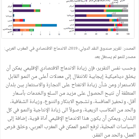
المصدر: تقرير صندوق النقد الدولي، 2019، الاندماج الاقتصادي في المغرب العربي:
مصدر للنمو لم يستغل بعد
وحسب نفس التقرير، فإن زيـادة الاندماج الاقتصادي الإقليمي يمكـن أن
يخلـق ديناميكيـة إيجابيـة للانتقال إلى معدلات أعلـى مـن النمـو القابـل
للاستمرار ومن شـأن زيـادة الانفتاح علـى التجـارة والاستثمار بيـن بلـدان
المنطقة أن تتيـح الحصول علـى مزيـد مـن السـلع والخدمات بأسـعار
أقـل، وتحفيز المنافسة، وتشـجيع الابتكار والتنـوع، وزيـادة الشـفافية،
والحد مـن المكاسب الريعيـة، وصـولاً الى زيادة الإنتاجية والنمـو في كل
البلـدان. ويمكـن أن يكـون هـذا الاندمـاج الإقليمي أداة قويـة، إضافة إلى
السياسـات المحلية، لرفـع النمـو الممكن في المغرب العربـي، وخلـق فـرص
العمـل، والحد مـن الفقـر.