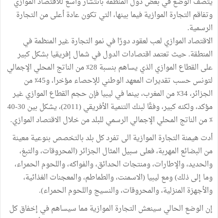
يتصف الوضع في بعض دول المنطقة بانتشار واسع للاقتصاد الموازي
وتفاقم التجارة الموازية فيما بينها، التي تكون عادة أعلى من التجارة
الرسمية.
الاقتصاد الموازي لعب لعقود دورًا في نمو التجارة غير المنظمة في
المنطقة. حيث تعتمد اقتصادات الدول في شمال إفريقيا بشكل كبير
على القطاع الموازي الذي يساهم بنسبة 28٪ من الناتج المحلي الإجمالي
لتونس حسب تقديرات المعهد الوطني للإحصاء مؤخرا، و45٪ من
الجزائر، 34٪ من المغرب، بينما في ليبيا فإن حجم القطاع الموازي غير
مؤكد، ولكنه كبير، وفقًا لبنك التنمية الأفريقي (2011)، يشكل بين 30-40
٪ من الناتج المحلي الإجمالي الرسمي للبلد من خلال الاقتصاد الموازي.
أدت هيمنة التجارة الموازية الى تفرد كل بلد بالتخصص بنوعية معينة
من البضائع المهربة، فعلى سبيل المثال الجزائر (المحروقات، والتبغ،
والحديد، والإطارات، ومنتجات الحدائق، والفواكه، واللحوم الحمراء،
وما إلى ذلك) ومع ليبيا (الاسمنت، والطماطم، والمعجنات الغذائية،
والأجهزة المنزلية، والمحروقات، والنسيج واللحوم الحمراء).
إن الوضع الحالي سينعش التجارة الموازية مما سيساهم في إخفاق كل