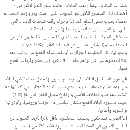
عشرات المخابز، بينما رفعت المخابز العاملة سعر الخبز لأكثر من 4
أضعاف لكن المتضرر الأكبر هو الجنوب الليبي حيث يمر بأزمة اقتصادية
صعبة، بسبب نقص السلع الغذائية وجراء وقف شحنات الإمداد التي
تأتي من الغرب لتزويد المدن بحاجاتها من السلع الغذائية.
بينما في الجزائر، تستورد البلاد ما بين 12 مليون و13 مليون طن من
الحبوب سنويًا بشكل أساسي من فرنسا وألمانيا، وكندا، وبولندا
وليتوانيا. لكن الحكومة الجزائرية أوقفت شراء القمح من فرنسا، بعد
خلاف دبلوماسي في أواخر عام 2021 دفعها إلى حظر واردات القمح
منها.
في موريتانيا تقبل البلاد على أزمة لم يسبق لها مثيل حيث تعاني البلاد
من أزمة غذاء وجفاف غير مسبوق بسبب ندرة الأمطار التي تعيشها منذ
ثلاث سنوات والانفلات الأمني وارتفاع معدل الفقر الذي بلغ (٪40).
حيث تستورد البلاد القمح بشكل أساسي من: فرنسا وروسيا، وأوكرانيا
والسويد وألمانيا.
أما المغرب فقد يكون بحسب المحللين، الأقل تأثرا بأزمة الحبوب من
البلدان الأخرى في المنطقة، حيث يستورد فقط 20٪ من قمحه من