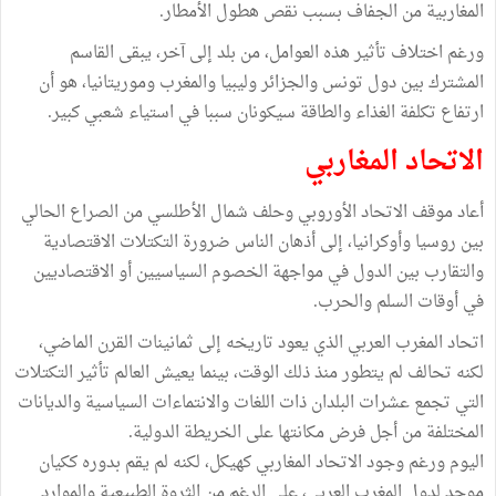
المغاربية من الجفاف بسبب نقص هطول الأمطار.
ورغم اختلاف تأثير هذه العوامل، من بلد إلى آخر، يبقى القاسم
المشترك بين دول تونس والجزائر وليبيا والمغرب وموريتانيا، هو أن
ارتفاع تكلفة الغذاء والطاقة سيكونان سببا في استياء شعبي كبير.
الاتحاد المغاربي
أعاد موقف الاتحاد الأوروبي وحلف شمال الأطلسي من الصراع الحالي
بين روسيا وأوكرانيا، إلى أذهان الناس ضرورة التكتلات الاقتصادية
والتقارب بين الدول في مواجهة الخصوم السياسيين أو الاقتصاديين
في أوقات السلم والحرب.
اتحاد المغرب العربي الذي يعود تاريخه إلى ثمانينات القرن الماضي،
لكنه تحالف لم يتطور منذ ذلك الوقت، بينما يعيش العالم تأثير التكتلات
التي تجمع عشرات البلدان ذات اللغات والانتماءات السياسية والديانات
المختلفة من أجل فرض مكانتها على الخريطة الدولية.
اليوم ورغم وجود الاتحاد المغاربي كهيكل، لكنه لم يقم بدوره ككيان
موحد لدول المغرب العربي، على الرغم من الثروة الطبيعية والموارد