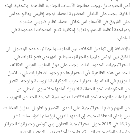
أمن الحدود. بل، يجب معالجة الأسباب الجذرية للظاهرة. وتحقيقا لهذه
الغاية، يجب على البلدان المتضررة اعتماد توجه إقليمي يعالج عوامل
مثل الفروق في الأسعار امن خلال اعتماد نظام ضريبي مشترك
ومراجعة أنظمة الدعم. وتعزيز إمكانية تتبع المنتجات المدعومة في
البلدان.
بالإضافة إلى تواصل الخلاف بين المغرب والجزائر، وعدم الوصول الى
اتفاق بين تونس وليبيا والجزائر، سيتابع المهربون فتح ثغرات في
استراتيجيات الحدود. لذلك، يجب على دول المغرب العربي التكاتف
للحد من هذه الظاهرة لأن استمرارها مع وجود اضطرابات في سلاسل
التوزيع في العالم واستمرار الحرب الاوكرانية-الروسية وتوجه الكثير
من الحكومات نحو الحمائية لا يترك أمامها حلا سوى التخلي عن
النزاعات والتوجه نحو العلاقات الدبلوماسية الجيدة للحد من التهريب.
من المهم وضع استراتيجية على المدى القصير والطويل لتعزيز العلاقات
بين بلدان المنطقة، حيث إن المعهد العربي لرؤساء المؤسسات نشر
وثيقة في 2015 حول استراتيجية التعاون بين تونس وجيرانها: الجزائر
وليبيا، والمقترحات التي تم طرحها أخذت بعين الاعتبار الوضع