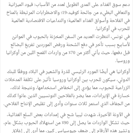
دعم سوق الغذاء على المدى الطويل لعدد من الأسباب: قيود الميزانية
والتعافي البطيء من جائحة كوفيد-19؛ والاضطرابات المرتبطة بالمناخ
في الفلاحة وأسواق الغذاء العالمية؛ والتداعيات الاقتصادية العالمية
للحرب في أوكرانيا.
في تونس، انتظرت العديد من السفن المخزنة بالحبوب في الموانئ
لأسابيع بسبب تأخر في دفع الشحنة ورفض الموردين تفريغ البضائع
قبل دفعها، حيث يأتي أكثر من 70٪ من واردات القمح اللين من أوكرانيا
وروسيا.
أوكرانيا هي أيضًا المورد الرئيسي للذرة والشعير في البلاد ووفقًا للبنك
الدولي، سيكون للحرب بين أوكرانيا وروسيا تأثير على تكلفة المدخلات
الزراعية للحبوب، مما يؤدي إلى انخفاض استخدامها، ونتيجة لذلك،
خسارة في الإيرادات، مما يضر بالفلاحين التونسيين الذين عانوا كدلك
من الجفاف الذي استمر ثلاث سنوات وأدى إلى تقليص الإنتاج الفلاحي.
في الآونة الأخيرة، شهدت ليبيا شح في إمدادات بعض السلع الغذائية،
حيث تشكل الواردات ما يصل إلى 90٪ من استهلاك الحبوب بشكل عام،
وتشير هذه الأرقام إلى ضعف جيوسياسي كبير، مما أدى إلى إغلاق