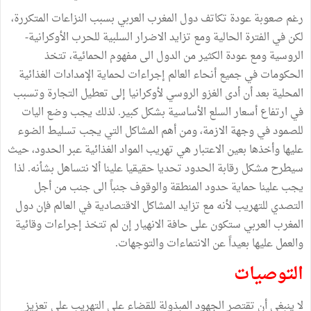
رغم صعوبة عودة تكاتف دول المغرب العربي بسبب النزاعات المتكررة،
لكن في الفترة الحالية ومع تزايد الاضرار السلبية للحرب الأوكرانية-
الروسية ومع عودة الكثير من الدول الى مفهوم الحمائية، تتخذ
الحكومات في جميع أنحاء العالم إجراءات لحماية الإمدادات الغذائية
المحلية بعد أن أدى الغزو الروسي لأوكرانيا إلى تعطيل التجارة وتسبب
في ارتفاع أسعار السلع الأساسية بشكل كبير. لذلك يجب وضع اليات
للصمود في وجهة الازمة، ومن أهم المشاكل التي يجب تسليط الضوء
عليها وأخذها بعين الاعتبار هي تهريب المواد الغذائية عبر الحدود، حيث
سيطرح مشكل رقابة الحدود تحديا حقيقيا علينا ألا نتساهل بشأنه. لذا
يجب علينا حماية حدود المنطقة والوقوف جنباً الى جنب من أجل
التصدي للتهريب لأنه مع تزايد المشاكل الاقتصادية في العالم فإن دول
المغرب العربي ستكون على حافة الانهيار إن لم تتخذ إجراءات وقائية
والعمل عليها بعيداً عن الانتماءات والتوجهات.
التوصيات
لا ينبغي أن تقتصر الجهود المبذولة للقضاء على التهريب على تعزيز