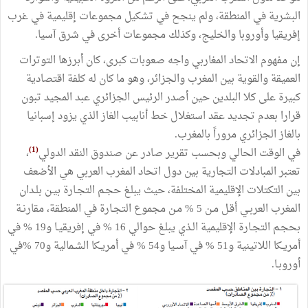
البشرية في المنطقة، ولم ينجح في تشكيل مجموعات إقليمية في غرب
إفريقيا وأوروبا والخليج، وكذلك مجموعات أخرى في شرق آسيا.
إن مفهوم الاتحاد المغاربي واجه صعوبات كبرى، كان أبرزها التوترات
العميقة والقوية بين المغرب والجزائر، وهو ما كان له كلفة اقتصادية
كبيرة على كلا البلدين حين أصدر الرئيس الجزائري عبد المجيد تبون
قرارا بعدم تجديد عقد استغلال خط أنابيب الغاز الذي يزود إسبانيا
بالغاز الجزائري مروراً بالمغرب.
(1)
في الوقت الحالي وبحسب تقرير صادر عن صندوق النقد الدولي
،
تعتبر المبادلات التجارية بين دول اتحاد المغرب العربي هي الأضعف
بين التكتلات الإقليمية المختلفة، حيث يبلـغ حجـم التجـارة بيـن بلـدان
المغرب العربـي أقـل مـن 5 % مـن مجموع التجـارة في المنطقة، مقارنـة
بحجـم التجـارة الإقليمية الـذي يبلـغ حوالي 16 % في إفريقيـا و19 % في
أمريـكا اللاتينية و51 % في آسـيا و54 % في أمريـكا الشـمالية و70 %في
أوروبـا.