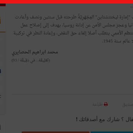
.
 "إمارة ليختنشتاين" المِجْهَرِيَّةُ طرحته قبل سنتين ونصف وأعادت
أ
يا وعجز مجلس الأمن عن إدانة روسيا، يهدف إلى إصلاح عمل
نتظم الأممي يتطلب أصلا إلغاء حق النقض، وإعادة النظر في تركيبة
محمد ابراهيم الحصايري
(تَعْلِيقَهْ... في دَقِيقَهْ / 93)
صديق
طباعة
قال ؟ شارك مع أصدقائك !
ا