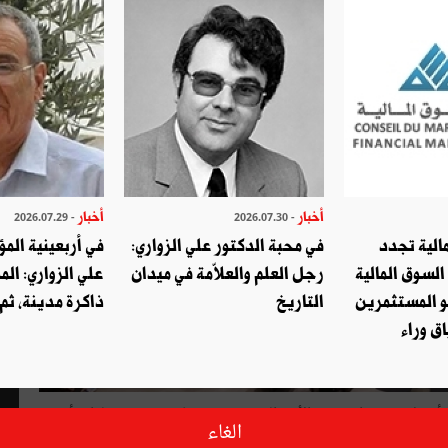
أخبار
أخبار
- 2026.07.29
- 2026.07.30
الية تجدد
في محبة الدكتور علي الزواري:
في أربعينية المؤ
السوق المالية
رجل العلم والعلاّمة في ميدان
علي الزواري: الم
و المستثمرين
التاريخ
ذاكرة مدينة، ثم
ق وراء
يوم الثلاثاء 26 أفريل 2022، اعتمدت الأمم المتحدة مقترحا يدعو، دون إلزام، أي
الغاء
تتمتع بحق النقض في مجلس الأمن، تستخدم هذا الحق إلى أن تشرح