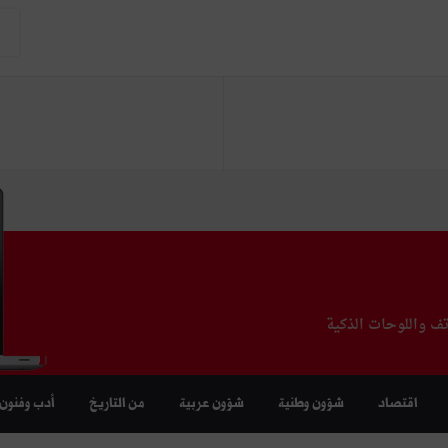
تف واللوحات الذكية
اقتصاد
شؤون وطنية
شؤون عربية
من التاريخ
أدب وفنون