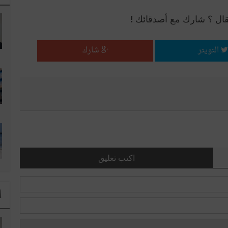
قال ؟ شارك مع أصدقائك !
التويتر
شارك
اكتب تعليق
ا