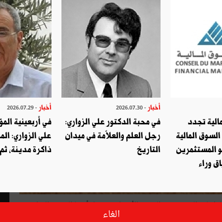
أخبار
أخبار
- 2026.07.29
- 2026.07.30
الية تجدد
في محبة الدكتور علي الزواري:
في أربعينية المؤ
السوق المالية
رجل العلم والعلاّمة في ميدان
علي الزواري: الم
و المستثمرين
التاريخ
ذاكرة مدينة، ثم
ق وراء
الولايات المتحدة من الحرب الأوكرانية تشمل أيضا الصعيد الزراعي،
الغاء
فمزارعوها سيكونون من أكبر المستفيدين من توقّف صادرت الحبوب من روسيا وأوكرانيا اللتين تؤمّنان 25