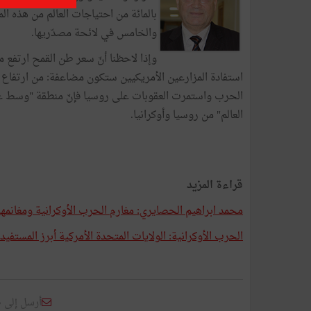
بالمائة من احتياجات العالم من هذه الما
والخامس في لائحة مصدّريها.
استفادة المزارعين الأمريكيين ستكون مضاعفة: من ارتفاع ا
العالم" من روسيا وأوكرانيا.
قراءة المزيد
محمد ابراهيم الحصايري: مغارم الحرب الأوكرانية ومغانمها (1/3
الحرب الأوكرانية: الولايات المتحدة الأمركية أبرز المستفيدين (
أرسل إلى 