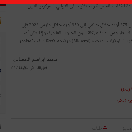
دة الغذائية الحيوية وتحتلاّن، على التوالي، المركزين الأول
أ
وإذا لاحظنا أنّ سعر طن القمح ارتفع من 275 أورو خلال جانفي إلى 350 أورو خلال مارس 2022 فإن
لأسعار ومن إعادة هيكلة سوق الحبوب العالمية، وإذا طال أمد
الحرب واستمرت العقوبات على روسيا فإنّ منطقة "وسط غرب" الولايات المتحدة (Midwest) مرشحة لافتكاك لقب "مطمور
محمد ابراهيم الحصايري
تَعْلِيقَهْ... في دَقِيقَهْ / 92
)
2/3)
ا
صديق
طباعة