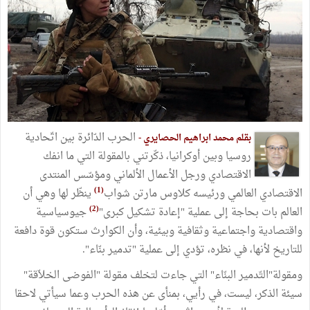
الحرب الدّائرة بين اتّحادية
بقلم محمد ابراهيم الحصايري -
روسيا وبين أوكرانيا، ذكّرتني بالمقولة التي ما انفك
الاقتصادي ورجل الأعمال الألماني ومؤسّس المنتدى
(1)
الاقتصادي العالمي ورئيسه كلاوس مارتن شواب
ينظّر لها وهي أن
(2)
العالم بات بحاجة إلى عملية "إعادة تشكيل كبرى"
جيوسياسية
واقتصادية واجتماعية وثقافية وبيئية، وأن الكوارث ستكون قوة دافعة
للتاريخ لأنها، في نظره، تؤدي إلى عملية "تدمير بنّاء".
ومقولة"التّدمير البنّاء" التي جاءت لتخلف مقولة "الفوضى الخلاّقة"
سيئة الذكر، ليست، في رأيي، بمنأى عن هذه الحرب وعما سيأتي لاحقا