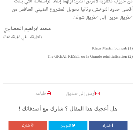
من حروب مطلوبة لأمرين اثنين: أوّلهما إنقاذ الرأسمالية التي بلغت
أقصى حدود التوحّش، وثانيا تحويل المشروع الصّيني المنافس من
"طريق حرير" إلى "طريق شوك".
محمد ابراهيم الحصايري
(تَعْلِيقَهْ... في دَقِيقَهْ /84)
(1) Klaus Martin Schwab
(2) The GREAT RESET ou la Grande réinitialisation
أرسل إلى صديق
طباعة
هل أعجبك هذا المقال ؟ شارك مع أصدقائك !
شارك
التويتر
شارك