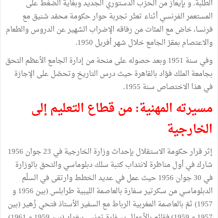
الطلبة. و بإيعاز من الحزب الدستوري الجديد وبغاية الضغط على
المستعمر الفرنسي أثناء تعثّر تجربة حوار حكومة محمّد شنيق مع
فرنسا، خاض مع المئات من رفاقه الإضراب الشهير عن الدروس والطعام
والاعتصام بمقرّ الجامع خلال شهر أفريل 1950.
وفي سنة 1951 وبعد حصوله على منحة من إدارة الجامع الأعظم التحق
بجامعة الملك فؤاد بالقاهرة حيث درس التاريخ وتحصّل على الإجازة
في هذا الاختصاص سنة 1955.
مسيرته المهنية: من قطاع التعليم إلى
الخارجية
إثر قرار حكومة الاستقلال بإحداث وزارة الخارجية في 23 جوان 1956
شارك في أول مناظرة لانتداب كتبة سلك دبلوماسي والتحق بالوزارة
في 30 جوان 1956 حيث عمل في عديد الخطط وارتقى في السلّم
الدبلوماسي من سكرتير سفارة بالعاصمة الليبية طرابلس (بين 1956 و
1957) ثمّ بالعاصمة المغربية الرباط مع السفير الأستاذ فتحي زُهير (بين
1957 و 1959) فقائمٍ بالأعمال بسفارة تونس ببغداد (بين 1959 و 1961)