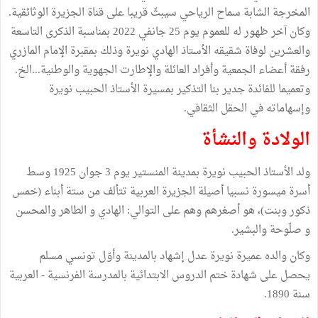
المخرجة الشابة سماح الرياحي سيبثّ قريبا على قناة الجزيرة الوثائقية.
وكان آخر ظهور له للعموم يوم 25 جانفي 2022 بمناسبة الذكرى التاسعة
والعشرين لوفاة شقيقه الأستاذ الهادي نويرة وذلك بمقبرة الإمام المازري
رفقة أعضاء الجمعية وأفراد العائلة والإطارت الجهوية والوطنية...الخ.
وتعميما للفائدة جدير بنا التذكير بمسيرة الأستاذ الحبيب نويرة
وإسهاماته في الحقل الثقافي.
الولادة والنشأة
ولد الأستاذ الحبيب نويرة بمدينة المنستير يوم 3 جوان 1925 وسط
أسرة ميسورة نسبيا أصيلة الجزيرة العربية تتألف من ستة أبناء (خمس
ذكور وبنت)، هو أصغرهم وهم على التوالي: الهادي و الطاهر والمحسن
و صلّوحة والبشير.
وكان والده عميرة نويرة عدل إشهاد بالمدينة وأوّل تونسي مسلم
يحصل على شهادة ختم الدروس الابتدائية بالمدرسة الفرنسية - العربية
سنة 1890.