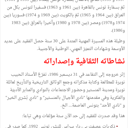
ثمّ بسفارة تونس بالقاهرة (بين 1961 و 1963) فسفيرا لتونس بكل من
العراق (بين 1964 و 1965) ثمّ بالكويت (بين 1969 و 1974) فسوريا (بين
1974 و1978) ومصر (بين 1978 و 1980) وأخيرا بالعراق (بين 1983
و1986).
وطيلة هذه المسيرة المهنية المتدة على 30 سنة حصل الفقيد على عديد
الأوسمة وشهادات التميّز المهني، الوطنية والأجنبية.
نشاطاته الثقافية وإصداراته
إثر خروجه إلى التقاعد في 31 ديسمبر 1986، تفرّغ الأستاذ الحبيب
نويرة للمطالعة وكتابة مذكراته وجمع الوثائق التاريخية والتأريخ لعائلة
نويرة ومدينة المنستير وحضور الاجتماعات بالنوادي والمنابر الأدبيّة
والفكرية وفي مقدمتها "نادي الأجيال بالمنستير" و "نادي بُشرى الخير"
و "نادي الأحد" بتونس العاصمة... الخ.
هذا وقد صدرت للفقيد إلى حد الآن ستة مؤلفات وهي تباعا:
•
ذكريات عصفت بي، دار سراس للنشر، تونس 1992. كما صدر في