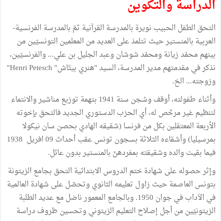
الدراسة والتكوين
التحق الطفل الحبيب نويرة بالمدرسة القرآنية ثمّ بالمدرسة الفرنسية-
العربية بالمنستير حيث تتلمذ على العديد من المعلمين التونسيّين من
بينهم محمّد زيانة ومحمّد شوشان وعبد الجليل بن علي... والفرنسيّين،
نذكر في مقدمتهم مدير المدرسة، السيد "هنري بيتّاش" Henri Petesch"
وزوجته... الخ.
وأثناء طفولته، أوقف وسُجن سنة 1941 بتهمة توزيع مناشير والانتماء
لتنظيم غير مرخّص له، أي الحزب الدستوري الجديد فالتحق بإخوته
الأربعة المعتقلين بكل من فرنسا (شقيقه الهادي بحصن سان نيكولا
بمرسيليا) وأشقاءه الثلاثة بسجون تونس عقب أحداث 09 افريل 1938
فيما بقيت والده وشقيقته بمفردهنّ بالمنستير بدون عائل.
وإثر حصوله على شهادة ختم الدروس الابتدائية التحق بجامع الزيتونة
بتونس العاصمة حيث زاول تعليمه الثانوي وتحصّل على شهادة العالمية
في الآداب في جوان 1950. وبالجامع المعمور ناضل مع عديد الطلبة
الزيتونيّين من أجل إصلاح التعليم الزيتوني وتحسين ظروف دراسة