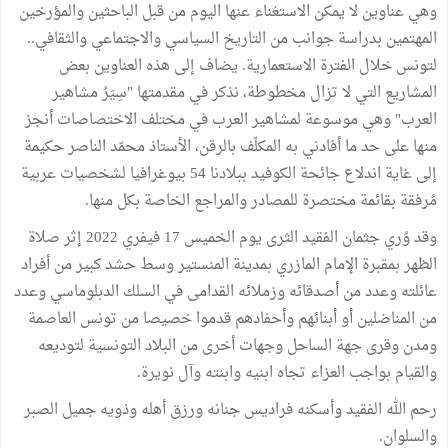
وهي عناوين لا يمكن الاستغناء عنها اليوم من قبل الباحثين والمؤرخين
المهتمين بدراسة جوانب من التاريخ السياسي والاجتماعي والثقافي..
لتونس خلال الفترة الاستعمارية. يضاف إلى هذه العناوين بعض
المشاريع التي لا تزال مخطوطة، نذكر في مقدمتها "سِيَرُ مشاهير
العرب" وهي موسوعة لمشاهير العرب في مختلف الاختصاصات أنجز
منها على حد ما أفادني به المكلّف بالرقن، الأستاذ محمّد الناصر حكيمة
إلى غاية اندلاع جائحة الكوفيد ببلادنا 54 بيوغرافيا لشخصيات عربية
مُرفقة بقائمة مختصرة للمصادر والمراجع الخاصة بكل منها.
وقد وُري جثمان الفقيد الثرى يوم الخميس 17 فيفري 2022 إثر صلاة
الظهر بمقبرة الإمام المازري بمدينة المنستير وسط حشد كبير من أفراد
عائلته وعدد من أصدقائه وزملائه القدامى في السلك الدبلوماسي وعدد
من المناضلين أو أبنائهم وأحفادهم قدموا خصيصا من تونس العاصمة
ومدن وقرى جهة الساحل وجهات أخرى من البلاد التونسية لتوديعه
والقيام بواجب العزاء تجاه ابنيه وابنته وآل نويرة.
رحم الله الفقيد وأسكنه فراديس جنانه ورزق أهله وذويه جميل الصبر
والسلوان.