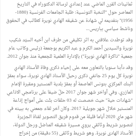
ثمانينات القرن الماضي عند إعدادي لرسالة الدكتوراه في التاريخ
المعاصر حول "النخبة التونسية: طلبة الجامعات الفرنسية (1880-
1956)" بتقديمه لي شهادة عن شقيقه الهادي نويرة كطالب في الحقوق
وناشط سياسي بباريس...
وقد توطدت علاقتي به اثر تكليفي من طرف ابن أخيه السيّد شكيب
نويرة والسيدين أحمد الكرم و عبد الكريم بوجمعة (رئيس وكاتب عام
جمعية "ذاكرة الهادي نويرة") بالإدارة العلمية للجمعية منذ جوان 2012.
وقد دأبنا سنويا بالتعاون معه على إحياء ذكرى وفاة الأستاذ الهادي
نويرة كل يوم 25 جانفي ذكرى رحيل الأستاذ الهادي نويرة، سواء بمقرّ
البنك المركزي بتونس العاصمة أو بمقرّ بلدية المنستير ومقبرة الإمام
المازري. وفي أواخر شهر جوان 2017 حلّ ضيفا على برنامجي الاذاعي
"شهادات حية" حيث خصصت له 03 حلقات بثّت على أمواج إذاعة
المنستير خلال شهر جويلية 2017. وكان آخر لقاء جمعني به ببيته في
شهر ماي 2020 أياما قليلة من قدوم فريق التصوير لقناة الجزيرة
لتصوير شريط وثائقي يروي مسيرة شقيقه المناضل ورجل الدولة،
الأستاذ الهادي نويرة. وهو شريط وثائقي (55 دقيقة) من إخراج