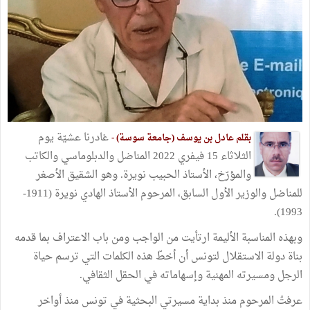
غادرنا عشيّة يوم
بقلم عادل بن يوسف (جامعة سوسة) -
الثلاثاء 15 فيفري 2022 المناضل والدبلوماسي والكاتب
والمؤرّخ، الأستاذ الحبيب نويرة. وهو الشقيق الأصغر
للمناضل والوزير الأول السابق، المرحوم الأستاذ الهادي نويرة (1911-
1993).
وبهذه المناسبة الأليمة ارتأيت من الواجب ومن باب الاعتراف بما قدمه
بناة دولة الاستقلال لتونس أن أخطّ هذه الكلمات التي ترسم حياة
الرجل ومسيرته المهنية وإسهاماته في الحقل الثقافي.
عرفتُ المرحوم منذ بداية مسيرتي البحثية في تونس منذ أواخر