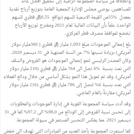
وانطلاقاً من سياسة المجموعة الرامية إلى تحقيق أفضل عائد
للمساهمين، يوصي مجلس الإدارة الجمعية العامة بتوزيع أرباح نقدية
بمعدل %55من القيمة الاسمية للسهم (بواقع 0,55ريال قطري للسهم
الواحد)، علماً بأن البيانات المالية لعام 2021 ومقترح توزيع الأرباح
تخضع لموافقة مصرف قطر المركزي.
بلغ إجمالي الموجودات مبلغ 1,093 مليار ريال قطري ( 300مليار دولار
أمريكي) بزيادة نسبتها %7 عن السنة المنتهية في 31 ديسمبر 2020.
وكان المصدر الرئيسي لنمو إجمالي الموجودات هو القروض والسلف
التي نمت بنسبة %6 تصل الى 764 مليار ريال قطري (210 مليار دولار
أمريكي). وقد تم تمويل هذا النمو بشكل أساسي من خلال ودائع العملاء
التي نمت بنسبة 6% لتصل إلى 786 مليار ريال قطري (216 مليار دولار
أمريكي) مقارنةً بالعام الماضي.
وقد أدت سياسة المجموعة القوية في إدارة الموجودات والمطلوبات
إلى تحسن نسبة القروض إلى الودائع من 98,0% الى 97,2% كما في 31
ديسمبر 2021. مما يعكس التحسن المستمر في سيولة المجموعة.
كما استمرت المجموعة بأخذ العديد من المبادرات التي تهدف الى خفض