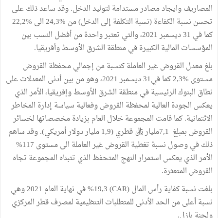
المصاريف وايجاد مصادر مستدامة لتوليد الدخل. وقد ساعد ذلك على
تحسن نسبة الكفاءة (نسبة التكلفة إلى الدخل) من %24,3 الى %22,2
كما في 31 ديسمبر 2021، والتي تعتبر واحدة من أفضل النسب بين
المؤسسات المالية الكبيرة في منطقة الشرق الأوسط وأفريقيا.
بلغ معدل القروض غير العاملة كنسبة من إجمالي محفظة القروض
مستوى %2,3 كما في31 ديسمبر 2021، وهو من بين أدنى المعدلات على
نطاق البنوك الرئيسية في منطقة الشرق الأوسط وإفريقيا، الأمر الذي
يعكس الجودة العالية لمحفظة القروض وفعالية سياسة إدارة المخاطر
الائتمانية. كما قامت المجموعة خلال العام بزيادة مخصصاتها لخسائر
القروض بمبلغ 7,1مليار ريال قطري (1,9 مليار دولار أمريكي). وقد ساهم
ذلك في وصول نسبة تغطية القروض غير العاملة الى مستوى 117%
الأمر الذي يعكس استمرار النهج المتحفظ الذي تتبناه المجموعة تجاه
القروض المتعثرة.
بلغت نسبة كفاية رأس المال (CAR) %19,3 في نهاية العام 2021 وهي
نسبة أعلى من الحد الأدنى للمتطلبات التنظيمية لمصرف قطر المركزي
ولجنة بازل.