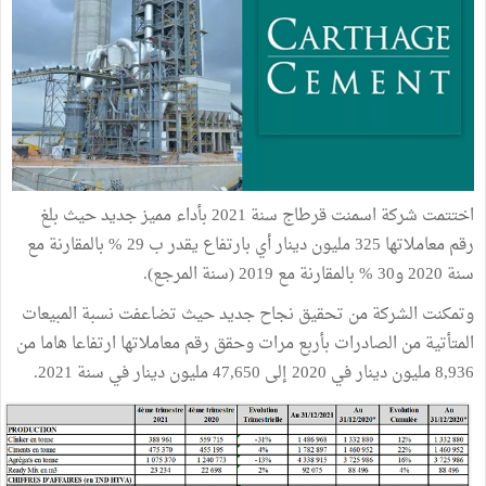
اختتمت شركة اسمنت قرطاج سنة 2021 بأداء مميز جديد حيث بلغ
رقم معاملاتها 325 مليون دينار أي بارتفاع يقدر ب 29 % بالمقارنة مع
سنة 2020 و30 % بالمقارنة مع 2019 (سنة المرجع).
وتمكنت الشركة من تحقيق نجاح جديد حيث تضاعفت نسبة المبيعات
المتأتية من الصادرات بأربع مرات وحقق رقم معاملاتها ارتفاعا هاما من
8,936 مليون دينار في 2020 إلى 47,650 مليون دينار في سنة 2021.