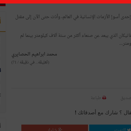
ى أسوإ الأزمات الإنسانية في العالم، وأدّت حتى الآن إلى مقتل
أ
يكان الذي يبعد عن صنعاء أكثر من ستة آلاف كيلومتر بينما لم
متر...
محمد ابراهيم الحصايري
(تَعْلِيقَهْ... في دَقِيقَهْ / 71)
صديق
طباعة
قال ؟ شارك مع أصدقائك !
ا
التويتر
شارك