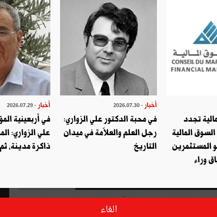
أخبار
أخبار
- 2026.07.29
- 2026.07.30
الية تجدد
في محبة الدكتور علي الزواري:
في أربعينية المؤ
السوق المالية
رجل العلم والعلاّمة في ميدان
علي الزواري: الم
و المستثمرين
التاريخ
ذاكرة مدينة، ثم
ق وراء
، تحدّث البابا فرانسيس عن "المآسي الفظيعة والمنسيّة" في اليمن
الغاء
اعدة من اليمن حيث تجري منذ سنوات في كنف الصمت مأساة رهيبة