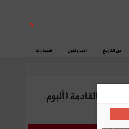
من التاريخ
أدب وفنون
اصدارات
ات كبرى للخماسية القادمة (ألبوم