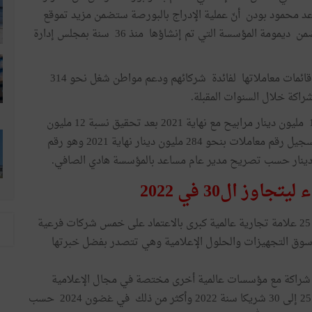
اعد محمود بودن أنّ عملية الإدراج بالبورصة ستضمن مزيد تموقع
المؤسسة في السوق المالية و تمرير المشعل لجيل جديد يضمن ديمومة المؤسسة التي تم إنشاؤها منذ 36 سنة بمجلس إدارة
وأعتبر أن من أهم التزاماتهم هو الحفاظ على شفافية نشر قائمات معاملاتها لفائدة شركائهم ودعم مواطن شغل نحو 314
راكة خلال السنوات المقبلة.
وأضاف محمود بودن أن هناك توقعات بتسجيل أكثر من 18 مليون دينار مرابيح مع نهاية 2021 بعد تحقيق نسبة 12 مليون
دينار سنة 2020 كما يطمح المشرفون على المؤسسة إلى تسجيل رقم معاملات بنحو 284 مليون دينار نهاية 2021 وهو رقم
ز ال30 في 2022
وتتولى مجموعة سمارت تونس توزيع منتجات لا يقل عن 25 علامة تجارية عالمية كبرى بالاعتماد على خمس شركات فرعية
وق التجهيزات والحلول الإعلامية وهي تتصدر بفضل خبرتها
شراكة مع مؤسسات عالمية أخرى مختصة في مجال الإعلامية
وتكنولوجيا الاتصال مما سيؤدي إلى رفع عدد شركائهم من 25 إلى 30 شريكا سنة 2022 وأكثر من ذلك في غضون 2024 حسب