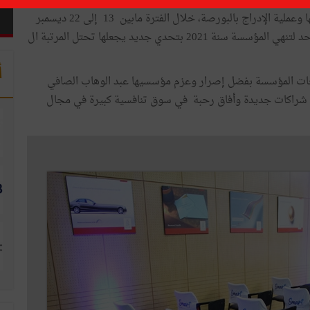
والمعدات الخاصة بتكنولوجيات الإعلام والاتصال رسميا الخميس
9 ديسمبر 2021 الإنطلاق في عملية الاكتتاب في رأس مالها وعملية الإدراج بالبورصة، خلال الفترة مابين 13 إلى 22 ديسمبر
الجاري وذلك عبر عرض عمومي بسعر 25.500 د للسهم الواحد لتنهي المؤسسة سنة 2021 بتحدي جديد يجعلها تحتل المرتبة ال
أ
حات المؤسسة بفضل إصرار وعزم مؤسسيها عبد الوهاب الصافي
راكات جديدة وأفاق رحبة في سوق تنافسية كبيرة في مجال