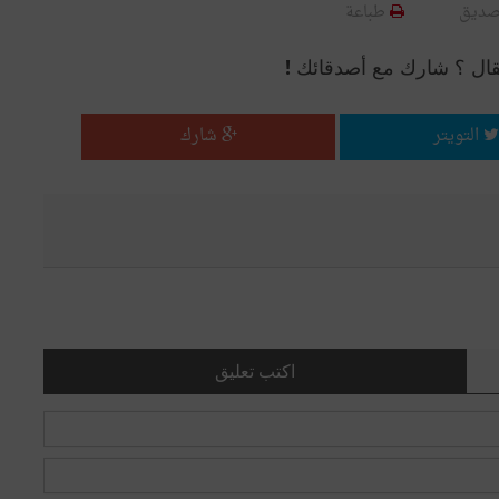
صديق
طباعة
قال ؟ شارك مع أصدقائك !
التويتر
شارك
اكتب تعليق