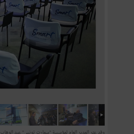
وقد عبّر المدير العام لمؤسسة "سمارت تونس" عبد الوهاب