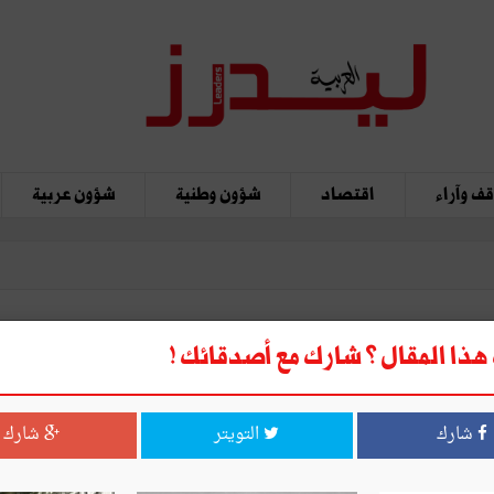
ف وآراء
اقتصاد
شؤون وطنية
شؤون عربية
ذا المقال ؟ شارك مع أصدقائك !
سمارت تونس، المؤسسة رقم 80 في البورصة وتحدي
شارك
التويتر
شارك