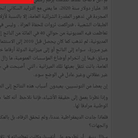
المجردة في تدهور المقدرة الشرائية العامة، إلا بالنسبة لأ
الطبقات الشعبية ، فتراكمت ثروات للحفاة العراة ـ وليس 
المديونية، لم تذهب 
غير مبررة، سواء إلى الناتج أو إلى ميزانية الدولة أرقاما خ
وساق، فيما إن انخرام أوضاع المؤسسات العمومية، ما زال متف
العامة، باتت تثقل بعبئها تلك الميزانية ، التي أصبحت في
غير عقلاني وغير عادل في الوضع سوء.
إن بعضا من التونسيين، يعيدون أسباب هذه النتائج إلى الدي
وإذا نظرنا بعمق إلى حقيقة الأشياء، فإننا نلاحظ أنه كلما 
الوطنية مرادفا لها.
فلماذا جاءت الديمقراطية عندنا، ولم تحقق الرفاه، بل بالعك
والجهات؟
سؤال ينبغي أن نطرحه على أنفسنا، وكانت تمظهراته لا ت