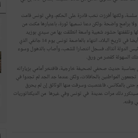
ا
و سلسة، ولكنها أفرزت نخب قادرة على الحكم، وفي تونس قامت
ة ولا برامج واضحة ،ولكن دعنا نسميها ثورة، باعتبارها مكنت من
 وتلقفتها حشود شعبية واسعة انطلقت بها من سيدي بوزيد
والقصرين مرورا بصفاقس بأكبر مظاهرة في تاريخها ولعل أيضا في تاريخ البلاد، انتهاء بالعاصمة تونس يوم 14 جانفي الذي
ئيس الدولة آنذاك، فسجل انتصارا للشعب، وأصاب بالذهول وسوء
بتلك السهولة كقصر من ورق.
حمد مزالي بمناسبة حديث صحفي لصحيفة خارجية، فافتخر أمامي بزياراته
 تجمعون المواطنين بالحافلات، ولكن عندما جد الجد لم تجدوا في
 حتى بالمكانس، فاغتصبت وسرقت منها الوثائق إن لم يحرق
، وسيتكرر دلك مرات عديدة في تونس وفي غيرها من الديكتاتوريات
ي وقته.
ا