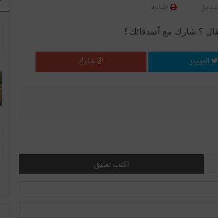
صديق
طباعة
قال ؟ شارك مع أصدقائك !
التويتر
شارك
اكتب تعليق