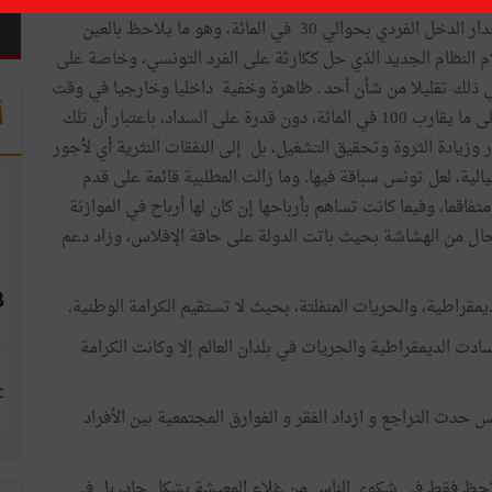
لم أكن لأتفاجأ عندما صدمت برقم رسمي: لقد انخفض الناتج الداخلي الخام بالأسعار الثابتة من 45 مليار دولار سنة 2010 إلى
38 مليار دولار سنة 2020، ما يعني مع التزايد السكاني انحدار الدخل الفردي بحوالي 30 في المائة، وهو ما يلاحظ بالعين
زلام النظام الجديد الذي حل ككارثة على الفرد التونسي، وخاصة على
في ذلك تقليلا من شأن أحد ـ ظاهرة وخفية داخليا وخارجيا في وقت
أ
تعاظمت فيه المديونية من حوالي 40 في المائة من الناتج إلى ما يقارب 100 في المائة، دون قدرة على السداد، باعتبار أن تلك
كما كان يحصل قبل 2010 إلى الاستثمار وزيادة الثروة وتحقيق التشغيل، بل إلى النفقات النثرية أي لأجور
يالية، لعل تونس سباقة فيها. وما زالت المطلبية قائمة على قدم
اقما، وفيما كانت تساهم بأرباحها إن كان لها أرباح في الموازنة
 حال من الهشاشة بحيث باتت الدولة على حافة الإفلاس، وزاد دعم
مقراطية، والحريات المنفلتة، بحيث لا تستقيم الكرامة الوطنية.
سادت الديمقراطية والحريات في بلدان العالم إلا وكانت الكرامة
س حدث التراجع و ازداد الفقر و الفوارق المجتمعية بين الأفراد
لاحظ فقط في شكوى الناس من غلاء المعيشة بشكل حاد، بل في