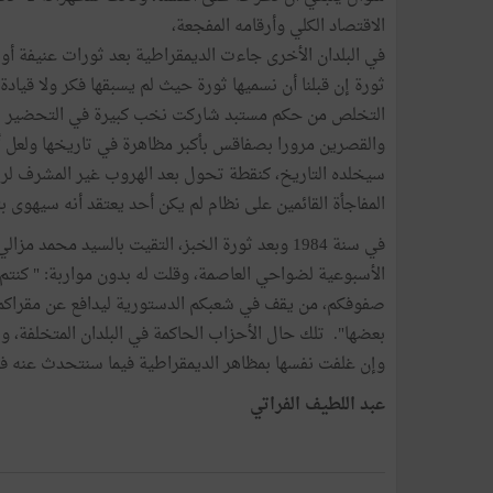
الاقتصاد الكلي وأرقامه المفجعة،
في البلدان الأخرى جاءت الديمقراطية بعد ثورات عنيفة أ
ثورة إن قبلنا أن نسميها ثورة حيث لم يسبقها فكر ولا قياد
التخلص من حكم مستبد شاركت نخب كبيرة في التحضير لها
سيخلده التاريخ، كنقطة تحول بعد الهروب غير المشرف لر
المفاجأة القائمين على نظام لم يكن أحد يعتقد أنه سيهوى 
في سنة 1984 وبعد ثورة الخبز، التقيت بالسيد م
الأسبوعية لضواحي العاصمة، وقلت له بدون مواربة: " كنتم
صفوفكم، من يقف في شعبكم الدستورية ليدافع عن مقراكم
بعضها". تلك حال الأحزاب الحاكمة في البلدان المتخلفة
وإن غلفت نفسها بمظاهر الديمقراطية فيما سنتحدث عنه ف
عبد اللطيف الفراتي