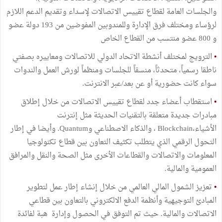
والجلسات العامة لقطاع تقييس الاتصالات لإسداء وتقديم الدعم اللازم
لرؤساء ومختلف فرق الإدارة وللمندوبين المفوضين من 193 دولة عضو
و 800 عضو منتسب من القطاع الخاص
•
الترويج لمختلف أنشطة الاتحاد الدولي للاتصالات ومعاييره بصفتي
ناطقا رسمياً، متحدثاً، منسقاً للجلسات ومنظماً لورش العمل والندوات
سواء كانت حضورية أو عن بعد/عبر الانترنت.
•
استقطاب أعضاء جدد لقطاع تقييس الاتصالات من خلال إطلاق
مبادرات جديدة متعلقة بالتقنيات الحديثة مثل إنترنت
الأشياء،Blockchain ، والذكاء الاصطناعي وQuantum. وأيضا في إطار
التحول الرقمي الذي يتطلب تكثيف التعاون بين قطاع تكنولوجيا
المعلومات والاتصالات والقطاعات الأخرى مثل الصحة والنقل والمرافق
العمومية والمالية.
•
تعزيز الشمول المالي العالمي من خلال إنشاء إطار عمل لتطوير
المبادئ التوجيهية وأنظمة الدفع الالكتروني بالتعاون بين قطاعي
الاتصالات والمالية. حيث تم التوفق في الحصول وإدارة هبة لفائدة