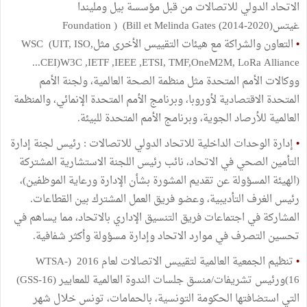
الاتحاد الدولي للاتصالات من قبل مؤسسة بيل ومليندا
غيتسFoundation ) (Bill et Melinda Gates (2014-2020)
•
التعاون والشراكة مع هيئات التقييس الأخرى مثلWSC (UIT, ISO,
CEI)W3C ,IETF ,IEEE ,ETSI, TMF,OneM2M, LoRa Alliance...
ووكالات الأمم المتحدة مثل منظمة الصحة العالمية، ولجنة الأمم
المتحدة الاقتصادية لأوروبا، وبرنامج الأمم المتحدة الإنمائي، والمنظمة
العالمية للأرصاد الجوية، وبرنامج الأمم المتحدة للبيئة.
•
إدارة الوحدات الداخلية للاتحاد الدولي للاتصالات : رئيس لجنة إدارة
التأمين الصحي في الاتحاد، نائب رئيس اللجنة الاستشارية المشتركة
(الهيئة المسؤولة عن تقديم المشورة بشأن الإدارة ورعاية الموظفين)،
رئيس الغرف التأديبية، وعضو فريق العمل المشترك بين القطاعات.
المشاركة في اجتماعات فريق التنسيق الإداري بالاتحاد، مما يساهم في
تحسين التصرف في موارد الاتحاد وإدارة مسؤولة وأكثر شفافية.
•
تنظيم الجمعية العالمية لتقييس الاتصالات لعام 2016 (WTSA-
16)ورئيس تشريفات/منسق جلسات الندوة العالمية للمعايير (GSS-16)
التي استضافتها الحكومة التونسية، بالحمامات، تونس خلال شهر