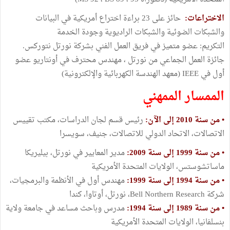
الاختراعات:
حائز على 23 براءة اختراع أمريكية في البيانات
والشبكات الضوئية والشبكات الراديوية وجودة الخدمة
التكريم: عضو متميز في فريق العمل الفني بشركة نورتل نتوركس.
جائزة العمل الجماعي من نورتل ، مهندس محترف في أونتاريو عضو
أول في IEEE (معهد الهندسة الكهربائية والإلكترونية)
الممسار الممهني
• من سنة 2010 إلى الآن:
رئيس قسم لجان الدراسات، مكتب تقييس
الاتصالات، الاتحاد الدولي للاتصالات، جنيف، سويسرا
• من سنة 1999 إلى سنة 2009:
مدير المعايير في نورتل، بيليريكا
ماساتشوستس، الولايات المتحدة الأمريكية
• من سنة 1994 إلى سنة 1999:
مهندس أول في الأنظمة والبرمجيات،
شركة Bell Northern Research، نورتل، أوتاوا، كندا
• من سنة 1989 إلى سنة 1994:
مدرس وباحث مساعد في جامعة ولاية
بنسلفانيا، الولايات المتحدة الأمريكية