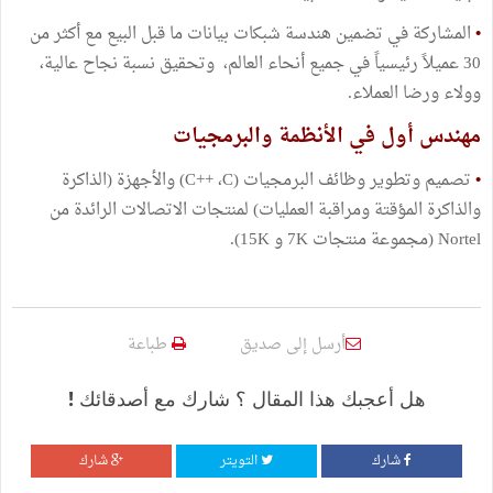
•
المشاركة في تضمين هندسة شبكات بيانات ما قبل البيع مع أكثر من
30 عميلاً رئيسياً في جميع أنحاء العالم، وتحقيق نسبة نجاح عالية،
وولاء ورضا العملاء.
مهندس أول في الأنظمة والبرمجيات
•
تصميم وتطوير وظائف البرمجيات (C++ ،C) والأجهزة (الذاكرة
والذاكرة المؤقتة ومراقبة العمليات) لمنتجات الاتصالات الرائدة من
Nortel (مجموعة منتجات 7K و 15K).
أرسل إلى صديق
طباعة
هل أعجبك هذا المقال ؟ شارك مع أصدقائك !
شارك
التويتر
شارك