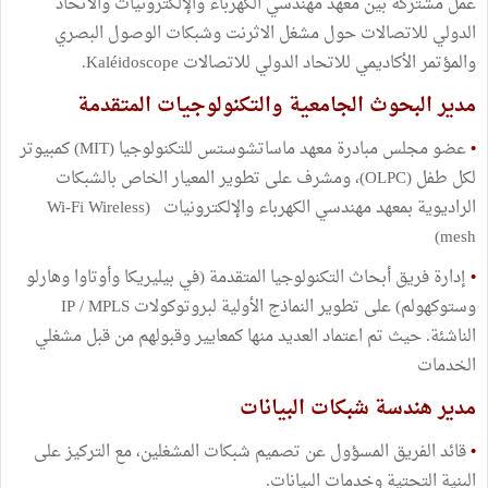
عمل مشتركة بين معهد مهندسي الكهرباء والإلكترونيات والاتحاد
الدولي للاتصالات حول مشغل الاثرنت وشبكات الوصول البصري
والمؤتمر الأكاديمي للاتحاد الدولي للاتصالات Kaléidoscope.
مدير البحوث الجامعية والتكنولوجيات المتقدمة
•
عضو مجلس مبادرة معهد ماساتشوستس للتكنولوجيا (MIT) كمبيوتر
لكل طفل (OLPC)، ومشرف على تطوير المعيار الخاص بالشبكات
الراديوية بمعهد مهندسي الكهرباء والإلكترونيات (Wi-Fi Wireless
mesh)
•
إدارة فريق أبحاث التكنولوجيا المتقدمة (في بيليريكا وأوتاوا وهارلو
وستوكهولم) على تطوير النماذج الأولية لبروتوكولات IP / MPLS
الناشئة. حيث تم اعتماد العديد منها كمعايير وقبولهم من قبل مشغلي
الخدمات
مدير هندسة شبكات البيانات
•
قائد الفريق المسؤول عن تصميم شبكات المشغلين، مع التركيز على
البنية التحتية وخدمات البيانات.