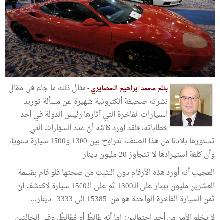
مثال ذلك ما جاء في مقال
بقلم محمد إبراهيم الحصايري -
نشرته صحيفة ألكترونية شهيرة عن مسألة توريد
السيارات الفاخرة التي أثارها رئيس الدولة في أحد
خطاباته، فلقد أورد كاتبُه أنّ عدد السيّارات التي
تستورها بلادنا من هذا الصنف، تتراوح بين 1300 و1500 سيارة سنويا،
وأن كلفة استيرادها لا تتجاوز 20 مليون دينار.
العجيب أنه أورد هذه الأرقام دون التثبت من صحتها فلو قام بقسمة
العشرين مليون دينار على الـ1300 ثم على الـ1500 سيارة لاكتشف أنّ
ثمن السيارة الفاخرة الواحدة هو من 15385 إلى 13333 دينار...
لا يخلو الأمر من أحد احتمالين: إما أنه غَالِطٌ أو مُغَالِطٌ، وفي الحالتين