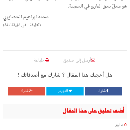
هو مخلّ بحق القارئ في الحقيقة.
محمد ابراهيم الحصايري
(تَعْلِيقَهْ... في دَقِيقَهْ / 54)
أرسل إلى صديق
طباعة
هل أعجبك هذا المقال ؟ شارك مع أصدقائك !
شارك
التويتر
شارك
أضف تعليق على هذا المقال
0
تعليق