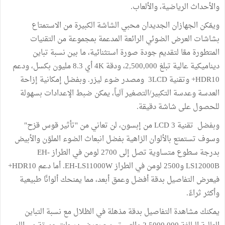
والأحداث الرياضية، والألعاب.
ويمّكن الجهازان الجديدان محبي الشاشة الكبيرة من الاستمتاع
بشاشات العرض الضوئي الرائعة المدعمة بمجموعة من التقنيات
المتطورة معًا لتقديم جودة صورة استثنائية، ما بين نسبة تباين
ديناميكية عالية تبلغ 2,500,000، ودقة 4K أي 8.3 مليون بكسل، ودعم
HDR10+ وتقنية 3LCD ومصدر ضوء ليزر. وبفضل إمكانية إزاحة
العدسة وعدسة التكبير/التصغير آلياً، يمكن ضبط الإعدادات بسهولة
للحصول على شاشة دقيقة.
وبفضل تقنية 3 LCD من إبسون، لن تعاني من "تأثير قوس قزح"
وسوف تستمتع بالألوان الزاهية بفضل انبعاث الضوء الملوّن والأبيض
بدرجة سطوع متساوية تصل إلى 2700 لومن في الطراز EH-
LS12000B و2500 لومن في الطراز EH-LS11000W. أما دعم HDR10+
فيعرض التفاصيل بدقة أفضل وعمق أبعد، مما يمنحك ألوانًا طبيعية
وأكثر ثراءً.
يمكنك مشاهدة التفاصيل بدقة مذهلة في الظلال مع نسبة التباين