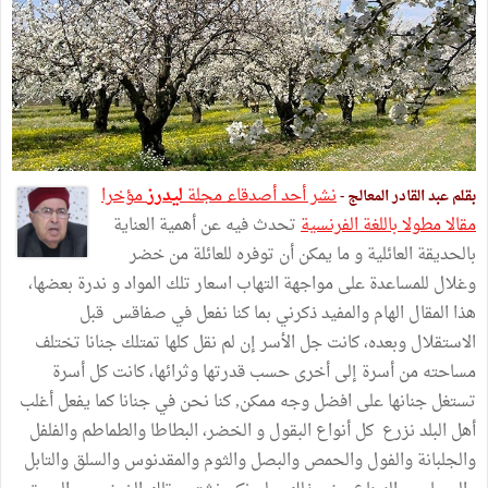
نشر أحد أصدقاء مجلة
ليدرز
مؤخرا
بقلم عبد القادر المعالج -
مقالا مطولا باللغة الفرنسية
تحدث فيه عن أهمية العناية
بالحديقة العائلية و ما يمكن أن توفره للعائلة من خضر
وغلال للمساعدة على مواجهة التهاب اسعار تلك المواد و ندرة بعضها،
هذا المقال الهام والمفيد ذكرني بما كنا نفعل في صفاقس قبل
الاستقلال وبعده، كانت جل الأسر إن لم نقل كلها تمتلك جنانا تختلف
مساحته من أسرة إلى أخرى حسب قدرتها وثرائها، كانت كل أسرة
تستغل جنانها على افضل وجه ممكن, كنا نحن في جنانا كما يفعل أغلب
أهل البلد نزرع كل أنواع البقول و الخضر، البطاطا والطماطم والفلفل
والجلبانة والفول والحمص والبصل والثوم والمقدنوس والسلق والتابل