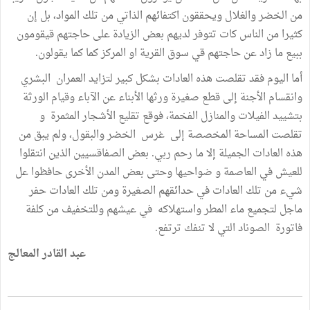
من الخضر والغلال ويحققون اكتفائهم الذاتي من تلك المواد، بل إن
كثيرا من الناس كات تتوفر لديهم بعض الزيادة على حاجتهم قيقومون
ببيع ما زاد عن حاجتهم قي سوق القرية او المركز كما كما يقولون.
أما اليوم فقد تقلصت هذه العادات بشكل كبير لتزايد العمران البشري
وانقسام الأجنة إلى قطع صغيرة ورثها الأبناء عن الآباء وقيام الورثة
بتشييد الفيلات والمنازل الفخمة، فوقع تقليع الأشجار المثمرة و
تقلصت المساحة المخصصة إلى غرس الخضر والبقول، ولم يبق من
هذه العادات الجميلة إلا ما رحم ربي. بعض الصفاقسيين الذين انتقلوا
للعيش في العاصمة و ضواحيها وحتى بعض المدن الأخرى حافظوا عل
شيء من تلك العادات في حدائقهم الصغيرة ومن تلك العادات حفر
ماجل لتجميع ماء المطر واستهلاكه في عيشهم وللتخفيف من كلفة
فاتورة الصوناد التي لا تنفك ترتفع.
عبد القادر المعالج