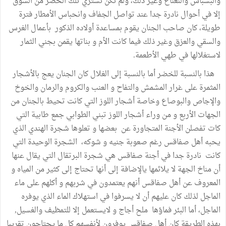
والبسباس والنعناع وغير ذلك، ولم نكن نشتري تلك الخضر من السوق
إلا في أحوال نادرة جدا عند تواصل الجفاف وانحباس الأمطار فترة
طويلة، كان صاحب الجنان يقوم بمساعدة أولاده الذكور بأعمال الغرس
والسقي والعزق وغير ذلك فيما كانت الأم و بناتها يقمن بجني الثمار
لاستغلالها في طهي الأطعمة.
هذا بالنسبة للخضر أما بالنسبة إلى الغلال كان الجنان يعج بالأشجار
المثمرة على غرار المشمش والتفاح و العنب والكروم والرمان والخوخ
والإجاص والبوصاع وخاصة أشجار اللوز التي كانت تحيط بالجنان من
الجهات الأربع و من وراء أشجار اللوز تبني الطوابي جمع طابية التي
كات تفصلن الأجنة المتجاورة عن بعضها و تعلوها شجرة الهندي الذي
يحبه أهل صفاقس رغم صعوبة جنيه و شوكه، الشجرة الوحيدة التي
كانت نادرة جدا في أجنة صفاقس هي شجرة البرتقال التي يقال عنها
أن مناخ الجهة لا يلائمها يالإضافة إلى أنها تحتاج إلى كثير من المياه و
المعروف عن أهل صفاقس أنهم يعتمدون في شربهم و أكلهم على ماء
الماجل لذلك كان عليهم أن لا يسرفوا في استهلاك الماء الذي يوفره
الماجل، أما البئر فماؤها ملح أجاج و لايستعمل إلا للتمظيف والغسيل,
بهذه الطريقة كان أهل صفاقس يوفرون لأنفسهم كل ما يحتاجون تقريبا