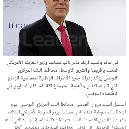
في لقائه بالسيد اريك ماير نائب مساعد وزير الخزينة الأمريكي
المكلف بإفريقيا والشرق الأوسط: محافظ البنك المركزي
التونسي يؤكد إدراك جميع الأطراف الوطنية لحساسية الوضع
الذي تمرّ به تونس ولأهمية استرجاع ثقة الشركاء الدوليين في
الاقتصاد التونسي.
استقبل السيد مروان العباسي، محافظ البنك المركزي التونسي، يوم
الثلاثاء 27 جويلية 2021 نائب مساعد وزير الخزينة الأمريكي المكلف
بإفريقيا والشرق الأوسط، السيد Eric Meyer، بمناسبة الزيارة التي أداها
المسؤول الأمريكي إلى تونس لمواصلة المحادثات بخصوص آفاق