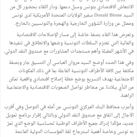
الانتعاش الاقتصادي بتونس وسبل دعمها. ودار اللقاء بحضور كل من
السيد Donald Blome سفير الولايات المتحدة الأمريكية لدى تونس
وممثل عن وزارة الشؤون الخارجية والهجرة والتونسيين بالخارج.
وتعرض هذا القاء بصفة خاصّة إلى مسار الإصلاحات الاقتصادية
والمالية التي تعتزم السلطات التونسية وضعها والانطلاق في تنفيذها
في الأشهر المقبلة وأهم مستجدات المشاورات مع صندوق النقد الدولي.
وفي هذا الصدد أوضح السيد مروان العباسي أن التنسيق جار وبصفة
مكثفة بين كافة الأطراف التونسية الفاعلة بما في ذلك المكونات
الاجتماعية بهدف التسريع بوضع خطة إصلاح اقتصادي واقعية تمكن
من النأي ببلادنا عن مخاطر تواصل الصعوبات الاقتصادية والاجتماعية
الراهنة.
وأعرب محافظ البنك المركزي التونسي عن أمله في التوصل وفي أقرب
الآجال إلى اتفاق مع صندوق النقد الدولي وبالتالي إقرار برنامج تمويل
جديد، مؤكّدا إدراك جميع الأطراف الوطنية لحساسية الوضع الذي تمرّ
به تونس وخاصة أهمية استرجاع ثقة المؤسسات الدولية المانحة