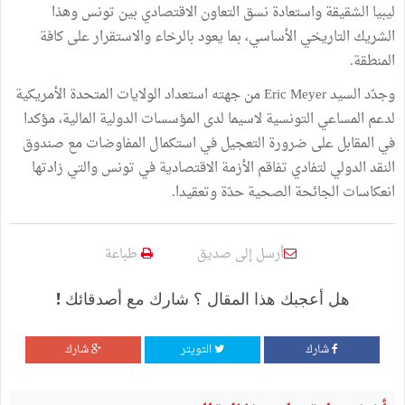
ليبيا الشقيقة واستعادة نسق التعاون الاقتصادي بين تونس وهذا
الشريك التاريخي الأساسي، بما يعود بالرخاء والاستقرار على كافة
المنطقة.
وجدّد السيد Eric Meyer من جهته استعداد الولايات المتحدة الأمريكية
لدعم المساعي التونسية لاسيما لدى المؤسسات الدولية المالية، مؤكدا
في المقابل على ضرورة التعجيل في استكمال المفاوضات مع صندوق
النقد الدولي لتفادي تفاقم الأزمة الاقتصادية في تونس والتي زادتها
انعكاسات الجائحة الصحية حدّة وتعقيدا.
أرسل إلى صديق
طباعة
هل أعجبك هذا المقال ؟ شارك مع أصدقائك !
شارك
التويتر
شارك