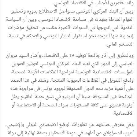
والمستثمرين الأجانب في الاقتصاد التونسي.
وبين أن البنك المركزي التونسي سيواصل الاضطلاع بدوره وتحقيق
المهام المناطة بعهدته في مساندة الاقتصاد التونسي. وبين أن السياسة
النقدية التي انتهجها في السنوات الأخيرة مكنت من تحقيق مؤشرات
إيجابية منها التوجه نحو استقرار الدينار التونسي والتحكم في نسبة
التضخم المالي.
وبالتطرق إلى آثار جائحة كوفيد-19 على الاقتصاد، وأشار السيد مروان
العباسي إلى الدور الذي لعبه البنك المركزي التونسي لتوفير التمويل
للمؤسسات الاقتصادية التونسية لمواجهة انعكاسات الأزمة الصحية،
ولدفع التمويل في القطاعات الحيوية المنتجة. وشدّد في هذا الصدد
على أهمية مزيد دعم الدول الصديقة لجهود تونس في مواجهة هذه
الجائحة غير المسبوقة، مبينا أن الترفيع في نسق حملة التلقيح يمثّل
أولوية قصوى على كافة المستويات سواء الصحية أو الاجتماعية أو
الاقتصادية.
وفي معرض حديثهما عن تطورات الوضع الاقتصادي الدولي والإقليمي،
أعرب المسؤولان عن أملهما في عودة الاستقرار بصفة نهائية إلى دولة