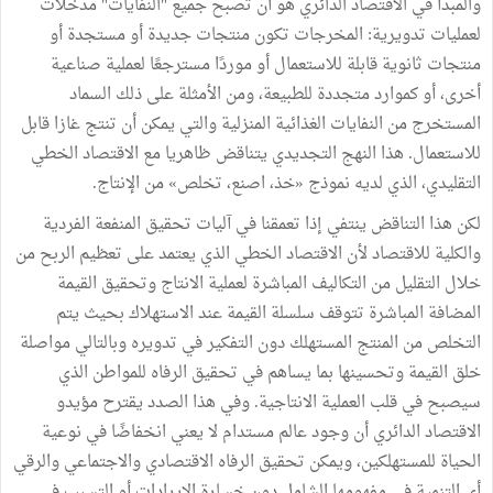
والمبدأ في الاقتصاد الدائري هو أن تصبح جميع "النفايات" مدخلات
لعمليات تدويرية: المخرجات تكون منتجات جديدة أو مستجدة أو
منتجات ثانوية قابلة للاستعمال أو موردًا مسترجعًا لعملية صناعية
أخرى، أو كموارد متجددة للطبيعة، ومن الأمثلة على ذلك السماد
المستخرج من النفايات الغذائية المنزلية والتي يمكن أن تنتج غازا قابل
للاستعمال. هذا النهج التجديدي يتناقض ظاهريا مع الاقتصاد الخطي
التقليدي، الذي لديه نموذج «خذ، اصنع، تخلص» من الإنتاج.
لكن هذا التناقض ينتفي إذا تعمقنا في آليات تحقيق المنفعة الفردية
والكلية للاقتصاد لأن الاقتصاد الخطي الذي يعتمد على تعظيم الربح من
خلال التقليل من التكاليف المباشرة لعملية الانتاج وتحقيق القيمة
المضافة المباشرة تتوقف سلسلة القيمة عند الاستهلاك بحيث يتم
التخلص من المنتج المستهلك دون التفكير في تدويره وبالتالي مواصلة
خلق القيمة وتحسينها بما يساهم في تحقيق الرفاه للمواطن الذي
سيصبح في قلب العملية الانتاجية. وفي هذا الصدد يقترح مؤيدو
الاقتصاد الدائري أن وجود عالم مستدام لا يعني انخفاضًا في نوعية
الحياة للمستهلكين، ويمكن تحقيق الرفاه الاقتصادي والاجتماعي والرقي
أي التنمية في مفهومها الشامل دون خسارة الإيرادات أو التسبب في