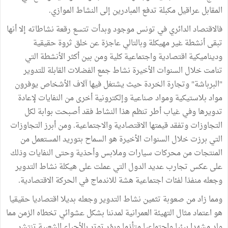
المقابل عراقيل مكبلة تدفع المبادرين إلى النشاط الموازي.
فالاقتصاد الدائري في تونس موجود وبدأت تتسع رقعة نشاطاته إلا أنها
تبقى أنشطة غير مهيكلة وبالتالي عاجزة عن خلق ثروة حقيقية
وديناميكية اقتصادية واجتماعية كلية ومن بين أكثر الأنشطة التي
تنامت خلال السنوات الأخيرة نشاط جمع الفضلات القابلة للتدوير
"البرباشة" وتجارة الخردة حيث يشتغل فيها آلاف الأشخاص يوفرون
مواد بلاستيكية ومواد صناعية وإلكترونية أخرى من النفايات لإعادة
تدويرها وفي غياب أطر تنظم هذا النشاط فقد أصبحت بوابة لكل
التجاوزات وتفقد قيمتها الاقتصادية والاجتماعية. ومن أبرز التجاوزات
التي برزت خلال السنوات الأخيرة هو السماح بتوريد المستعمل من
المنتجات من محركات سيارات وملابس وأحذية وحتى النفايات وذلك
على عكس تجارب عديد الدول التي عملت على هيكلة نشاط التدوير
وجعله منفذا لفئات اجتماعية هشة للاندماج في الحركة الاقتصادية.
ومما زاد من صعوبة تثمين نشاط التدوير وجعله بديلا اقتصاديا حقيقيا
هو اعتماد مثال التهيئة العمرانية لمدننا بشكل عشوائي تخطاه الزمن مما
ولد مشهدا بيئيا واجتماعيا متأزما وبؤر توتر بالأحياء الشعبية تنتشر