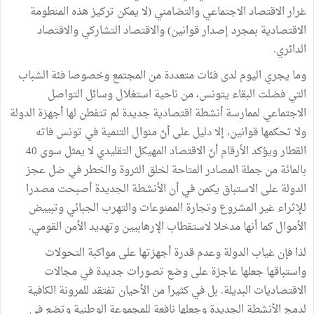
غرار الاقتصاد الاجتماعي والتضامني (لا يمكن تركيز هذه المنطومة
الاقتصادية بمجرد إصدار قوانين) والاقتصاد التشاركي والاقتصاد
الدائري.
وما يجري اليوم لدى فئات متعددة من المجتمع وخصوصا فئة الشباب
التي فضلت البقاء يتونس، من ناحية استغلال وسائل التواصل
الاجتماعي لممارسة أنشطة اقتصادية جديدة لم تتفطن لها أجهزة الدولة
ولا تحكمها قوانين، إلا دليل على أنّ منوال التنمية في تونس فاته
القطار ويؤكد الأرقام أنّ الاقتصاد المهيكل التقليدي لا يمثل سوى 40
بالمائة من جملة المصادر المتاحة لخلق الثروة والخطر في ضل عجز
الدولة على الاستباق يكمن في أن الأنشطة الجديدة أصبحت مصدرا
للإثراء غير المشروع وتجارة الممنوعات والتهرب الجبائي وتبييض
الأموال كما أنها مدخلا لاستقطاب الإرهابيين وتهديد الأمن القومي.
لذا فإن غياب الدولة وعدم قدرة أجهزتها على مواكبة التحولات
واستباقها جعلها عاجزة على وضع تصورات جديدة في مجالات
الاقتصاديات البديلة. بل في كثيرا من الأحيان تفتقد للمرونة الكافية
لدمج الأنشطة الجديدة وجعلها نافعة للمجموعة الوطنية وتضع في