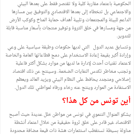
الحكومية باعتماد مقاربة كلية ولا تقتصر فقط على بعدها البيئي
والاجتماعي بل تتخطاه إلى بعدها الاقتصادي والتوفيق بين مسارها
الداعم للبيئة والمجتمعات وتلبية أهداف حماية المناخ وكوكب الأرض
من جهة ومسارها في خلق الثروة وتوفير منتجات بأسعار مناسبة قابلة
للتدوير.
وتتسابق عديد الدول التي لديها حكومات وطبقة سياسية على وعي
وإرادة أكبر بقيمة إعادة الاستخدام على دمج قطاعاتها العامة والخاصة
لاعتماد تقنيات أحدث لإدارة ما لديها من موارد بشكل أكثر فاعلية
وتجنب مخاطر تكدس النفايات الضخمة. وسينتج عن ذلك اقتصاد
إصلاحي ومتجدد يحافظ على النظام البيئي ويزيد العائد ويعظم
الاستفادة من الموارد وينتج عنه رخاء ورفاه لمواطني تلك الدول.
أين تونس من كل هذا؟
يشكو المنوال التنموي في تونس من مواطن خلل عديدة حيث أصبح
الاقتصاد غير قادر على خلق ثروة حقيقية من خلال اعتماد أنشطة
مناولة بسيطة تستقطب استثمارات هشة ذات قيمة مضافة محدودة