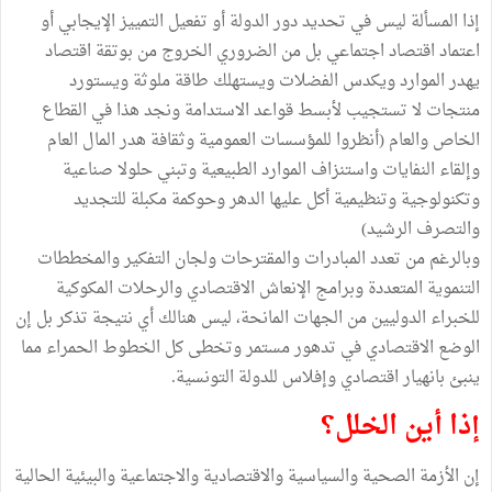
إذا المسألة ليس في تحديد دور الدولة أو تفعيل التمييز الإيجابي أو
اعتماد اقتصاد اجتماعي بل من الضروري الخروج من بوتقة اقتصاد
يهدر الموارد ويكدس الفضلات ويستهلك طاقة ملوثة ويستورد
منتجات لا تستجيب لأبسط قواعد الاستدامة ونجد هذا في القطاع
الخاص والعام (أنظروا للمؤسسات العمومية وثقافة هدر المال العام
وإلقاء النفايات واستنزاف الموارد الطبيعية وتبني حلولا صناعية
وتكنولوجية وتنظيمية أكل عليها الدهر وحوكمة مكبلة للتجديد
والتصرف الرشيد)
وبالرغم من تعدد المبادرات والمقترحات ولجان التفكير والمخططات
التنموية المتعددة وبرامج الإنعاش الاقتصادي والرحلات المكوكية
للخبراء الدوليين من الجهات المانحة، ليس هنالك أي نتيجة تذكر بل إن
الوضع الاقتصادي في تدهور مستمر وتخطى كل الخطوط الحمراء مما
ينبئ بانهيار اقتصادي وإفلاس للدولة التونسية.
إذا أين الخلل؟
إن الأزمة الصحية والسياسية والاقتصادية والاجتماعية والبيئية الحالية