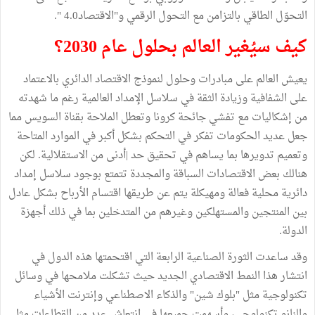
التحوّل الطاقي بالتزامن مع التحول الرقمي و"الاقتصاد4.0 ".
كيف سيُغير العالم بحلول عام 2030؟
يعيش العالم على مبادرات وحلول لنموذج الاقتصاد الدائري بالاعتماد
على الشفافية وزيادة الثقة في سلاسل الإمداد العالمية رغم ما شهدته
من إشكاليات مع تفشي جائحة كرونا وتعطل الملاحة بقناة السويس مما
جعل عديد الحكومات تفكر في التحكم بشكل أكبر في الموارد المتاحة
وتعميم تدويرها بما يساهم في تحقيق حد |أدنى من الاستقلالية. لكن
هنالك بعض الاقتصادات السباقة والمجددة تتمتع بوجود سلاسل إمداد
دائرية محلية فعالة ومهيكلة يتم عن طريقها اقتسام الأرباح بشكل عادل
بين المنتجين والمستهلكين وغيرهم من المتدخلين بما في ذلك أجهزة
الدولة.
وقد ساعدت الثورة الصناعية الرابعة التي اقتحمتها هذه الدول في
انتشار هذا النمط الاقتصادي الجديد حيث تشكلت ملامحها في وسائل
تكنولوجية مثل "بلوك شين" والذكاء الاصطناعي وإنترنت الأشياء
والنانو تكنولوجي، وأسهمت جميعها في انتعاش عدد من القطاعات مثل