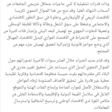
وذات قدرات تشغيلية لا تلبي حاجيات جحافل خريجي الجامعات من
أصحاب الشهائد العليا. وقد نتج عن هذا المنوال التنموي تكريسا
للاقتصاد الريعي أو الأوليغارشي وتفاوتا في نسق التطور الاقتصادي
والاجتماعي وضغطا على سوق الشغل وبطالة وتآكلا للطبقة الوسطى
وتعميقا للتفاوت الجهوي مع تهميش للبعد البيئي وإجبار فئات كثيرة من
المجتمع على الانخراط في الاقتصاد الموازي كبديل للاقتصاد المهيكل
الذي وضع حواجز قانونية وّإجرائية لتعميق تهميش جزء مهم من
المجتمع.
وقد قدّم عديد الخبراء خلال العشر سنوات الأخيرة تصوراتهم حول
المنوال التنموي البديل الذي سيساعد على تحقيق تغيير جذري في
البلاد لكن مقترحاتهم بقيت حبيسة منظومة اقتصادية وفكرية تقليدية
خطية غير قادرة على تحقيق الأهداف المنشودة لرفاه المواطن
والاستغلال الأمثل للموارد المتاحة وإدماج الفئات الهشة والتموقع
الفاعل في سلاسل القيمة الدولية والإقليمية والاستفادة المثلى من
مكامن القوة لدى الاقتصاد الوطني وترسيخ الشفافية واسترسال
المعاملات.