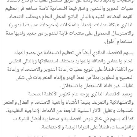
والنفايات والانبعاثات، وذلك عن طريق تسلسل عمليات الإنتاج باعتماد
تقنيات التدوير والتثمين وخلق قيمة اقتصادية كامنة تساهم في تعظيم
القيمة المضافة الكلية وبالتالي الناتج المحلي الخام ويتطلب الاقتصاد
الدائري هيكلة عمليات الإمداد بالمدخلات (مخرجات عمليات التدوير)
والاسترسال للحصول على منتجات قابلة للتدوير من جديد ولديها مدة
استخدام أطول.
يسهم الاقتصاد الدائري أيضاً في تعظيم الاستفادة من جميع المواد
الخام والمعادن والطاقة والموارد بمختلف استعمالاتها وبالتالي التقليل
من الكلفة، فضلاً على تنويع عمليات إعادة التدوير والاستخدام وإعادة
التصنيع والتطوير، بدلاً من نمط الهدر وإلقاء المخرجات في شكل
نفايات غير قابلة للاستعمال والاستغلال.
ويعيد الاقتصاد الدائري بوجه عام تطوير الأنظمة الصحية
والاستهلاكية والتعريف بقيمة الأشياء وأهمية الاستخدام الفعّال والمثمر
للمنتجات وتقليل الآثار السلبية الناجمة عن الأنماط الإنتاجية التقليدية،
كما أنه يسهم في خلق فرص اقتصادية واستثمارية أفضل للشركات
والمؤسسات، فضلاً على المزايا البيئية والاجتماعية.