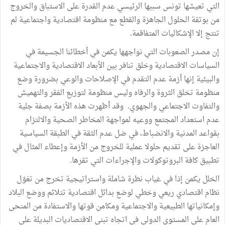
التي تعيشها تونس سببها الرئيسي عدم القدرة على الاستباق والخروج
من بوتقة الحلول الجاهزة والقطع مع منظومة اقتصادية واجتماعية لم
تنتج إلا الإشكاليات المتفاقمة.
إن مصدر الصعوبات التي نواجهها يكمن في أخطائنا الجسيمة في
السياسات الاقتصادية وخلق تنافر بين الأبعاد الاقتصادية والاجتماعية
والبيئية إنها أزمة عدم التقدم في الإصلاحات والوعي بضرورة وضع
منظومة تخلق الثروة والرفاه وليس منظومة لتوزيع الفقر والتهميش
والتفاوت الاجتماعي والجهوي. وقد أظهرت هذه الأزمة بصفة جلية
عدم استعداد المجتمع ووعيه لمواجهة المخاطر الصحية والالتزام
بقواعد المدنية والانضباط، في ضل عدم الثقة في الطبقة السياسية
العاجزة على تقديم حلولا عملية للخروج من الأزمة وإعطاء المثال في
تطبيق كافة البروتوكولات والإجراءات التي تقرها.
الخلل يكمن إذا في غياب نظرة شاملة واستراتيجية تخرج من تغوّل
نظام اقتصادي ريعي وخطي لوضع بدائل اقتصادية تتلائم ووضع البلاد
وإمكانياتها الطبيعية والاجتماعية ومكامن قوتها والاستفادة من المنحى
العام على المستوى الدولي في اتجاه تبني الاقتصاديات البديلة على