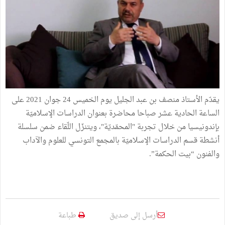
يقدّم الأستاذ منصف بن عبد الجليل يوم الخميس 24 جوان 2021 على
الساعة الحادية عشر صباحا محاضرة بعنوان الدراسات الإسلاميّة
بإندونيسيا من خلال تجربة "المحمّديّة"، ويتنزّل اللّقاء ضمن سلسلة
أنشطة قسم الدراسات الإسلاميّة بالمجمع التونسي للعلوم والآداب
والفنون “بيت الحكمة”.
أرسل إلى صديق
طباعة