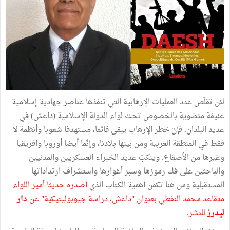
لئن تقلّص عدد العمليات الإرهابية التي تنفذها عناصر جهادية إسلامية
عنيفة منضوية بالخصوص تحت لواء الدولة الإسلامية (داعش) في
عديد البلدان، فإنّ خطر الإرهاب يبقى قائما، مستهدفا شعوبا وأنظمة لا
فقط في المنطقة العربية ومن بينها بلادنا، وإنّما أيضا أوروبا وافريقيا
وغيرها من الأصقاع. وينكبّ عديد الخبراء العسكريين والمدنيين
والباحثين على فك رموزها وسبر أغوارها واستشراف ارتداداتها
المستقبلية ومن هنا تكمن أهمية الكتاب الذي
أصدره حديثا أمير اللواء
متقاعد محمد النفطي بعنوان "داعش، دراسة جيوبوليتيكية" عن
دار
ليدرز
للنشر
.