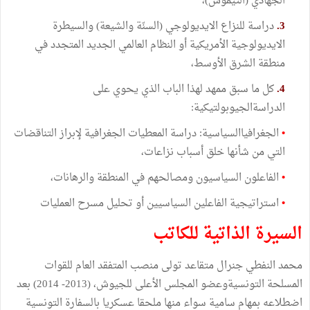
الجهادي (الثيموس)،
3.
دراسة للنزاع الايديولوجي (السنّة والشيعة) والسيطرة
الايديولوجية الأمريكية أو النظام العالمي الجديد المتجدد في
منطقة الشرق الأوسط،
4.
كل ما سبق ممهد لهذا الباب الذي يحوي على
الدراسةالجيوبولتيكية:
•
الجغرافياالسياسية: دراسة المعطيات الجغرافية لإبراز التناقضات
التي من شأنها خلق أسباب نزاعات،
•
الفاعلون السياسيون ومصالحهم في المنطقة والرهانات،
•
استراتيجية الفاعلين السياسيين أو تحليل مسرح العمليات
السيرة الذاتية للكاتب
محمد النفطي جنرال متقاعد تولى منصب المتفقد العام للقوات
المسلحة التونسيةوعضو المجلس الأعلى للجيوش، (2013- 2014) بعد
اضطلاعه بمهام سامية سواء منها ملحقا عسكريا بالسفارة التونسية