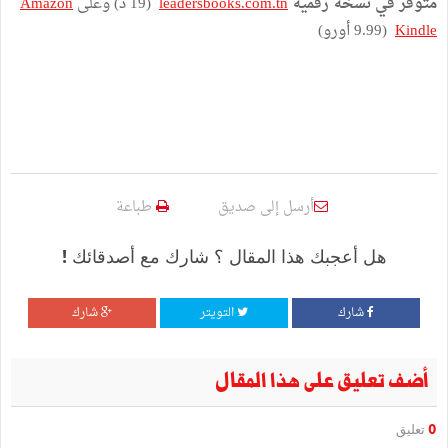
متوفر في نسخة رقمية
leadersbooks.com.tn
(19 د) وعلى
Amazon
Kindle
(9.99 أورو)
أرسل إلى صديق
طباعة
هل أعجبك هذا المقال ؟ شارك مع أصدقائك !
شارك
التويتر
شارك
أضف تعليق على هذا المقال
0
تعليق