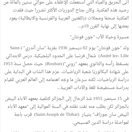
أتى الحريق والمياه التي استعملت للإطفاء على حوالي ستين بالمائة من
رصيد هذه المكتبة. وكان جناح الدوريات الأكثر تضررا حيث فقدت
المكتبة صحفا ومجلات (باللغتين العربية والفرنسية والايطالية) يعود
بعضها إلى نهاية القرن 19م...
مسيرة وحياة الأب "جون فونتان"
ولد "جون فونتان" يوم 02 ديسمبر 1936 بقرية "سان أندري" (Saint-
André lez- Lille) شمال فرنسا على الحدود البلجيكية. درس الابتدائي
بمسقط رأسه والثانوي بمعهد "روبي"(Roubaix) حيث حصل سنة 1953
على شهادة البكالوريا شعبة الرياضيات. عزم هذا الشاب في البداية على
دراسة الرياضيات، لكنه سرعان ما وجّه اهتمامه إلى العالم العربي للقيام
بدراسة مستفيضة للغة والآداب العربية...
في 15 سبتمبر 1955 شدّ الرحال إلى الجزائر كتلميذ بمعهد الآباء البيض
بالجزائر لكن بطلب منه تمّت نقلته في السنة الموالية إلى "معهد الآباء
البيض سان جوزاف" بتيبار (Saint-Joseph de Thibar) قرب باجة
لمواصلة دراسة الدين المسيحي.