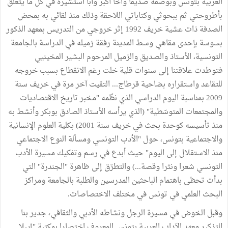
العربية بتونس وبوصفه صديقا وأخا أكبر وأبا أستشيره في كل ما يتعلق
بأطروحتي ثم ببحوثي وكتاباتي اللاحقة وذلك منذ لقائي به بمحض
الصدفة ذات عشية خريف 1992 إثر خروجي من التدريس بمعهد الذكور
بسوسة بإحدى مقاهي وسط المدينة رفقة زميله في الدراسة بالجامعة
التونسية، الأستاذ والصديق والزميل المرحوم البشير المخينيي
فتوطدت علاقتنا إلى سنوات قلية خلت رغم الانقطاع بسبب خروجه
للتقاعد واستقراره بضاحية قرطاج... التقيت آخر مرة في خريف سنة
2009 بمناسبة اليوم الدراسي الذي نظّمه "مخبر تاريخ الاقتصاديات
والمجتمعات المتوسّطية" (الذي يرأسه الأستاذ الصادق بوبكر وأنشط به
منذ تأسيسه كوحدة بحث في خريف سنة 2001) بكلية العلوم الإنسانية
والاجتماعية بتونس، حول "الأدب التونسي ومسألة النوع الاجتماعي
منذ الاستقلال إلى اليوم" حيث أبدع في رسم وتفكيك مسيرة الأدب
التونسي شعرا ونثرا وقصة...) والتطرّق إلى ظاهرة "الجندرة" التي
بدأت تحظى باهتمام الباحثين المدرسين والطلبة بالجامعة ومراكز
البحث العلمي في تونس في مختلف الاختصاصات.
وقبل الخوض في مسيرة الرجل ونشاطه الأدبي والثقافي، جدير بنا
التذكير معهد الآداب العربية بتونس المعروف اختصارا بمكتبة "إيبلا