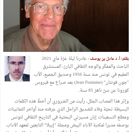
غادرنا ليلة غرّة ماي 2021
بقلم: أ. د عادل بن يوسف -
الباحث والمفكّر والوجه الثقافي البارز، المستشرق
المقيم في تونس منذ سنة 1956 وصديق الجميع، الأب
"جون فونتان" (Jean Fontaine) بعد صراع مع فيروس
كورونا عن سنّ ناهز 85 سنة.
وإثر هذا المصاب الجلل، رأيت من الضروري أن أخطّ هذه الكلمات
البسيطة تحيّة وفاء للصّديق الراحل الذي عرفته منذ أواخر الثمانينات
ومطلع التسعينات إبان مسيرتي البحثية في التاريخ الثقافي لتونس
بوصفه مديرا لمكتبة الآباء البيض ومجلة "إيبلا" التابعيْن لمعهد الآداب