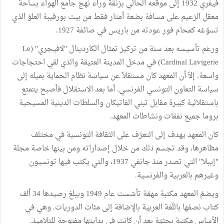
فيفري 1932 إلى موقعه الحالي بزنقة وراء نهج جامع الهواء بساحة
معقل الزعيم على مسافة بضعة أمتار فقط من بيت بورقيبة العلوّ الذي
تسوّغه كمحام فور عودته من باريس في صائفة 1927.
ورغم تأسيسه بعد سنة من تركيز تمثال الكاردينال "لافيجري" (Le
Cardinal Lavigerie) في مدخل المدينة العتيقة والذي لقي احتجاجات
واسعة. إلاّ أن المعهد كان مستقلاّ عن سياسة نظام الحماية بميله إلى
سياسة التعاون التونسي الفرنسي. أما بعد الاستقلال فأصبح يتمتع
باستقلالية كبيرة مقابل تبني الفاتيكان والسلطات الدينية المسيحية
بروما جميع نفقات ونشاطات المعهد.
كان المعهد يهدف إلى التعرّف على الثقافة التونسية في مختلف
مظاهرها، وقد تجسم ذلك من خلال إصداراته ومن بينها خاصة مجلة
"إيبلا" التي تصدر منذ جانفي 1937، والتي يكتب فيها تونسيون
وغيرهم بالعربية والفرنسية.
ويضمّ المعهد مكتبة مهمّة تأسّست عام 1949 ويبلغ رصيدها 34 ألف
كتاب نصفها باللّغة العربية بالإضافة إلى مئات الدوريات. وهي في
الأساس مكتبة بحثيّة بعد أن كانت في بدايتها مفتوحة للتلاميذ.