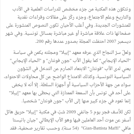
وتتكوّن هذه المكتبة من جزء مخصّص للدراسات العلمية في الأدب
والتاريخ وعلم الاجتماع، وجزء ركّز على مقالات وقراءات نقدية
للمنشورات الجديدة. وفي أغلب الأحيان تكون النصوص المنشورة على
صفحاتها ذات علاقة مباشرة أو غير مباشرة بمسائل تونسية. وفي شهر
ديسمبر 2007 احتفلت المجلة بصدور عددها رقم 200.
ولعلّ سرّ النجاح الذي عرفه معهد "إيبلا" ومجلته يكمن في سياسة
"الحياد الإيجابي" كما يقول الأب "جون فونتان" و "الحياد الإيجابي"
يعني لدى الأب "فونتان" الابتعاد الصارم عن التدخل في الشؤون
السياسية التونسية، وكذلك الامتناع الواضح عن كل محاولات الاحتواء،
سواء من جهة الأحزاب السياسية أو أجهزة السلطة. إلا أنه لا يخفى
على أحد في تونس بأن السمعة الممتازة التي يحظى بها معهد "إيبلا"
إنما تعود في جزء كبير منها إلى الأب "جون فونتان" شخصيا.
لكن للأسف فجر يوم 5 جانفي 2009 شبّ في مكتبة "إيبلا" حريق هائل
أسفر عن موت أحد العاملين فيها وهو الأب الإيطالي "جيان باتيستا
مافي "Gian-Battista Maffi" (54 سنة). وحسب تقارير صحفية، فقد