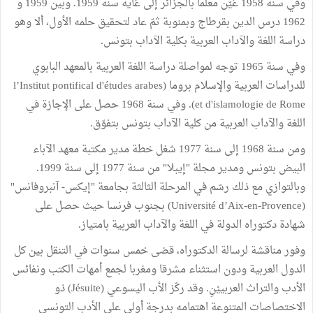
وفي سنة 1958 عُيّن معلما بالجزائر إلى غاية سنة 1959. وبين 1959 و
1962 درس الدين بقرطاج وبمنوبة ثمّ عاد لتحقيق حلمه الأول، ألا وهو
دراسة اللغة والآداب العربية بكلية الآداب بتونس.
وفي سنة 1965 توجه لمواصلة دراسة اللغة العربية بالمعهد البابوي
للدراسات العربية والإسلام بروما (l’Institut pontifical d'études arabes
et d'islamologie de Rome). وفي سنة 1968 حصل على الإجازة في
اللغة والآداب العربية من كلية الآداب بتونس بتفوّق.
ومن سنة 1968 إلى سنة 1977 شغل خطة مدير مكتبة معهد الآباء
البيض بتونس ومدير مجلة "إيبلا" من سنة 1977 إلى سنة 1999.
وبالتوازي مع ذلك رسّم في المرحلة الثالثة بجامعة "إيكس- آنبروفانس"
(Université d’Aix-en-Provence) بجنوب فرنسا حيث حصل على
شهادة دكتوراه الدولة في اللغة والآداب العربية بامتياز.
وفور مناقشة لرسالة الدكتوراه، قضى خمس سنوات في التنقل بين كل
الدول العربية ودون استثناء مشرقا ومغربا لجمع أمهات الكتب ونفائس
الأدب والتراث العربييْنِ. وقد ركّز الأب اليسوعي (Jésuite) ذو
الاختصاصات المتنوعة اهتمامه بدرجة أولى على الأدب التونسي