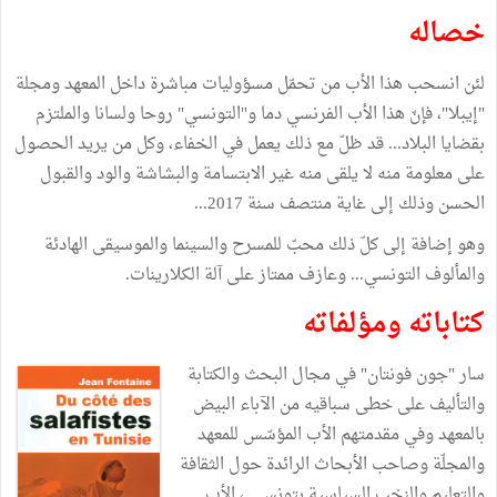
خصاله
لئن انسحب هذا الأب من تحمّل مسؤوليات مباشرة داخل المعهد ومجلة
"إيبلا"، فإنّ هذا الأب الفرنسي دما و"التونسي" روحا ولسانا والملتزم
بقضايا البلاد... قد ظلّ مع ذلك يعمل في الخفاء، وكل من يريد الحصول
على معلومة منه لا يلقى منه غير الابتسامة والبشاشة والود والقبول
الحسن وذلك إلى غاية منتصف سنة 2017...
وهو إضافة إلى كلّ ذلك محبّ للمسرح والسينما والموسيقى الهادئة
والمألوف التونسي... وعازف ممتاز على آلة الكلارينات.
كتاباته ومؤلفاته
سار "جون فونتان" في مجال البحث والكتابة
والتأليف على خطى سباقيه من الآباء البيض
بالمعهد وفي مقدمتهم الأب المؤسّس للمعهد
والمجلّة وصاحب الأبحاث الرائدة حول الثقافة
والتعليم والنخب السياسية بتونس...، الأب