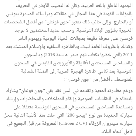
الجديد الناطق باللغة العربية. وكان له النصيب الأوفر في التعريف
بالمؤلفات القيّمة في هذا المجال في مقالاته ودراساته الصادرة بتونس
أو بالخارج. وإلى جانب ذلك يعتبر "جون فونتان" من أفضل الشّخصيات
الخبيرة بشؤون البلاد التونسية. وحسب عديد المختصّين لا يوجد
فرنسيّ على معرفة دقيقة بمجالات الحياة اليومية وبهموم الناس
وكذلك بالظروف العامة للبلاد وبالظاهرة السلفية والإسلام المتشدّد بعد
2011 (التي خصّها بكتاب قيّم صدر له سنة 2016) وبالسجون
والمساجين المسيحيّين الأفارقة والأوروبيّين القابعين في السجون
التونسية بعد تنامي ظاهرة الهجرة السرية إلى الضفة الشمالية
للمتوسط...، أفضل من "جون فونتان"!
ورغم مغادرته المعهدَ وتقدمه في السن فقد بقي "جون فونتان" يشارك
بانتظام في النقاشات العمومية وإلقاء المداخلات والمحاضرات وإرشاد
ومساعدة المساجين المسيحيين في السجون التونسية متنقلا على
سيارته الجديدة من نوع "بيجو 206" التي حلت منذ الألفية الثانية محل
سيارته سيتروان الزرقاء (Citroën 2 CV) المعروفة من قبل الجميع في
كامل أنحاء البلاد.