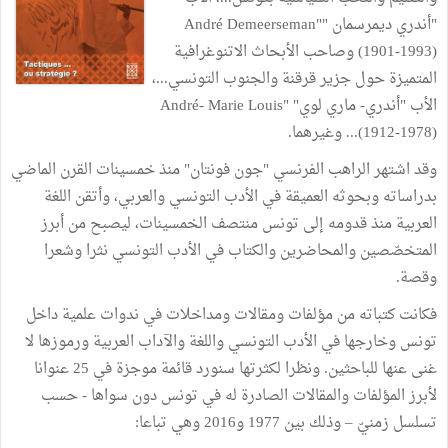
"أندري ديمرسمان "André Demeerseman"
(1901-1993) وصاحب الأبحاث الاتنوغرافية
المتميزة حول جزير قرقنة والجنوب التونسي...،
الأب "أندري- ماري لوي" André- Marie Louis"
(1912-1978)... وغيرهما.
وقد اشتهر الراهب الفرنسي "جون فونتان" منذ خمسينات القرن الماضي
بدراساته وبحوثه العميقة في الأدب التونسي والعربي، وأتقن اللغة
العربية منذ قدومه إلى تونس منتصف الخمسينات، ليصبح من أبرز
المتخصّصين والمحاضرين والكتاب في الأدب التونسي نثرا وشعرا
وقصة.
فكانت كتباته من مؤلفات ومقالات ومداخلات في ندوات علمية داخل
تونس وخارجها في الأدب التونسي واللغة والآداب العربية ورموزها لا
غنى عنها للباحثين. ونظرا لكثرتها سنورد قائمة موجزة في 25 عنوانا
لأبرز المؤلفات والمقالات الصادرة له في تونس دون سواها - حسب
تسلسل زمنيّ – وذلك بين 1977 و2016 وهي تباعا: