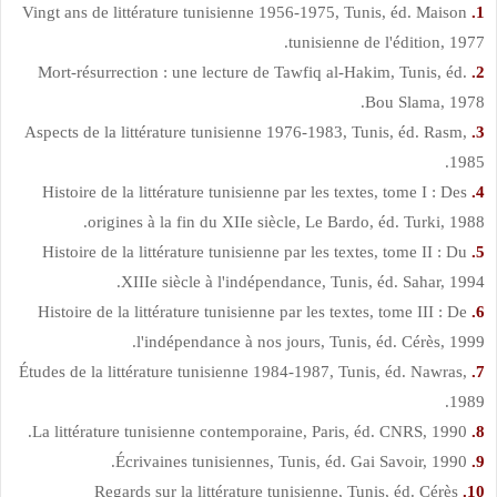
Vingt ans de littérature tunisienne 1956-1975, Tunis, éd. Maison
1.
tunisienne de l'édition, 1977.
Mort-résurrection : une lecture de Tawfiq al-Hakim, Tunis, éd.
2.
Bou Slama, 1978.
Aspects de la littérature tunisienne 1976-1983, Tunis, éd. Rasm,
3.
1985.
Histoire de la littérature tunisienne par les textes, tome I : Des
4.
origines à la fin du XIIe siècle, Le Bardo, éd. Turki, 1988.
Histoire de la littérature tunisienne par les textes, tome II : Du
5.
XIIIe siècle à l'indépendance, Tunis, éd. Sahar, 1994.
Histoire de la littérature tunisienne par les textes, tome III : De
6.
l'indépendance à nos jours, Tunis, éd. Cérès, 1999.
Études de la littérature tunisienne 1984-1987, Tunis, éd. Nawras,
7.
1989.
La littérature tunisienne contemporaine, Paris, éd. CNRS, 1990.
8.
Écrivaines tunisiennes, Tunis, éd. Gai Savoir, 1990.
9.
Regards sur la littérature tunisienne, Tunis, éd. Cérès
10.