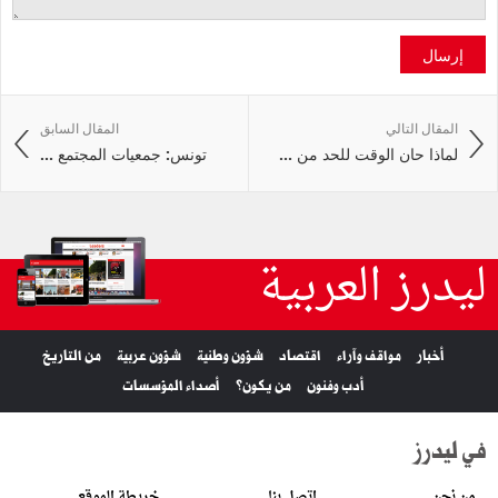
إرسال
المقال التالي
المقال السابق
لماذا حان الوقت للحد من ...
تونس: جمعيات المجتمع ...
ليدرز العربية
أخبار
مواقف وآراء
اقتصاد
شؤون وطنية
شؤون عربية
من التاريخ
أدب وفنون
من يكون؟
أصداء المؤسسات
في ليدرز
من نحن
اتصل بنا
خريطة الموقع