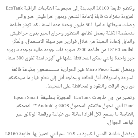
وتنظم طابعة L8160 الجديدة إلى مجموعة الطابعات الراقية EcoTank
المزودة بخزانات قابلة لإعادة الشحن وبدون خراطيش حبر والتي
وصلت مبيعاتها عالميا لـ50 مليون وحدة هده السنة . كما توفر طباعة
منخفضة الكلفة بفضل نظامها المتطور وخزان الحبر بدون خراطيش
والقابل لإعادة التعبئة من خلال قوارير حبر سهلة الاستعمال. وتُمكّن
الطابعة L8160 من طباعة 2300 صورة ذات جودة عالية بوجود قارورة
حبر واحدة والتي يمكن المحافظة عليها في ألبوم لمدة تفوق 300 سنة.
وبفضل تقنية Micro Piezo غير الحرارية ستستمتعون بطباعة فائقة
السرعة واستهلاك أقل للطاقة وبحاجة أقل إلى قطع غيار ما سيمكنكم
من ربح الوقت والنقود والمحافظة على المحيط.
وتعتبر من اول طابعات EcoTank المجهزة بتطبيقة Epson Smart
Panel التي تحول هاتفكم المحمول iOS® و Android™ لمتحكم
بالطابعة ما يسمح لكل أفراد العائلة من طباعة ورقمنة الوثائق عبر
الهاتف الجوال.
وبفضل شاشة اللمس الكبيرة ب 10.9 سم التي تتميز بها طابعة L8160