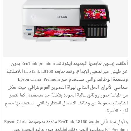
أطلقت إبسون طابعتها الجديدة ايكوتانك EcoTank premium بدون
خراطيش حبر لمحبي الإبداع. وتعد طابعة EcoTank L8160 اللاسلكية
ومتعددة الوظائف والتي تستخدم حبر Epson Claria Premium
سداسي الألوان الحل المثالي لهواة التصوير الفوتوغرافي حيث تمكن
من طباعة صور ووثائق عالية الجودة بتكلفة جد منخفضة. كما تتميز
الطابعة بمجموعة من وظائف الاتصال المتطورة التي يستمتع بها جميع
أفراد الأسرة.
ولأول مرة تأتي طابعة EcoTank L8160 مزودة بمجموعة Epson Claria
ET Premium سداسية الحبر وذلك لطباعة صور عالية الجودة حتى