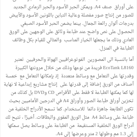
على أوراق صنف A4. ويمكن الحبر الأسود والحبر الرمادي الجديد
للصور من إنتاج صور مفصلة وعالية التباين باللونين الأسود والأبيض
بدرجات ألوان رائعة الجمال. بينما يضمن الحبر الأسود الصبغي
الحصول على نص واضح عند طباعة وثائق على الوجهين على الورق
العادي وذلك ما يجعلها الخيار المناسب والمثالي للقيام بكل وظائف
الطباعة في المنزل.
أما بالنسبة الى المصورين الفوتوغرافيين الهواة والحرفيين تعتبر
EcoTank L8160 فريدة من نوعها وذلك من خلال مرونتها الكبيرة
وقدرتها على التعامل مع وسائط متعددة إذ بإمكانها التعامل مع خمسة
أصناف من الورق إضافة إلى قدرتها على إنتاج مشاريع إبداعية لا نهاية
لها كما يمكنها الطباعة لا فقط على الأقراص CD وDVD بل كذلك من
تخزين أوراق طباعة الصور وأوراق A4 في الدرجين الأماميين بحيث
تكون الطابعة جاهزة دائما للاستخدام. كما تسمح الأدراج الخلفية من
طباعة على وسائط A4 مثل الورق المقوى والبطاقات. أخيرًا ، تتيح لك
أدراج الورق الخلفية المستقيمة من الطباعة على وسائط يصل سمكها
إلى 1.3 مم وطولها 2 متر وعرضها إلى A4.