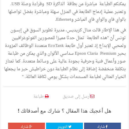
يمكنكم الطباعة مباشرة من بطاقة الذاكرة SD وقراءة وصلة USB.
وتعتبر عملية إدماج الطابعة في المنزل سهلة ومباشرة بفضل تواصلها
بالواي فاي والواي فاي المباشر وEthernet.
في هذا الإطار قالت منال كريديس، مديرة تطوير السوق في إبسون
تونس أنّ "هذه الطابعة تمثل حدثا مميزا للمصورين الفوتوغرافيين
ولمحبي الإبداع إذ تعتبر أول طابعة EcoTank متعددة الوظائف المزودة
بحبر Epson Claria Premium سداسي الألوان والذي يمكن من طباعة
صور وأعمال فنية وحرفية بجودة عالية على وسائط متعددة. كما تمتاز
بتكلفة منخفضة إضافة إلى نظام الطباعة دون خراطيش حبر ما يجعلها
الخيار المثالي لطباعة المستندات بشكل يومي لكافة العائلة. "
أرسل إلى صديق
طباعة
هل أعجبك هذا المقال ؟ شارك مع أصدقائك !
شارك
التويتر
شارك