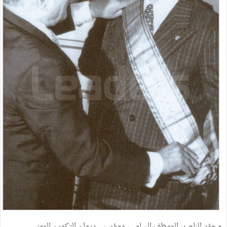
محمّد الناصر، الموظف السامي، ومؤسس ديوان التكوين المهني