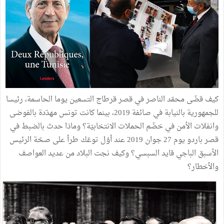
كيف قضّى محمّد الناصر في قصر قرطاج التسعين يوما الحاسمة، رئيسا
للجمهورية بالنيابة في صائفة 2019، بينما كانت تونس مهدّدة بالفوضى
وانفلات الأمن في خضّم الحملات الانتخابيّة؟ وماذا حدث بالضبط في
قصر باردو يوم 27 جوان 2019 عند أوّل توعّك طرأ على صحّة الرئيس
الأسبق الباجي قايد السبسي؟ وكيف نجت البلاد من عديد العواصف
والأخطار؟