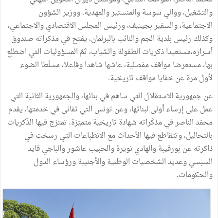
والتشغيل، ووالي سوسة والمنستير والمهدية، ووزير الشؤون
الاجتماعية، والسفير بجينيف، ورئيس المجلس الاقتصادي والاجتماعي،
وكذلك رئيس بلدية الجم والنائب بالبرلمان، يفتح في مذكراته صندوق
أسراره،مستعيدا ذكريات الطفولة والشباب، ثمّ المسؤوليات التي اضطلع
بها، مستعرضا مواقف مفصلية، عاشها شاهدا وفاعلا، مسلّطا الضوء
لأول مرة عن خفايا مواقف تاريخية.
عن جمهورية الاستقلال التي ساهم في بنائها، والجمهورية الثانية التي
عمل على إرساء أولى لبناتها، وعن تونس التي تفانى في خدمتها، يقدم
محمّد الناصر في مذكّراته شهادة تاريخية متميّزة، تمتزج فيها الذّكريات
بالتحاليل، وتتقاطع فيها الأحداث مع الانطباعات التي رسخت في
ذاكرته عن بورقيبة والهادي نويرة والحبيب عاشور والباجي قايد
السبسي وعديد الشخصيات الوطنية والأجنبية ورؤساء الدول
والحكومات.