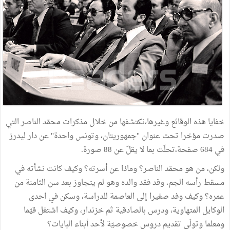
خفايا هذه الوقائع وغيرها،نكتشفها من خلال مذكرات محمّد الناصر التي
صدرت مؤخرا تحت عنوان "جمهوريتان، وتونس واحدة" عن دار ليدرز
في 684 صفحة،تحلّت بما لا يقلّ عن 88 صورة.
ولكن، من هو محمّد الناصر؟ وماذا عن أسرته؟ وكيف كانت نشأته في
مسقط رأسه الجم، وقد فقد والده وهو لم يتجاوز بعد سن الثامنة من
عمره؟ وكيف وفد صغيرا إلى العاصمة للدراسة، وسكن في احدى
الوكايل المتهاوية، ودرس بالصادقية ثم خزندار، وكيف اشتغل قيّما
ومعلما وتولّى تقديم دروس خصوصيّة لأحد أبناء البايات؟