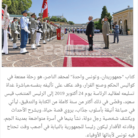
كتاب "جمهوريتان، وتونس واحدة" لمحمّد الناصر، هو رحلة ممتعة في
كواليس الحكم وصنع القرار، وقد عكف على تأليفه بنفسه،مباشرة غداة
تسليمه لمقاليد الرئاسة يوم 24 أكتوبر 2019 إلى الرئيس المنتخب قيس
سعيّد، وقضّى في ذلك أكثر من سنة كاملة من الكتابة والتدقيق، ليأتي
في صياغة أنيقة بأسلوب جذّاب، يروي قصة حياة، ويشرح الأحداث
ويكشف شخصية رجل دولة، نشأ يتيما في أسرة متواضعة بمدينة الجم،
وقادته الأقدار ليكون رئيسا للجمهورية بالنيابة في أصعب وقت تحتاج
فيه تونس لأبنائها الأوفياء.