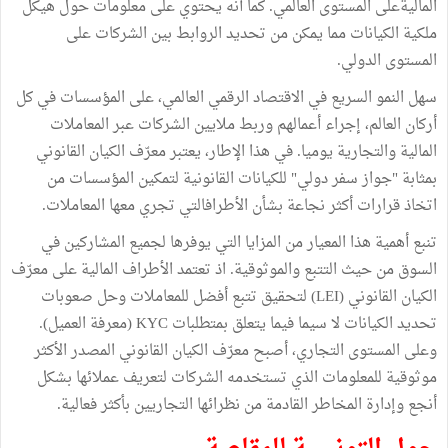
الماليةعلى المستوى العالمي. كما أنه يحتوي على معلومات حول هيكل
ملكية الكيانات مما يمكن من تحديد الروابط بين الشركات على
المستوى الدولي.
سهل النمو السريع في الاقتصاد الرقمي العالمي، على المؤسسات في كل
أركان العالم، إجراء أعمالهم وربط ملايين الشركات عبر المعاملات
المالية والتجارية يوميا. في هذا الإطار، يعتبر معرّف الكيان القانوني
بمثابة "جواز سفر دولي" للكيانات القانونية لتمكين المؤسسات من
اتخاذ قرارات أكثر نجاعة بشأن الأطرافالتي تجري معها المعاملات.
تنبع أهمية هذا المعيار من المزايا التي يوفرها لجميع المشاركين في
السوق من حيث التتبع والموثوقية. اذ تعتمد الأطراف المالية على معرّف
الكيان القانوني (LEI) لتحقيق تتبع أفضل للمعاملات وحل صعوبات
تحديد الكيانات لا سيما فيما يتعلق بمتطلبات KYC (معرفة العميل).
وعلى المستوى التجاري، أصبح معرّف الكيان القانوني المصدر الأكثر
موثوقية للمعلومات الذي تستخدمه الشركات لتعريف عملائها بشكل
أنجع وإدارة المخاطر القادمة من نظرائها التجاريين بأكثر فعالية.