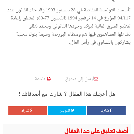
تأسست التونسية للمقاصة في 28 ديسمبر 1993 وقد جاء القانون عدد
94/117 المؤرخ في 14 نوفمبر 1994 (الفصول 77-80) المتعلق بإعادة
تنظيم السوق المالية ليؤكد وجودها القانوني ويحدد نطاق
نشاطها.المساهمون فيها هم وسطاء البورصة وسبعة بنوك محلية
يشاركون بالتساوي في رأس المال.
أرسل إلى صديق
طباعة
هل أعجبك هذا المقال ؟ شارك مع أصدقائك !
شارك
التويتر
شارك
أضف تعليق على هذا المقال