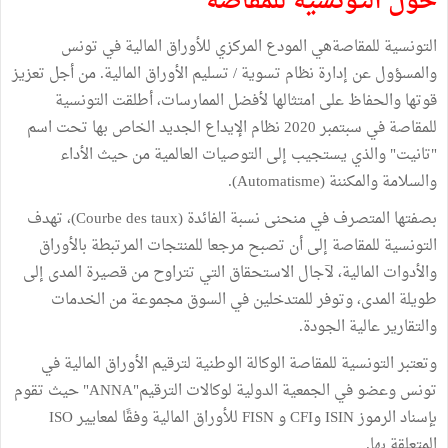
حول التونسية للمقاصة
التونسية للمقاصةهي المودع المركزي للأوراق المالية في تونس
والمسؤول عن إدارة نظام تسوية / تسليم الأوراق المالية. من أجل تعزيز
قوتها والحفاظ على امتثالها لأفضل الممارسات، أطلقت التونسية
للمقاصة في سبتمبر 2020 نظام الإيداع الجديد الخاص بها تحت اسم
"تانيت" والذي يستجيب إلى التوصيات العالمية من حيث الأداء
والسلامة والمكننة (Automatisme).
بصفتها المتصرف في منحنى نسبة الفائدة (Courbe des taux)، تهدف
التونسية للمقاصة إلى أن تصبح مرجعا للمنتجات المرتبطة بالأوراق
والأدوات المالية، لآجال الاستحقاق التي تتراوح من قصيرة المدى إلى
طويلة المدى، وتوفر للمتدخلين في السوق مجموعة من الخدمات
والتقارير عالية الجودة.
وتعتبر التونسية للمقاصة الوكالة الوطنية لترقيم الأوراق المالية في
تونس وعضو في الجمعية الدولية لوكالات الترقيم"ANNA" حيث تقوم
بإسناد الرموز ISIN وCFI و FISN للأوراق المالية وفقًا لمعايير ISO
المتعلقة بها.