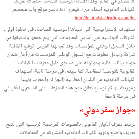
39 مصدر في العالم. وقد أطلقت التونسية للمقاصة خدمات تعريف
الكيانات القانونية ابتداء من 3 فيفري 2021 عبر موقع واب مخصص
http://lei.tunisieclearing.com/lei
تستهدف الاستراتيجية التي تتبناها التونسية للمقاصة، في خطوة أولى،
الشركات التونسية على أساس المعلومات التي يتم جمعها وتدقيقها من
خلال السجل الوطني للمؤسسات.وقد تم، لهذا الغرض، توقيع اتفاقية
شراكة وتبادل معلومات مع السجل الوطني للمؤسسات من أجل ضمان
جودة بيانات عالية وموثوقة على مستوى دليل معرّفات الكيانات
القانونية للتونسية للمقاصة. كما سيتم، في مرحلة ثانية، استهداف
الكيانات القانونية من البلدان المغاربية (الجزائر والمغرب وليبيا
وموريتانيا)، ثم توسيع نطاق منح هذه المعرّفات على المستوى الأفريقي
في مرحلة لاحقة.
«جواز سفر دولي»
يرتبط معرّف الكيان القانوني بالمعلومات المرجعية الرئيسية التي تتيح
تعريف واضح وفريد للكيانات القانونية المشاركة في المعاملات