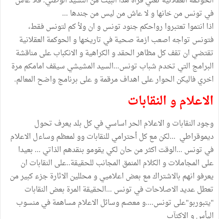
الحوكمة العقلانية تعني قراة هذا البيت من النشيد الوطني: فلا عاش
في تونس من خانها و لا عاش من ليس من جندها ...
اذا انتموا تعتبروا رواحكم جنود تونس و ان ولأ كم لتونس فقط،
فتونس تواجه اصعب ازمة صحية في تاريخها و الحوكمة العقلانية
تقتضي ان تقف كل مظاهر الحقد و الكراهية و الانكباب على مناقشة
البرامج التي تخدم شباب تونس...السيد المشيشي سيقف امامكم مرة
اخري فاليكن الحوار على اهداف مرقمة و على برنامج واضح المعالم.
الاعلام و النقابات
وجود النقابات و الاعلام الحر اساسي في كل بلد يعرف تحول
ديموقراطي ...لكن مع كل أحترامي للنقابات وو لمعظم وساءل الاعلام
في تونس ...الوقت اكثر من حان لكي يقومو بنقدهم الذاتي ... بعيدا
على المجاملات و الكلام المنمق المجانب للحقيقة..على النقابات ان
يعرفو انهم بالاشتراك مع بعض اعلاميي و محللين الاثارة جزء كبير من
تعطل عديد الاصلاحات في تونس ...الحقيقة المرة بعض النقابات
"يتبوربو"على تونس....و معصم وسائل الاعلام مساهمة في منسوب
اليأس و الاكتآب