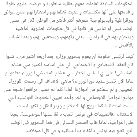
الحكومات السابقة تعاملت معهم بعقلية سلطوية و فرضت عليهم حلولا
و قدمتها على أنها مكتسبات و غيّبت تطلعاتهم وانتظاراتهم ضمن عوائق
بيرقراطية وأيديولوجية تنفرهم أكثر فأكثر من الوطن، لكن في نفس
الوقت نسى او تناسي مَن كانوا في كل حكومات العشرية الماضية
ويتحزّم بهم في البرلمان... يعني يتّهمهم، ويستعين بهم، ويعد الشباب
بالأفضل...
كيف لرئيس حكومة ان يقوم بتحوير وزاري بعد اربعة اشهر من ...شنوا
كان العقد الاقتصادي و الاجتماعي الي على اساسو اختير سي هشام
المشيشي! على اي اساس اختار سي هشام المشيشي الوزراء متاعو، و
لماذا الان تغيير عديد من الوزراء؟ ماهي الاهداف الي رسمت للوزراء
المعينين و لم يتمكنو من انجازها. لماذا كلما تم تعيين ترافقوا ضجة على
مواقع التواصل الاجتماعي و اخر وأحد تعيين الخطوط التونسية التي
ليست استثنائية كما يروج لها الاعلام و وزير النقل و لكنها ليست
الاستثناء ..فالتعيينات في تونس تغيب دائمًا عليها الموضوعية. بعيدا
على المزاجية، لماذا غاب العنصر النسائي في هذا التحوير في الوقت
الذي تعج فيه تونس بالكفاءات النسائية و في كل المجلات.