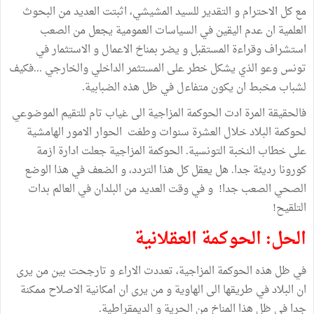
مع كل الاحترام و التقدير للسيد المشيشي، اثبتت العديد من البحوث
العلمية ان عدم اليقين في السياسات العمومية يجعل من الصعب
استشراف وقراءة المستقبل و يضر بمناخ الاعمال و الاستثمار في
تونس وعو الذي يشكل خطر على المستثمر الداخلي والخارجي ...فكيف
لشباب مخبط ان يكون متفاءل في ظل هذه الضبابية.
فالحقيقة المرة ادت الحوكمة المزاجية الى غياب تام للتقيم الموضوعي
لحوكمة البلاد خلال العشرة سنوات وطغت الحوار الامور الهامشية
على خطاب النخبة التونسية. الحوكمة المزاجية جعلت ادارة ازمة
كورونا رديئة جدا. هل يعقل كل هذا التردد، و الضعف في هذا الوضع
الصحي الصعب جدا! و في وقت العديد من البلدان في العالم بدات
التلقيح!
الحل: الحوكمة العقلانية
في ظل هذه الحوكمة المزاجية، تعددت الاراء و تارجحت بين من يرى
ان البلاد في طريقها الى الهاوية و من يرى ان امكانية الاصلاح ممكنة
جدا في ظل هذا المناخ من الحرية و الديمقراطية.