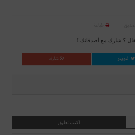
صديق
طباعة
قال ؟ شارك مع أصدقائك !
التويتر
شارك
اكتب تعليق