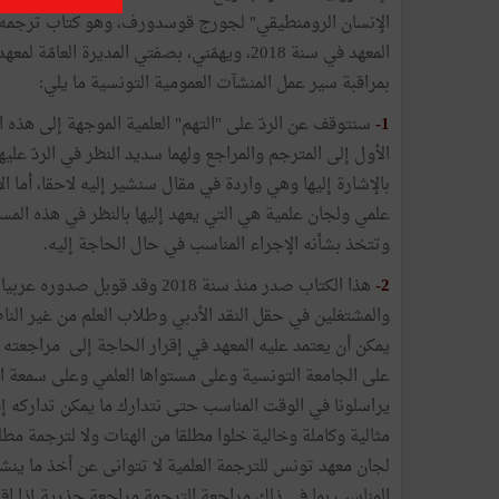
الإنسان الرومنطيقي" لجورج قوسدورف، وهو كتاب ترجمه
المعهد في سنة 2018، ويهمّني، بصفتي المديرة 
بمراقبة سير عمل المنشآت العمومية التونسية ما يلي:
1-
سنتوقف عن الردّ على "التهم" العلمية الموجهة إلى هذه ال
الأول إلى المترجم والمراجع ولهما سديد النظر في الردّ علي
بالإشارة إليها وهي واردة في مقال سنشير إليه لاحقا، أما
علمي ولجان علمية هي التي يعهد إليها بالنظر في هذه المس
وتتخذ بشأنه الإجراء المناسب في حال الحاجة إليه.
2-
هذا الكتاب صدر منذ سنة 2018 وقد
والمشتغلين في حقل النقد الأدبي وطلاب العلم من غير الناطق
يمكن أن يعتمد عليه المعهد في إقرار الحاجة إلى مراجعته م
على الجامعة التونسية وعلى مستواها العلمي وعلى سمعة الج
يراسلونا في الوقت المناسب حتى نتدارك ما يمكن تداركه إذ
مثالية وكاملة وخالية خلوا مطلقا من الهنات ولا لترجمة مطل
لجان معهد تونس للترجمة العلمية لا تتوانى عن أخذ ما ينشر
المناسب بما في ذلك مراجعة الترجمة مراجعة جذرية إذا اق