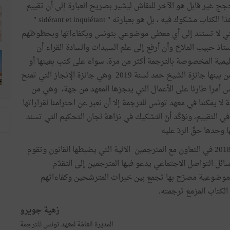
 حجج غير قابل هو الآخر للنقاش ليشير بصريح العبارة إلى أن تقييم
اللجان التي قررت إسناد جائزة "الشيخ زايد" للترجمة إلى هذا الكتاب مشكوك فيه ، بل هو بعبارته " sidérant et inquiétant "
التي لا تستند إلى أي معطى موضوعي بتونس وبكفاءاتها وبحظوظهم
تاذ حبيب الملاخ وأن أرفع إلى علم السيدات والسادة القراء أن
يمية المخصوصة بالترجمة أكثر من مرة، سواء على كتب بعينها أو
على مجموع أعماله، والمجال لا يسمح باستعراضها إلا أنّ من بينها جائزة الشيخ حمد لسنة 2019 وهي جائزة الإنجاز التي تمنح
 أمرا طارئا على الأعمال التي ينجزها المعهد من جهة، وهي من
يمكننا في معهد تونس للترجمة إلا أن نعبر عن احترامنا لقراراتها
 في التقييم، ونؤكّد أنّ التشكيك في نزاهة لجان التحكيم التي تسند
ا وحدها حقّ الردّ عليه
نودّ أن نوضّح أنّ معهد تونس للترجمة أصبح يعتمد منذ 2018 في التعاون مع المترجمين الآلية التي يضبطها القانون وتقوم
ل التواصل الاجتماعي يدعو فيها المترجمين إلى التقدّم
ير موضوعية مصرّح بها تجمع بين خبرات المترشحين وكفاءاتهم
لكتاب المزمع ترجمته.
زهية جويرو
المديرة العامّة لمعهد تونس للترجمة