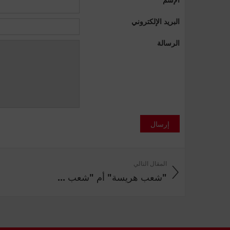
البريد الإلكتروني
الرسالة
إرسال
المقال التالي
"شعب هريسة" أم "شعب ...