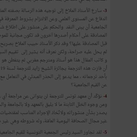
3-
سارع الأستاذ الملاخ إلى توجيه هذه الرسالة بصفته الم
الدفاع عن المستوى العلمي وعن الالتزام بشروط المعرفة في 
الجامعية أن يبنى النقد والحكم على منشور على اطلاع 
المصادقة على أحكام أصدرها آخرون قد تكون مجانبة للمو
قبل المصادقة عليها؟ وقد ذكر الأستاذ حبيب الملاخ بصريح ا
و كاتب المقال هذا هو أستاذ ومترجم مغربي لم يتفطن هو ال
بأحد ترجماته ، مما يدعو إلى الحذر المبدئيّ في التعامل م
عن القيم الجامعية؟
4-
نؤكّد أن معهد تونس للترجمة لن يتوانى عن مراجعة أي ع
ومن وجوه الخلل الثابتة ما لا يليق بالمعهد ولا بالجامعة وال
يصدر بشأن منشوراته ولاتّخاذ الإجراء المناسب لمقتضيات 
غير مجال الصحافة اليومية العامّة، وله شروطه وهي غير
5-
لقد تجاوز السيد رئيس الجمعية التونسية للقيم الجامعية 