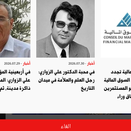
أخبار
أخبار
- 2026.07.29
- 2026.07.30
الية تجدد
في محبة الدكتور علي الزواري:
في أربعينية المؤ
السوق المالية
رجل العلم والعلاّمة في ميدان
علي الزواري: الم
و المستثمرين
التاريخ
ذاكرة مدينة، ثم
ق وراء
للدفاع عن القيم الجامعية" في صحيفة "
ليدرز
/
Leaders
الغاء
 2021/01/09 رسالة موجهة إلى معهد تونس للترجمة يدعوه فيها إلى إعادة النظر في ترجمة كتاب "