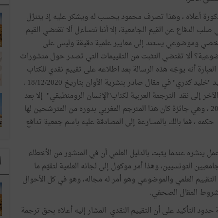
ذكورة أعلاه ، وهذا تصرف محمود يحسب له ويشكر عليه إذ يتنزّل
صلب الدفاع عن القيم الجامعية، إلا أننا نتساءل ألا تقتضي القيم
شخصي وموضوعي يستند إلى معايير علمية دقيقة وليس على
ضوعية؟ ألا تقتضي التثبت من التقييمات التي تصدر حول منشورات
لعبارة أنه يوجّه هذه الرسالة بعد اطلاعه على تقييم نقدي للكتاب
لم يحل عليه صراحة، ولكن نعرف أنه يشير إلى تقييم السيد "خليد كدري" في مقال صادر بنشرية الأوان بتاريخ 18/12/2020 ،
آخر إلى نقد الترجمة العربية لكتاب"الإنسان الرومنطيقي" إلا بعد
أن فازت هذه الترجمة يجائزة الشيخ زايد للترجمة لسنة 2019 ، وهي جائزة كان هذا المترجم المغربي بدوره من المترشحين لها
ع حكمه ، فما بالك بالمسارعة إلى المصادقة عليه باسم جمعية تدافع
مل ينشره عندما يثبت بالدليل العلمي أن في المنشور من الأخطاء
ا
جامعيين التونسيين، وهذا أمر موكول إلى لجانه العلمية لتقيّم ما
التقييم العلمي والموضوعي وهو أمر له مجاله، وهو في كل الأحوال
 شروط المقال الصحفي.
حدود التأكيد على أن التقييم النقدي المشار إليه أعلاه بحق ترجمة