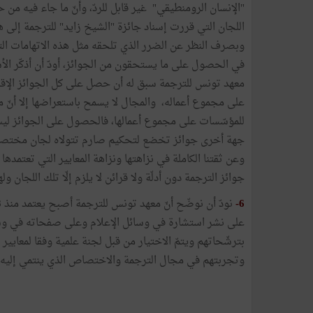
"الإنسان الرومنطيقي" غير قابل للردّ، وأنّ ما جاء فيه من
وبصرف النظر عن الضرر الذي تلحقه مثل هذه الاتهامات 
في الحصول على ما يستحقون من الجوائز، أودّ أن أذكّر الأس
معهد تونس للترجمة سبق له أن حصل على كل الجوائز الإقل
للمؤسّسات على مجموع أعمالها، فالحصول على الجوائز ليس
جهة أخرى جوائز تخضع لتحكيم صارم تتولاه لجان مختصة لا 
وعن ثقتنا الكاملة في نزاهتها ونزاهة المعايير التي تعتمدها
جوائز الترجمة دون أدلّة ولا قرائن لا يلزم إلّا تلك اللجان وله
6-
على نشر استشارة في وسائل الإعلام وعلى صفحاته في وسائ
بترشّحاتهم ويتمّ الاختيار من قبل لجنة علمية وفقا لمعاي
وتجربتهم في مجال الترجمة والاختصاص الذي ينتمي إليه ا