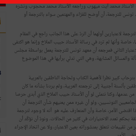
 الأستاذ محمد آيت ميهوب وراجعه الأستاذ محمد محجوب ونشره
العامّة لمعهد تونس للترجمة، أن أوضح للقرّاء والمهتمين سواء بالترجمة أو
أ
ترجمة لاعتبارين أولهما أن الردّ على هذا الجانب راجع في المقام
ها، خاصة وأنها لم ترد في رسالة الأستاذ حبيب الملاخ وإنما هو اكتفى
 الاعتبار الثاني فمرجعه أن معهد تونس للترجمة يعمل بواسطة مجلس
ألة والمسائل المشابهة، وهي التي تدلي برأيها في هذا الموضوع
 قوبل صدوره عربيا بترحاب كبير نظرا لأهمية الكتاب ولحاجة الناطقين بالعربية
ين بألسنة أجنبية إلى ترجمته العربية، ولم يردنا بشأنه ما كان
ن عدمها، وكنا نتمنّى لو أن الأستاذ حبيب الملاخ الذي أبدى حرصا
امعيين التونسيين، ولو أن غيره ممن يعنيهم شـأن الترجمة أن
ا اقتضى الأمر، خاصة وأن المتعارف عليه هو أنه لا وجود لترجمة
قة بحكم تعدد الاختيارات في كثير من الحالات. ونودّ أن نؤكّد أن
 من تقييمات تتعلق بمنشوراته بعين الاعتبار، ولا عن اتخاذ الإجراء
ا
تضى الأمر.