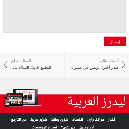
إرسال
المقال التالي
المقال السابق
صدر أخيرا: تونس في عشر ...
التطبيع جَالِبُ السلام... ...
ليدرز العربية
أخبار
مواقف وآراء
اقتصاد
شؤون وطنية
شؤون عربية
من التاريخ
أدب وفنون
من يكون؟
أصداء المؤسسات