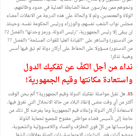
ونحوهم ممن يمارسون صفة الضابطة العدلية في حدود وظائفهم،
الولاة والمعتمدين، ولم لا والحالة على هذه الدرجة من الانفلات أعضاء
مجلس نواب الشعب نفسهم، والوزراء ورئيس الحكومة نفسه. وحينئذ
لن يبقى إلا رئيس الجمهورية، "رئيس الدولة، ورمز وحدتها" (الفصل 72
من الدستور) والساهر على "القيادة العليا للقوات المسلحة" (الفصل 77
من الدستور) مسؤولا على الحفاظ على أركان دولة لم تبق فيها أسس
وهيبة تذكر!
نداء من أجل الكفّ عن تفكيك الدول
واستعادة مكانتها وقيم الجمهورية!
15.
هل نقبل مواصلة تفكيك الدولة وقيم الجمهورية؟ ألم يحن الوقت
أكثر من أي وقت مضى لإنقاذ البلاد من حالة الانحلال التي تغرق فيها،
لاستعادة أركان الدولة وإعلاء قيم الجمهورية وما يفرضه كل ذلك من
حاجة إلى تأسيس فضاء مواطني مفتوح للجميع لحماية الدّولة
ومؤسساتها من كلّ قوى التطرّف والفساد واللامسوؤلية والشعبوية،
ووضع آليات فض النزاعات الاجتماعية، ذات الصلة بعلاقات الشغل