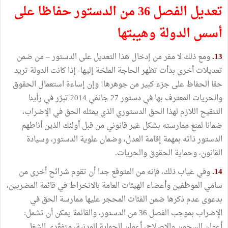
تعديل الفصل 36 من الدستور حفاظا على
أسس الدولة وهيبتها
13.
ومع ذلك لا مفر من إدخال هذا التعديل على الدستور – من ضمن
تعديلات أخرى بدأت تظهر الحاجة الملحّة إليها- إذا كانت الدولة تريد
حقا الحفاظ على جزء كبير من جوهرها! وإن إساءة استعمال الحقوق
والحريات المعترف بها في دستور 27 جانفي 2014 تبرّر في رأينا
التنقيح اللازم لهذا الحق الدستوري الذي يمثله الحق في الإضراب،
ضمانا لمنع ممارسته بشكل غير قانوني من قبل أولئك الذين أناطهم
الدستور ذاته بمهمة إقامة العدل، وضمان علوية الدستور، وسيادة
القانون، وحماية الحقوق والحريات.
14.
وفي غياب ذلك، فإنه من المتوقع جدا أن تقوم شرائح أخرى من
سامي الموظفين وأعضاء الهيئات العامة بالانخراط في قائمة المضربين،
بدعوى عدم ذكرها ضمن الفئات المحجر عليها ممارسة الحق في
الإضراب بموجب الفصل 36 من الدستور، والقائمة يمكن أن تشمل:
أعوان السجون والإصلاح، أعوان الحماية المدنية، متفقّدي الشغل