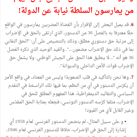
من يمارسون السلطة نيابة عن الدولة!
6.
قد يميل البعض إلى الإقرار بأن القضاة المضربين يمارسون في الواقع
حقًا معترفا به بالفصل 36 من الدستور، الذي ارتقى بالحق في الإضراب
إلى مرتبة حق دستوري مطلق، وذلك بالتنصيص على أن: "الحق النقابي
بما في ذلك حق الإضراب مضمون...". والقيد الوحيد الذي ذكره الفصل
36 هو أنه "...لا ينطبق هذا الحق على الجيش الوطني. ولا يشمل حق
الإضراب قوات الأمن الداخلي والديوانة".
7.
وها نحن بالتأكيد في قلب الصعوبة! وليس من المعتاد، في واقع الأمر
أن يكرّس الدستور في أي من النظم، بما فيها تلك الراسخة في التقدم
السياسي والتقاليد الديمقراطية، هذا المفهوم المطلق للحق في
الإضراب، مثلما كرّسه الدستور التونسي، فجعله بمثابة الحق المقدّس
وغير القابل لأي من القيود!
•
و على سبيل المثال، لم يتضمن الدستور الفرنسي لعام 1958 أي
إشارة إلى الحق في الإضراب، خلافا للدستور الفرنسي لعام 1946،