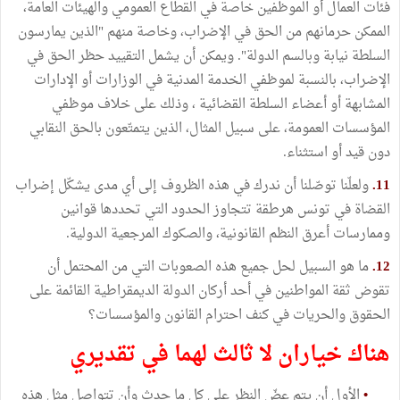
فئات العمال أو الموظفين خاصة في القطاع العمومي والهيئات العامة،
الممكن حرمانهم من الحق في الإضراب، وخاصة منهم "الذين يمارسون
السلطة نيابة وبالسم الدولة". ويمكن أن يشمل التقييد حظر الحق في
الإضراب، بالنسبة لموظفي الخدمة المدنية في الوزارات أو الإدارات
المشابهة أو أعضاء السلطة القضائية ، وذلك على خلاف موظفي
المؤسسات العمومة، على سبيل المثال، الذين يتمتّعون بالحق النقابي
دون قيد أو استثناء.
11.
ولعلّنا توصّلنا أن ندرك في هذه الظروف إلى أي مدى يشكّل إضراب
القضاة في تونس هرطقة تتجاوز الحدود التي تحددها قوانين
وممارسات أعرق النظم القانونية، والصكوك المرجعية الدولية.
12.
ما هو السبيل لحل جميع هذه الصعوبات التي من المحتمل أن
تقوض ثقة المواطنين في أحد أركان الدولة الديمقراطية القائمة على
الحقوق والحريات في كنف احترام القانون والمؤسسات؟
هناك خياران لا ثالث لهما في تقديري
•
الأول أن يتم عضّ النظر على كل ما حدث وأن تتواصل مثل هذه