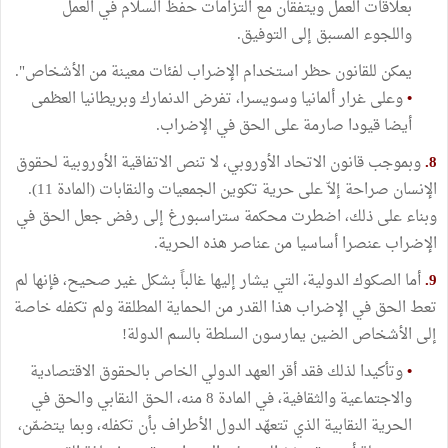
بعلاقات العمل ويتفقان مع التزامات حفظ السلام في العمل
واللجوء المسبق إلى التوفيق.
يمكن للقانون حظر استخدام الإضراب لفئات معينة من الأشخاص".
•
وعلى غرار ألمانيا وسويسرا، تفرض الدنمارك وبريطانيا العظمى
أيضا قيودا صارمة على الحق في الإضراب.
8.
وبموجب قانون الاتحاد الأوروبي، لا تنص الاتفاقية الأوروبية لحقوق
الإنسان صراحة إلاّ على حرية تكوين الجمعيات والنقابات (المادة 11).
وبناء على ذلك، اضطرت محكمة ستراسبورغ إلى رفض جعل الحق في
الإضراب عنصرا أساسيا من عناصر هذه الحرية.
9.
أما الصكوك الدولية، التي يشار إليها غالباً بشكل غير صحيح، فإنها لم
تعط الحق في الإضراب هذا القدر من الحماية المطلقة ولم تكفله خاصة
إلى الأشخاص الضين يمارسون السلطة بالسم الدولة!
•
وتأكيدا لذلك فقد أقر العهد الدولي الخاص بالحقوق الاقتصادية
والاجتماعية والثقافية، في المادة 8 منه، الحق النقابي والحق في
الحرية النقابية الذي تتعهّد الدول الأطراف بأن تكفله، وبما يتضمّن،