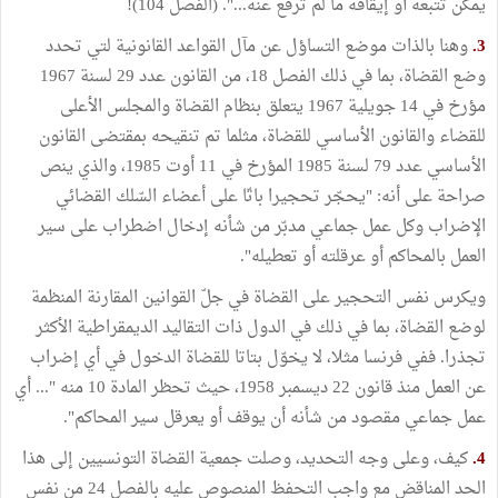
يمكن تتبعه أو إيقافه ما لم ترفع عنه...". (الفصل 104)!
3.
وهنا بالذات موضع التساؤل عن مآل القواعد القانونية لتي تحدد
وضع القضاة، بما في ذلك الفصل 18، من القانون عدد 29 لسنة 1967
مؤرخ في 14 جويلية 1967 يتعلق بنظام القضاة والمجلس الأعلى
للقضاء والقانون الأساسي للقضاة، مثلما تم تنقيحه بمقتضى القانون
الأساسي عدد 79 لسنة 1985 المؤرخ في 11 أوت 1985، والذي ينص
صراحة على أنه: "يحجّر تحجيرا باتّا على أعضاء السّلك القضائي
الإضراب وكل عمل جماعي مدبّر من شأنه إدخال اضطراب على سير
العمل بالمحاكم أو عرقلته أو تعطيله".
ويكرس نفس التحجير على القضاة في جلّ القوانين المقارنة المنظمة
لوضع القضاة، بما في ذلك في الدول ذات التقاليد الديمقراطية الأكثر
تجذرا. ففي فرنسا مثلا، لا يخوّل بتاتا للقضاة الدخول في أي إضراب
عن العمل منذ قانون 22 ديسمبر 1958، حيث تحظر المادة 10 منه "... أي
عمل جماعي مقصود من شأنه أن يوقف أو يعرقل سير المحاكم".
4.
كيف، وعلى وجه التحديد، وصلت جمعية القضاة التونسيين إلى هذا
الحد المناقض مع واجب التحفظ المنصوص عليه بالفصل 24 من نفس