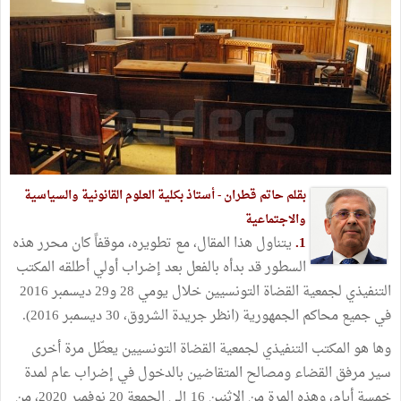
بقلم حاتم قطران - أستاذ بكلية العلوم القانونية والسياسية
والاجتماعية
1.
يتناول هذا المقال، مع تطويره، موقفاً كان محرر هذه
السطور قد بدأه بالفعل بعد إضراب أولي أطلقه المكتب
التنفيذي لجمعية القضاة التونسيين خلال يومي 28 و29 ديسمبر 2016
في جميع محاكم الجمهورية (انظر جريدة الشروق، 30 ديسمبر 2016).
وها هو المكتب التنفيذي لجمعية القضاة التونسيين يعطّل مرة أخرى
سير مرفق القضاء ومصالح المتقاضين بالدخول في إضراب عام لمدة
خمسة أيام، وهذه المرة من الاثنين 16 إلى الجمعة 20 نوفمبر 2020، من