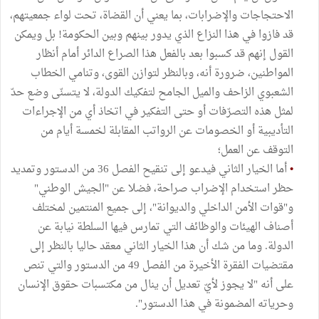
الاحتجاجات والإضرابات، بما يعني أن القضاة، تحت لواء جمعيتهم،
قد فازوا في هذا النزاع الذي يدور بينهم وبين الحكومة! بل ويمكن
القول إنهم قد كسبوا بعد بالفعل هذا الصراع الدائر أمام أنظار
المواطنين، ضرورة أنه، وبالنظر لتوازن القوى، وتنامي الخطاب
الشعبوي الزاحف والميل الجامح لتفكيك الدولة، لا يتسنّى وضع حدّ
لمثل هذه التصرّفات أو حتى التفكير في اتخاذ أي من الإجراءات
التأديبية أو الخصومات عن الرواتب المقابلة لخمسة أيام من
التوقف عن العمل؛
•
أما الخيار الثاني فيدعو إلى تنقيح الفصل 36 من الدستور وتمديد
حظر استخدام الإضراب صراحة، فضلا عن "الجيش الوطني"
و"قوات الأمن الداخلي والديوانة"، إلى جميع المنتمين لمختلف
أصناف الهيئات والوظائف التي تمارس فيها السلطة نيابة عن
الدولة. وما من شك أن هذا الخيار الثاني معقد حاليا بالنظر إلى
مقتضيات الفقرة الأخيرة من الفصل 49 من الدستور والتي تنص
على أنه "لا يجوز لأيّ تعديل أن ينال من مكتسبات حقوق الإنسان
وحرياته المضمونة في هذا الدستور".