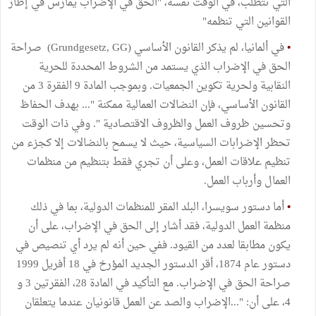
التي تتطلب، في الوقت نفسه، "الحق في الإضراب يمارس في إطار
القوانين التي تنظمه"
•
في ألمانيا، لم يذكر القانون الأساسي (Grundgesetz, GG) صراحة
الحق في الإضراب الذي يستمد من الشروط المحددة للحرية
النقابية ولحرية تكوين الجمعيات. وبموجب المادة 9 الفقرة 3 من
القانون الأساسي، فإن النضالات العمالية ممكنة "... بهدف الحفاظ
وتحسين ظروف العمل والظروف الاقتصادية ". وفي ذات الوقت
تحظر الإضرابات السياسية، حيث لا يسمح بالنضالات إلا كجزء من
تنظيم علاقات العمل، وعلى أن تجري فقط بتنظيم من منظمات
العمال وأرباب العمل.
•
أما دستور سويسرا، البلد المقر للمنظمات الدولية، بما في ذلك
منظمة العمل الدولية، فقد أشار إلى الحق في الإضراب، على أن
يكون مطابقا لعدد من القيود. ففي حين أنه لم يرد أي تنصيص في
دستور عام 1874، أقر الدستور الجديد المؤرخ في 18 أفريل 1999
صراحة الحق في الإضراب. مع التأكيد في المادة 28، الفقرتين 3 و
4، على أن: "...الإضراب والصد عن العمل قانونيان عندما يتعلقان