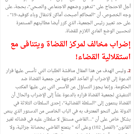
أجل الاحتجاج على "تدهور وضعهم الاجتماعي والصحي"، بحجة، على
وجه الخصوص، أن "المحاكم أصبحت أماكن لانتقال وباء كوفيد-19" ،
على حد تعبير رئيس الجمعية، الذي كرر أيضا مطالبتهم المستمرة
لتحسين الوضع المادي اللازم للقضاة.
إضراب مخالف لمركز القضاة ويتنافى مع
استقلالية القضاء!
2.
وليس الهدف من هذا المقال مناقشة الطلبات التي تأسس عليها قرار
الدعوة إلى الإضراب أو المآخذ الموجّهة من جمعية القضاة ضد
الحكومة. وإنما يجوز التساؤل عن الأسس التي بنى عليها المكتب
التنفيذي لجمعية القضاة قراره بالدعوة علناً إلى الإضراب والحال أن
القضاة ينتمون إلى "السلطة القضائية"، إحدى السلطات الثلاثة في
الدولة على النحو المعترف به في الباب الخامس من الدستور الذي ينص
بشكل خاص على أن "...القاضي مستقل لا سلطان عليه في قضائه لغير
القانون" (الفصل 102) وعلى أنه " يتمتع القاضي بحصانة جزائية، ولا