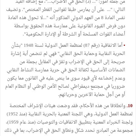
من جملة أمور: "... (د) الحق في الاضراب..."، مع إضافة القيد
التالي: "... على أن يمارس طبقا لقوانين القطر المختص". وتضيف
نفس المادة 8 من العهد الدولي المذكور أنه "...لا تحول هذه المادة
دون فرض القيود القانونية على ممارسة هذه الحقوق بواسطة
أعضاء القوات المسلحة أو الشرطة أو الإدارة الحكومية".
•
أما الاتفاقية (رقم 87) لمنظمة العمل الدولية لسنة 1948 "بشأن
الحرية النقابية وحماية الحق النقابي" فهي لم تتضمن أية إشارة
صريحة إلى الحق في الإضراب وتقرّ في المقابل بجملة من
الضمانات الأساسية لكفالة الحق في حرية ممارسة النشاط النقابي
وعدم إخضاعه لأي قيود سوى ما ينص عليه في القانون مما يكون
ضروريا في مجتمع ديمقراطي لصالح الأمن الوطني أو النظام العام
أو من أجل حماية الآخرين وحرياتهم.
10.
وانطلاقا من هذه الأحكام، فقد وضعت هيئات الإشراف المختصة
لمنظمة العمل الدولية، وهي اللجنة المعنية بالحرية النقابية (منذ 1952)
ولجنة الخبراء المعنية بتطبيق الاتفاقيات والتوصيات (منذ عام 1959)،
مجموعة من المبادئ تحدد شكل ونطاق الحق في الإضراب، بما في ذلك