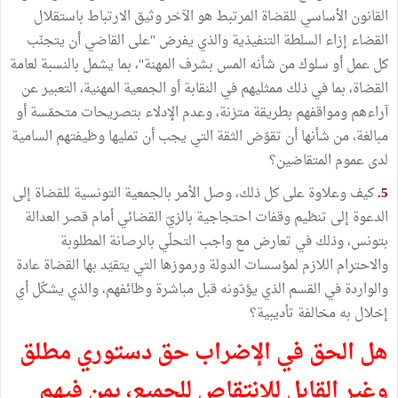
القانون الأساسي للقضاة المرتبط هو الآخر وثيق الارتباط باستقلال
القضاء إزاء السلطة التنفيذية والذي يفرض "على القاضي أن يتجنّب
كل عمل أو سلوك من شأنه المس بشرف المهنة"، بما يشمل بالنسبة لعامة
القضاة، بما في ذلك ممثليهم في النقابة أو الجمعية المهنية، التعبير عن
آراءهم ومواقفهم بطريقة متزنة، وعدم الإدلاء بتصريحات متحمّسة أو
مبالغة، من شأنها أن تقوّض الثقة التي يجب أن تمليها وظيفتهم السامية
لدى عموم المتقاضين؟
5.
كيف وعلاوة على كل ذلك، وصل الأمر بالجمعية التونسية للقضاة إلى
الدعوة إلى تنظيم وقفات احتجاجية بالزيّ القضائي أمام قصر العدالة
بتونس، وذلك في تعارض مع واجب التحلّي بالرصانة المطلوبة
والاحترام اللازم لمؤسسات الدولة ورموزها التي يتقيّد بها القضاة عادة
والواردة في القسم الذي يؤدّونه قبل مباشرة وظائفهم، والذي يشكّل أي
إخلال به مخالفة تأديبية؟
هل الحق في الإضراب حق دستوري مطلق
وغير القابل للانتقاص للجميع، بمن فيهم