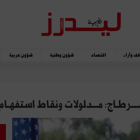
ف وآراء
اقتصاد
شؤون وطنية
شؤون عربية
ــرطـاج: مـــدلولات ونقاط استفهـام!