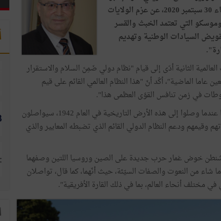
Mark Esper أن يُعلن، في الخطاب الذي ألقاه يوم الأربعاء 30 سبتمبر 2020، عن عزم الولايات
وموسكو التي تعتمد الخبث والقسر
أ
تقويض السيادات الوطنية وتهديم
رة".
العالمية الثانية أدّى إلى قيام "نظام دولي ضَمِنَ السلام والاستقرار
 عاما الماضية"، أكّد أنّ "هذا النظام العالمي القائم على قيم
وطات في زمن تنافس القوّى العظمى هذا".
وبدون أيّ تحفّظ وبكلّ وضوح أكّد أنّ الأمريكيين "كما فعلوا عندما وصلوا إلى هذه الأرض التاريخية في العام 1942، سيواصلون
هم وقيمهم ودعم النظام الدولي القائم الذي تضبطه المعايير والذي
 واشنطن خوض غمار حرب جديدة على الصين وروسيا اللتين وصفهما
ا شاء من النعوت والصفات السيّئة، حيث أنّهما، كما قال، تواصلان
ي مختلف أنحاء العالم، بما في ذلك القارة الأفريقية".
ا