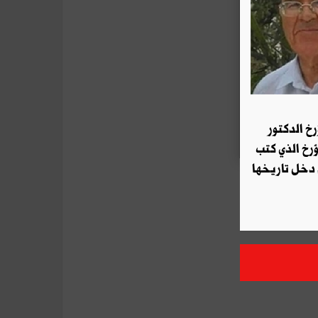
رخ الدكتور
ؤرخ الذي كتب
 دخل تاريخها