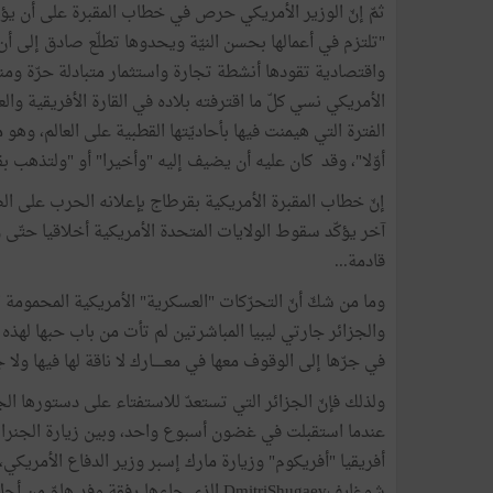
ثمّ إنّ الوزير الأمريكي حرص في خطاب المقبرة على أن يؤكّ
"تلتزم في أعمالها بحسن النيّة ويحدوها تطلّع صادق إلى أن
واقتصادية تقودها أنشطة تجارة واستثمار متبادلة حرّة وم
الأمريكي نسي كلّ ما اقترفته بلاده في القارة الأفريقية وال
الفترة التي هيمنت فيها بأحاديّتها القطبية على العالم، وهو
أوّلا"، وقد كان عليه أن يضيف إليه "وأخيرا" أو "ولتذهب بقي
إنّ خطاب المقبرة الأمريكية بقرطاج بإعلانه الحرب على الصين
آخر يؤكّد سقوط الولايات المتحدة الأمريكية أخلاقيا حتّى و
قادمة...
وما من شكّ أنّ التحرّكات "العسكرية" الأمريكية المحمومة
والجزائر جارتي ليبيا المباشرتين لم تأت من باب حبها لهذه 
في جرّها إلى الوقوف معها في معـــــارك لا ناقة لها فيها ولا 
ولذلك فإنّ الجزائر التي تستعدّ للاستفتاء على دستورها ا
أفريقيا "أفريكوم" وزيارة مارك إسبر وزير الدفاع الأمريك
شوغايفDmitriShugaev الذي جاءها رفقة وف