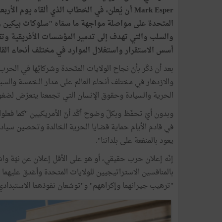
المتحدة على مواصلة مواجهة ما سمّاه "سلوكات بيكين 
والسلب والتي تهدف إلى تدمير المؤسّسات الأفريقية و
أسس الاستقرار واستغلال الموارد في مختلف أنحاء القا
بعد أن ذكّر بأنّ نجاح الولايات المتّحدة وشركائِها في الحرب 
والازدهار في مختلف أنحاء العالم على مدار الـخمسة والسبعين
الحرية والسيادة وحقوق الإنسان التي تجمعنا يتعرّض لضغ
في قادم الأيام حماية قضايا الحرية الخالدة وتحصين سيادت
يعود بالمنفعة على بلداننا".
إنّه إعلان حرب حقيقي، أو هو على الأقل إعلان عن نيّة
بالمنافسين الاستراتيجيين للولايات المتحدة وأغدق عليهما م
"ترهيب جيرانهما وإكراههم" و"توسّعان نفوذهما الاستبدادي ف