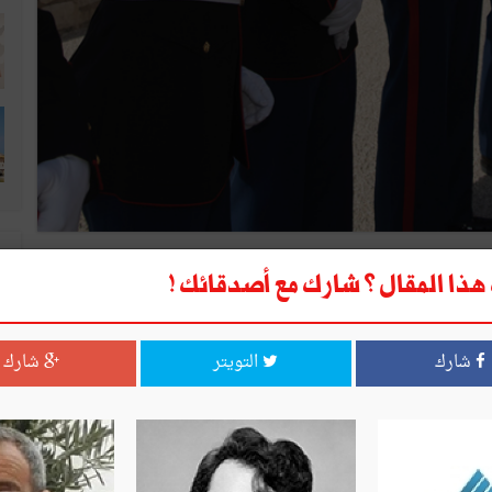
لإعلان ضدّ دولتين صديقتين لتونس، تونس التي لم تكن طرفا في
ذا المقال ؟ شارك مع أصدقائك !
رِضت عليها فرضا، وما من شكّ أنّها لن تكون طرفا في الحرب التي
 داخليا وخارجيا، ولن تكون لها مصلحة فيها ولكنّها مع ذلك قد
شارك
التويتر
شارك
الدولة في تونس مكّنا من إنجاز الكثير من عمل الولايات المتحدة في
؟
 الاتّجاه، وهي وإن لَمْ يُكْشَفْ عن مضمونها، فإنّها، على ما يبدو، وحسب