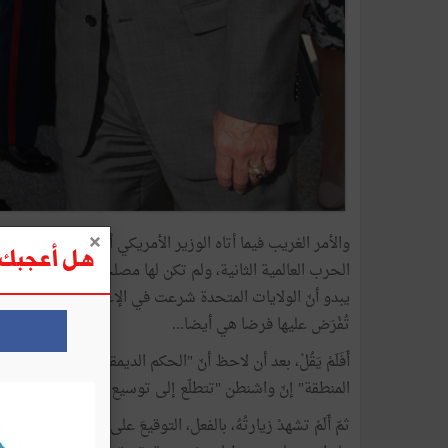
والأمر الغريب فيما أتاه الوزير الأمريكي أنّه أطلق هذا ا
هل أعجبك ه
الحرب العالمية الثانية، ولم تكن لها مصلحة فيها ولكنّها فُ
يبدو أنّ الولايات المتحدة شرعت في الإعداد والاستعداد لها
تُفْرَض عليها فرضا هي أيضا...
أَفَلَمْ يَقُلْ، بعد أن لاحظ أنّ "الحكم الديمقراطي وسيادة 
المنطقة" إنّ واشنطن "تتطلّع إلى توسيع العلاقة مع تونس"
ثمّ أَلَمْ تشهدْ زيارتُهُ، بالفعل، التوقيعَ على اتفاقية في هذا