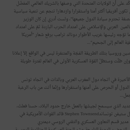
د على أنّ الولايات المتحدة التي وصفها بالشريك العالمي المفضّل
 تكون أفريقيا أكثر أمنا واستقرارا وازدهارا تنجم عن تنمية سياسية
نصفة تحترم سيادة الدول جميعها"، ولست أدري إن كان الوزير
عالمين العربي والإسلامي على امتداد الحرب الباردة ثمّ على امتداد
 ما توّجه رئيسها غريب الأطوار دونالد ترامب برفع شعار "أمريكا
ّة العالم إلى الجحيم"...
 وروسيا بتلك الطريقة الفجّة والمتنمّرة ليس في الواقع إلاّ إعلانا
إن ظلّت وستظلّ القوّة العسكرية الأولى في العالم لفترة طويلة
 الأخيرة في اتجاه دول المغرب العربي وبالذات في اتجاه تونس
الدول أو الحرص على أمنها واستقرارها وإنّما أتت من باب الرغبة
جمل...
لجديد الذي سيسمح لجيشها بالعمل خارج حدود البلاد، حسنا فعلتْ،
عندما استقبلت في غضون أسبوع واحد، وبين زيارة الجنرال ستيفن تونساندStephen Townsend قائد القوات الأمريكية في
ي، مدير قسم التعاون العسكري والتقني الروسي ديمتري
د هامّ من أجل التحضير للدورة التاسعة عشر للجنة العسكرية الجزائربة الروسية