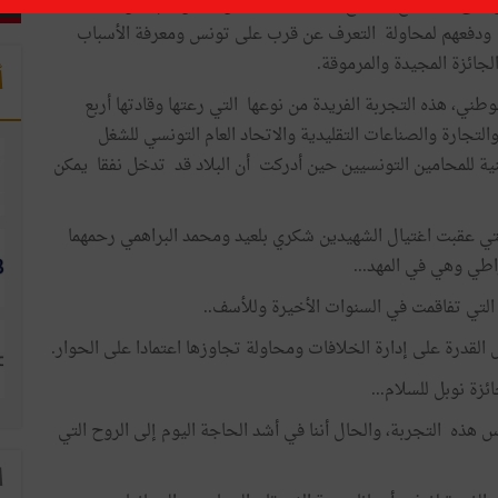
ى موعد مع التاريخ ..ومحط أنظار كل الكون .. إعلان أثار
لم ودفعهم لمحاولة التعرف عن قرب على تونس ومعرفة الأسباب
ائزة المجيدة والمرموقة.
أ
طني، هذه التجربة الفريدة من نوعها التي رعتها وقادتها أربع
لتجارة والصناعات التقليدية والاتحاد العام التونسي للشغل
نية للمحامين التونسيين حين أدركت أن البلاد قد تدخل نفقا يمكن
 الحوار الوطني الأزمة السياسية الخانقة لسنة 2013 التي عقبت اغتيال الشهيدين شكري بلعيد ومحمد البراهمي رحمهما
راطي وهي في المهد...
د التي تفاقمت في السنوات الأخيرة وللأسف..
ل القدرة على إدارة الخلافات ومحاولة تجاوزها اعتمادا على الحوار.
زة نوبل للسلام...
ذه التجربة، والحال أننا في أشد الحاجة اليوم إلى الروح التي
ا