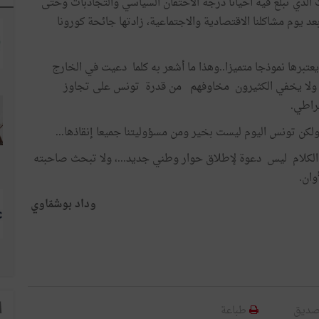
الذي تبلغ فيه أحيانا درجة الاحتقان السياسي والتجاذبات وحتى
د يوم مشاكلنا الاقتصادية والاجتماعية، زادتها جائحة كورونا
يعتبرها نموذجا متميزا..وهذا ما أشعر به كلما دعيت في الخارج
ضر ولا يخفي الكثيرون مخاوفهم من قدرة تونس على تجاوز
قراطي.
لكن تونس اليوم ليست بخير ومن مسؤوليتنا جميعا إنقاذها...
ا الكلام ليس دعوة لإطلاق حوار وطني جديد...، ولا تبحث صاحبته
وان.
وداد بوشمّاوي
ا
صديق
طباعة