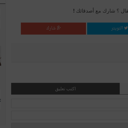
قال ؟ شارك مع أصدقائك !
التويتر
شارك
اكتب تعليق