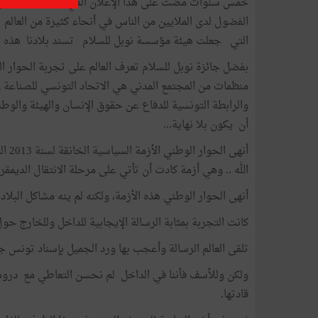
خمس سنوات مضت على هذا الإعلان الذي كانت فيه تونس عل
الفضول لدى الملايين من الناس في أنحاء كثيرة من العا
التي جعلت هيئة مؤسسة نوبل للسلام تسند بلادنا هذه الج
بفضل جائزة نوبل للسلام تعرف العالم على تجربة الحوار الو
منظمات من المجتمع المدني هي الاتحاد التونسي للصناعة وا
والرابطة التونسية للدفاع عن حقوق الإنسان والهيئة والوط
أن يكون بلا نهاية...
أنهى
الله .. وهي أزمة كادت أن تأتي على مرحلة الانتقال الديمق
أنهى الحوار الوطني هذه الأزمة، ولكنه لم ينه مشاكل البلا
كانت التجربة بمثابة الرسالة الإيجابية للداخل وللخارج حو
تلقى العالم الرسالة وأعجب بها ورد الجميل بإسناد تونس جائ
ولكن وللأسف فأننا في الداخل لم نحسن التعاطي مع دروس ه
قادتها.