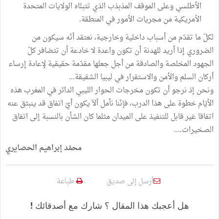
الأطلسي وعلى الموقف المذبذب الذي تتبنّاه الولايات المتحدة
الأمريكية من مجريات الأمور في المنطقة.
لكلّ ما تقدّم من أسباب داخلية وخارجية، نعتقد أنّه سيكون من
الضروري إذا أريد للهدنة أن تكون واعدة لا خادعة أن تتضافر كلّ
الجهود المخلصة والصادقة من أجل جعلها مقدّمة حقيقية لإعادة إرساء
أركان السلم والأمن والاستقرار في ليبيا الشقيقة...
ونحن إذ نرجو أن تكون مخرجات الحوار الليبي الدائر في المغرب هذه
الأيّام خطوة على هذا الدرب، فإنّنا نأمل ألاّ يكون أيّ اتفاق قد ينبثق عنه
اتفاقا غير قابل للتنفيذ على الميدان مثلما كان الشأن بالنسبة إلى اتفاق
الصخيرات....
محمّد إبراهيم الحصايري
أرسل إلى صديق
طباعة
هل أعجبك هذا المقال ؟ شارك مع أصدقائك !