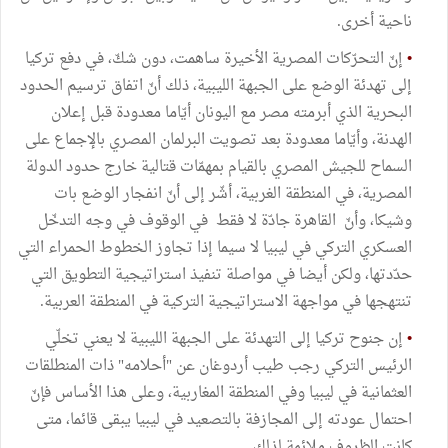
ناحية أخرى.
•
إنّ التحرّكات المصرية الأخيرة ساهمت، دون شكّ، في دفع تركيا
إلى تهدئة الوضع على الجبهة الليبية، ذلك أنّ اتفاق ترسيم الحدود
البحرية الذي أبرمته مصر مع اليونان أيّاما معدودة قبل إعلان
الهدنة، وأيّاما معدودة بعد تصويت البرلمان المصري بالإجماع على
السماح للجيش المصري بالقيام بمهمّات قتالية خارج حدود الدولة
المصرية، في المنطقة الغربية، أشّر إلى أنّ انفجار الوضع بات
وشيكا، وأنّ القاهرة جادّة لا فقط في الوقوف في وجه التدخّل
العسكري التركي في ليبيا لا سيما إذا تجاوز الخطوط الحمراء التي
حدّدتها، ولكن أيضا في مواصلة تنفيذ استراتيجية التطويق التي
تنتهجها في مواجهة الاستراتيجية التركية في المنطقة العربية.
•
إن جنوح تركيا إلى التهدئة على الجبهة الليبية لا يعني تخلّي
الرئيس التركي رجب طيب أردوغان عن "أحلامه" ذات المنطلقات
العثمانية في ليبيا وفي المنطقة المغاربية، وعلى هذا الأساس فإنّ
احتمال عودته إلى المجازفة بالتصعيد في ليبيا يبقى قائما، متى
كانت الظروف ملائمة لذلك...