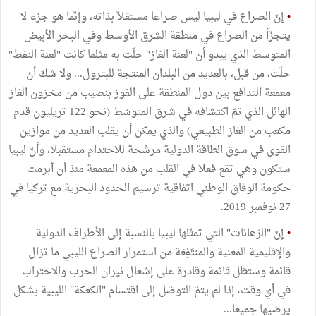
•
إنّ الصراع في ليبيا ليس صراعا مستقلاّ بذاته، وإنّما هو جزء لا
يتجزّأ من الصراع في منطقة الشرق الأوسط وفي البحر الأبيض
المتوسط الذي يبدو أن "لعنة الغاز" حلّت به مثلما كانت "لعنة النفط"
حلّت، من قبل، بالعديد من البلدان المنتجة للبترول... ولا شكّ أنّ
معمعة التدافع بين دول المنطقة على الفوز بنصيب من مخزون الغاز
الهائل الذي تمّ اكتشافه في شرق المتوسّط (نحو 122 تريليون قدم
مكعب من الغاز الطبيعي) والذي يمكن أن يقلب العديد من موازين
القوى في سوق الطاقة الدولية مرشّحة للاحتدام مستقبلا، وأنّ ليبيا
ستكون وهي تقع فعلا في القلب من هذه المعمعة منذ أن أبرمت
حكومة الوفاق الوطني اتفاقية ترسيم الحدود البحرية مع تركيا في
27 نوفمبر 2019.
•
إنّ "الرّهانات" التي تمثّلها ليبيا بالنسبة إلى الأطراف الدولية
والإقليمية المعنية والمنتَفِعَة من استمرار الصراع الليبي ما تزال
قائمة وستظل قائمة وقادرة على إشعال نيران الحرب والاحتراب
في أيّ وقت، إذا لم يتمّ التوصّل إلى اقتسام "الكعكة" الليبية بشكل
يرضيها جميعا...