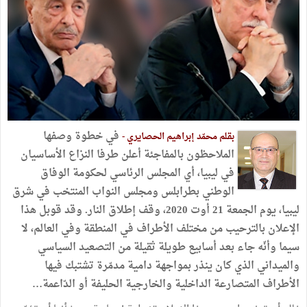
في خطوة وصفها
بقلم محمّد إبراهيم الحصايري -
الملاحظون بالمفاجئة أعلن طرفا النزاع الأساسيان
في ليبيا، أي المجلس الرئاسي لحكومة الوفاق
الوطني بطرابلس ومجلس النواب المنتخب في شرق
ليبيا، يوم الجمعة 21 أوت 2020، وقف إطلاق النار. وقد قوبل هذا
الإعلان بالترحيب من مختلف الأطراف في المنطقة وفي العالم، لا
سيما وأنّه جاء بعد أسابيع طويلة ثقيلة من التصعيد السياسي
والميداني الذي كان ينذر بمواجهة دامية مدمّرة تشتبك فيها
الأطراف المتصارعة الداخلية والخارجية الحليفة أو الدّاعمة…