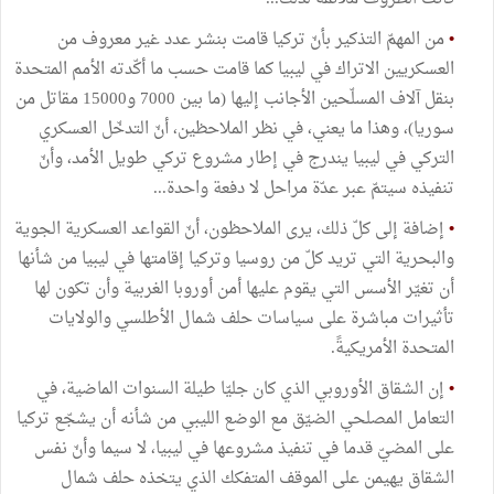
•
من المهمّ التذكير بأنّ تركيا قامت بنشر عدد غير معروف من
العسكريين الاتراك في ليبيا كما قامت حسب ما أكّدته الأمم المتحدة
بنقل آلاف المسلّحين الأجانب إليها (ما بين 7000 و15000 مقاتل من
سوريا)، وهذا ما يعني، في نظر الملاحظين، أنّ التدخّل العسكري
التركي في ليبيا يندرج في إطار مشروع تركي طويل الأمد، وأنّ
تنفيذه سيتمّ عبر عدّة مراحل لا دفعة واحدة...
•
إضافة إلى كلّ ذلك، يرى الملاحظون، أنّ القواعد العسكرية الجوية
والبحرية التي تريد كلّ من روسيا وتركيا إقامتها في ليبيا من شأنها
أن تغيّر الأسس التي يقوم عليها أمن أوروبا الغربية وأن تكون لها
تأثيرات مباشرة على سياسات حلف شمال الأطلسي والولايات
المتحدة الأمريكيةً.
•
إن الشقاق الأوروبي الذي كان جليّا طيلة السنوات الماضية، في
التعامل المصلحي الضيّق مع الوضع الليبي من شأنه أن يشجّع تركيا
على المضيّ قدما في تنفيذ مشروعها في ليبيا، لا سيما وأنّ نفس
الشقاق يهيمن على الموقف المتفكك الذي يتخذه حلف شمال