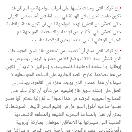
•
إنّ تركيا التي وجدت نفسها على أبواب مواجهة مع اليونان قد
تكون دفعت نحو إعلان الهدنة في ليبيا لغايتين أساسيتين، الأولى
حتّى تتمكّن من التفرّغ لهذه المواجهة التي لن تكون هيّنة، والثانية
حتى تتمكن، في الأثناء، من الإعداد والاستعداد للمواجهة مع
الجيش الوطني الليبي عندما يحين الوقت المناسب.
•
إنّ تركيا التي سبق أن أقصيت من "منتدى غاز شرق المتوسط"،
الذي تشكّل سنة 2019، وضمّ كلاّ من مصر و اليونان، وقبرص، و
إيطاليا، و السلطة الوطنية الفلسطينية، و إسرائيل لا تريد أن تكون،
من هنا فصاعدا، خارج اللعبة الجارية على الساحة المتوسطيّة لا
سيما وأنّ هذا المنتدى الذي يوجد مقرّه في القاهرة، يهدف إلى
العمل على إنشاء سوق غاز إقليمية، من شأنها أن تؤثر سلبا على
المصالح الحيوية التركية في هذا المجال... ثمّ إنّها بحكم أنّها تعتبر
نفسها صاحبة أطول السواحل في إقليم البحر الأبيض المتوسّط، لا
يمكن أن تقبل بالمساحة البحرية الضيّقة والمنطقة الاقتصادية
الضئيلة التي سيتركها لها الاتفاقان الموقّعان، بمباركة أوروبية
وأمريكية، بين مصر واليونان من ناحية، وبين قبرص وإسرائيل من