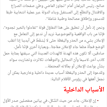
صالح، رئيس البرلمان أمام "تجاوز الماضي وطيّ صفحات الصراع
والاقتتال والتطلّع إلى المستقبل وبناء الدولة عبر عملية انتخابية طبقا
للدستور وإطلاق مصالحة وطنية شاملة".
ونحن إذ نأمل أن تنطبق على هذا التفاؤل قولة "تفاءلوا بالخير تجدوه"،
فإنّنا من باب الواقعية والموضوعية نريد أن ندعو إلى التعامل مع
الإعلان بشيء من الحذر واليقظة حتّى لا يُسْقَطَ في أيدينا إذا انقلب
الوضع فجأة مثلما جاء الإعلان مفاجئا...وبعبارة أخرى فإنّنا نأمل،
صادقين، ألا تكون هذه الهدنة كالهدنات العديدة التي سبقتها بمثابة حمل
كاذب آخر، لاسيما وأنّ التحاليل والتوقّعات تكاثرت وتضاربت سواء
بشأن بواعث الإعلان أو بمآلاته المحتملة...
وللدعوة إلى الحذر واليقظة أسباب عديدة داخلية وخارجية يمكن أن
نجمل أهمّها في رؤوس الأقلام التالية:
الأسباب الداخلية
•
إنّ الإعلان، جاء، من حيث الشّكل، في بيانين منفصلين صدر الأوّل