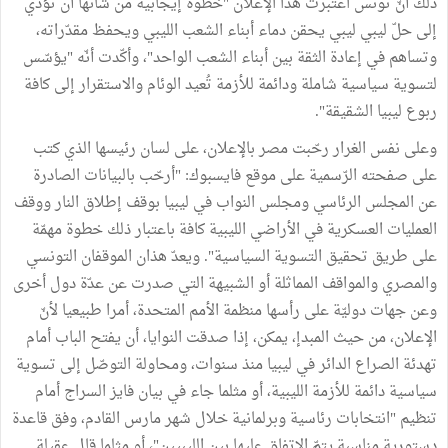
ذلك أنّ تونس اعتبرت هذا الإعلان "خطوة إيجابية من شأنها أن تؤدّي
إلى حلّ ليبي ليبي يحقن دماء أبناء الشعب الليبي ويحفظ مقدّراته،
وتساهم في إعادة الثقة بين أبناء الشعب الواحد"، وأكّدت أنّه "يؤسّس
لتسوية سياسية شاملة ودائمة للأزمة تُعيد الوئام والاستقرار إلى كافة
ربوع ليبيا الشقيقة".
وعلى نفس الغرار رحّبت مصر بالإعلان، على لسان رئيسها الذي كتب
على صفحته الرّسمية على موقع فايسبوك: "أرحّب بالبيانات الصادرة
عن المجلس الرئاسي ومجلس النواب في ليبيا بوقف إطلاق النار ووقف
العمليات العسكرية في الأراضي الليبية كافة باعتبار ذلك خطوة مهمّة
على طريق تحقيق التسوية السياسية". ويعدّ هذان الموقفان التونسي
والمصري والمواقف المماثلة أو الشبيهة التي صدرت عن عدّة دول أخرى
وعن جهات دوليّة على رأسها منظمة الأمم المتحدة، أمرا طبيعيا لأنّ
الإعلان، من حيث المبدإ، يمكن، إذا صدقت النوايا، أن يفتح الباب أمام
تهدئة الصراع الدائر في ليبيا منذ سنوات، ومحاولة التوصّل إلى تسوية
سياسية دائمة للأزمة الليبية، أو مثلما جاء في بيان فايز السراج أمام
تنظيم "انتخابات رئاسية وبرلمانية خلال شهر مارس القادم، وفق قاعدة
دستورية مناسبة يتمّ الاتفاق عليها بين الليبيين"، أو مثلما قال عقيلة