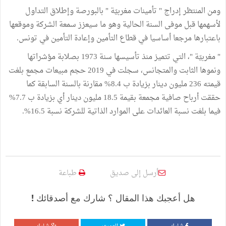
ومن المنتظر إدراج " تأمينات مغربيّة " بالبورصة وإطلاق التداول
لأسهمها قبل موفى السنة الحالية وهو ما سيعزز سمعة الشركة وموقعها
باعتبارها مرجعا أساسيا في قطاع التأمين وإعادة التأمين في تونس.
" مغربيّة "، التي تتميز منذ تأسيسها سنة 1973 بصلابة مؤشراتها
ونموها الثابت والمتجانس، سجلت في 2019 حجم مبيعات مجمع بلغت
قيمته 236 مليون دينار بزيادة ب 8.4% مقارنة بالسنة السابقة كما
حققت أرباح صافية مجمعة بقيمة 18.5 مليون دينار أي بزيادة ب 7.7%
فيما بلغت نسبة العائدات على الموارد الذاتية للشركة نسبة 16.5%.
أرسل إلى صديق
طباعة
هل أعجبك هذا المقال ؟ شارك مع أصدقائك !