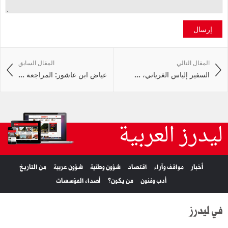
إرسال
المقال التالي
المقال السابق
السفير إلياس الغرياني، ...
عياض ابن عاشور: المراجعة ...
ليدرز العربية
أخبار
مواقف وآراء
اقتصاد
شؤون وطنية
شؤون عربية
من التاريخ
أدب وفنون
من يكون؟
أصداء المؤسسات
في ليدرز