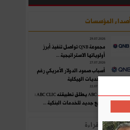
صداء المؤسسات
29.07.2026
مجموعة QNB تواصل تنفيذ أبرز
أولوياتها الاستراتيجية ...
27.07.2026
أسباب صمود الدولار الأمريكي رغم
التحديات الهيكلية
22.07.2026
بنك ABC يطلق تطبيقته ABC CLIC :
مرجع جديد للخدمات البنكية ...
لأخبار الأكثر قراءة