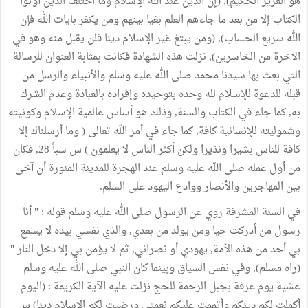
هو العزيز الحكيم), (إن الدين عند الله الإسلام وما اختلف الذين أوتوا
الكتاب إلا من بعد ما جاءهم العلم بغيا بينهم ومن يكفر بآيات الله فإن
الله سريع الحساب), (ومن يبتغ غير الإسلام دينا فلن يقبل منه وهو في
الآخرة من الخاسرين), نزلت هذه الشهادة فكانت بمثابة العنوان للرسالة
التي بعث بها سيدنا محمد صلى الله عليه وسلم والأنبياء والرسل من
قبله للدعوة للإسلام لله وحده بتوحيده وإفراده بالعبادة وعدم الشرك
به, كما جاء في الكتاب والسنة, وذلك هو أساس عالمية الإسلام وكونيته
وشموليته للإنسانية كافة, كما جاء في أمر الله تعالى ( وما أرسلناك إلا
كافة للناس بشيرا ونذيرا ولكن أكثر الناس لا يعلمون ) س سبأ 28, فكان
من أول عمله صلى الله عليه وسلم عند الهجرة للمدينة المنورة أن آخى
بين المهاجرين والأنصار ووادع اليهود على السلم.
في السنة المشرفة روي عن الرسول صلى الله عليه وسلم قوله : " أنا
رسول من أدركت حيا ومن يولد من بعدي, والذي نفسي بيده لا يسمع
بي أحد من هذه الأمة, يهودي أو نصراني, ثم لا يؤمن بي إلا دخل النار "
(راه مسلم), وفي نفس السياق وبينما كان النبي صلى الله عليه وسلم
عشية يوم عرفة بجبل الرحمة للحج نزلت عليه الآية الكريمة : (اليوم
أكملت لكم دينكم وأتممت عليكم نعمتي ورضيت لكم الإسلام دينا) س