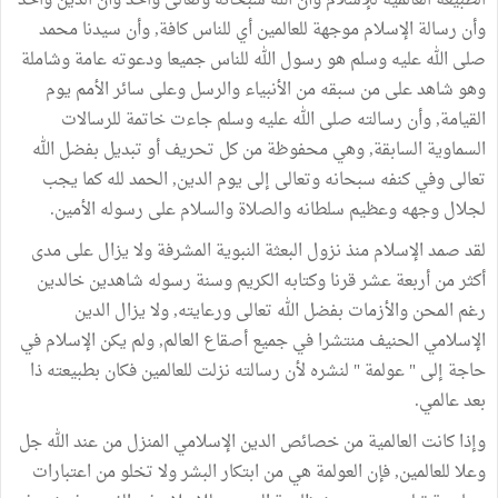
الطبيعة العالمية للإسلام وأن الله سبحانه وتعالى واحد وأن الدين واحد
وأن رسالة الإسلام موجهة للعالمين أي للناس كافة, وأن سيدنا محمد
صلى الله عليه وسلم هو رسول الله للناس جميعا ودعوته عامة وشاملة
وهو شاهد على من سبقه من الأنبياء والرسل وعلى سائر الأمم يوم
القيامة, وأن رسالته صلى الله عليه وسلم جاءت خاتمة للرسالات
السماوية السابقة, وهي محفوظة من كل تحريف أو تبديل بفضل الله
تعالى وفي كنفه سبحانه وتعالى إلى يوم الدين, الحمد لله كما يجب
لجلال وجهه وعظيم سلطانه والصلاة والسلام على رسوله الأمين.
لقد صمد الإسلام منذ نزول البعثة النبوية المشرفة ولا يزال على مدى
أكثر من أربعة عشر قرنا وكتابه الكريم وسنة رسوله شاهدين خالدين
رغم المحن والأزمات بفضل الله تعالى ورعايته, ولا يزال الدين
الإسلامي الحنيف منتشرا في جميع أصقاع العالم, ولم يكن الإسلام في
حاجة إلى " عولمة " لنشره لأن رسالته نزلت للعالمين فكان بطبيعته ذا
بعد عالمي.
وإذا كانت العالمية من خصائص الدين الإسلامي المنزل من عند الله جل
وعلا للعالمين, فإن العولمة هي من ابتكار البشر ولا تخلو من اعتبارات