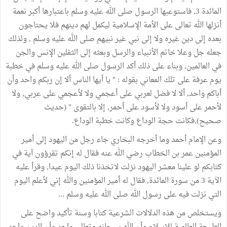
المائدة 3, فاستوعبها الرسول صلى الله عليه وسلم باعتبارها أكبر نعمة
أنزلها الله تعالى على الأمة الإسلامية ليكمل لهم دينهم فلا يحتاجون
بعده إلى دين غيره ولا إلى نبي غير نبيهم صلى الله عليه وسلم , ولذلك
جعله جل وعلا خاتم الأنبياء والرسل وبعثه إلى الثقلين الإنس والجن
في العالمين, وبناء على ذلك أكد الرسول صلى الله عليه وسلم في خطبة
يوم عرفة على تلك المعاني بقوله : " يا أيها الناس ألا إن ربكم واحد وأن
أباكم واحد, ألا لا فضل لعربي على أعجمي ولا لأعجمي على عربي, ولا
لأحمر على أسود ولا لأسود على أحمر, إلا بالتقوى " (حديث
صحيح),فكانت حجة الوداع وكانت خطبة الوداع.
وعن الإمام أحمد وما أخرجه البخاري جاء رجل من اليهود إلى أمير
المؤمنين عمر بن الخطاب رضي الله عنه فقال له إنكم تقرؤون آية في
كتابكم لو علينا معشر اليهود نزلت لاتخذنا ذلك اليوم عيدا, وقرأ عليه
الآية 3 من سورة المائدة, فقال له أمير المؤمنين والله إني لأعلم اليوم
التي نزلت فيه على رسول الله صلى الله عليه وسلم ...
ويستخلص من هذه الدلالات الشرعية كتابا وسنة تأكيد واضح على