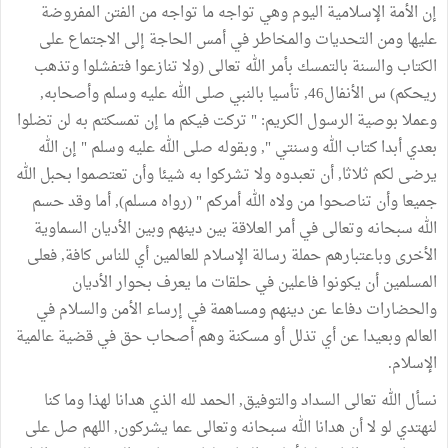
إن الأمة الإسلامية اليوم وهي تواجه ما تواجه من الفتن المفروضة
عليها ومن التحديات والمخاطر في أمس الحاجة إلى الاجتماع على
الكتاب والسنة بالتمسك بأمر الله تعالى (ولا تنازعوا فتفشلوا وتذهب
ريحكم) س الأنفال46, تأسيا بالنبي صلى الله عليه وسلم وأصحابه,
وعملا بوصية الرسول الكريم: " تركت فيكم ما إن تمسكتم به لن تضلوا
بعدي أبدا كتاب الله وسنتي ", وبقوله صلى الله عليه وسلم " إن الله
يرضى لكم ثلاثا, أن تعبدوه ولا تشركوا به شيئا وأن تعتصموا بحبل الله
جميعا وأن تناصحوا من ولاه الله أمركم " (رواه مسلم), أما وقد حسم
الله سبحانه وتعالى في أمر العلاقة بين دينهم وبين الأديان السماوية
الأخرى وباعتبارهم حملة رسالة الإسلام للعالمين أي للناس كافة, فعلى
المسلمين أن يكونوا فاعلين في حلقات ما يعرف بحوار الأديان
والحضارات دفاعا عن دينهم ومساهمة في إرساء الأمن والسلام في
العالم وبعيدا عن أي تذلل أو مسكنة وهم أصحاب حق في قضية عالمية
الإسلام.
نسأل الله تعالى السداد والتوفيق, الحمد لله الذي هدانا لهذا وما كنا
لنهتدي لو لا أن هدانا الله سبحانه وتعالى عما يشركون, اللهم صل على