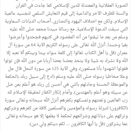
الصورة العقلانية والمعتدلة للدين الإسلامي كما جاءت في القرآن
والسنة للطرف الآخر والداعية إلى قيم التعايش السلمي لتجسيد عالمية
الإسلام, ولكن مع اختلاف اليهود والنصارى, أصحاب الديانات السماوية
التي سبقت الدعوة الإسلامية, مع رسالة سيدنا محمد صلى الله عليه
وسلم من بعد ما تيقنوا من أنه المقصود في كتبهم فجحدوا وأعرضوا
بغيا وحسدا, أنزل الله تعالى على رسوله الكريم الآية 64 من سورة آل
عمران (قل يا أهل الكتاب تعالوا إلى كلمة سواء بيننا وبينكم ألا نعبد إلا
الله ولا نشرك به شيئا ولا يتخذ بعضنا بعضا أربابا من دون الله فإن تولوا
فقولوا اشهدوا بأنا مسلمون), وفي الآية 125 من سورة النحل قال جل
وعلا مخاطبا رسوله صلى الله عليه وسلم (ادع إلى سبيل ربك بالحكمة
والموعظة الحسنة وجادلهم بالتي هي أحسن إن ربك هو أعلم بمن ضل
عن سبيله وهو أعلم بالمهتدين), وأمام إنكار الكفار لحقيقة الإسلام لله
رب العالمين وتعنتهم وتمسكهم بكفرهم أنزل الله سبحانه وتعالى سورة
(الكافرون) لتبرئة رسوله والمؤمنين والمسلمين كافة من كفرهم وشركهم
وتركهم على دياناتهم وشرائعهم لحكمة لا يعلمها إلا هو سبحانه وتعالى
عما يشركون (قل يا أيها الكافرون ... لكم دينكم ولي دين).