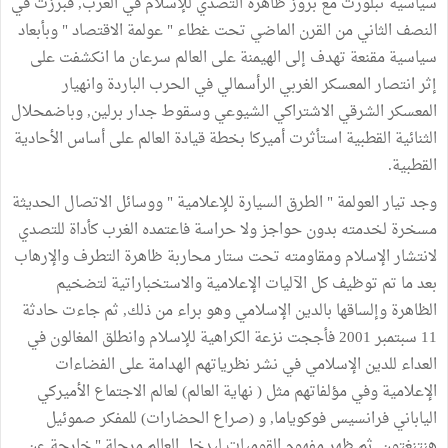
سياسية تبلورت مع بروز ظاهرة التصدي للإسلام في الغرب, فبرزت في
النصف الثاني من القرن الماضي تحت غطاء " عولمة الاقتصاد " وبأبعاد
سياسية مقنعة تهدف إلى الهيمنة على العالم سرعان ما انكشفت على
إثر انتصار المعسكر الغربي الرأسمالي في الحرب الباردة وانهيار
المعسكر الشرقي الاشتراكي الشيوعي وسقوط جدار برلين, وباضمحلال
الثنائية القطبية استأثرت أميركا بخطة قيادة العالم على أساس الأحادية
القطبية.
وجد تيار العولمة " الطرق السيارة للإعلامية " ووسائل الاتصال الحديثة
مسخرة لخدمته بدون حواجز ولا حراسة فاعتمده الغرب كأداة للتصدي
لانتشار الإسلام ومقاومته تحت ستار محاربة ظاهرة التطرف والإرهاب
بعد ما تم توظيف كل الآليات الإعلامية والاستخباراتية لتضخيم
الظاهرة وإلساقها بالدين الإسلامي وهو براء من ذلك, ثم جاءت حادثة
11 سبتمبر 2001 فأججت نزعة الكراهية للإسلام وانطلق المغالون في
العداء للدين الإسلامي في نشر نظرياتهم الهدامة على الفضاءات
الإعلامية وفي مؤلفاتهم مثل ( نهاية العالم) لعالم الاجتماع الأميركي
الياباني فرانسيس فوكوياما, و (صراع الحضارات) للمفكر صموئيل
هنتنغتون, ثم ظهر مفهوم القوميات ليدخل العالم مرحلة " خارجة عن