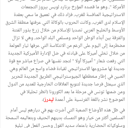
الأمركة ", وهو ما قصده المؤرخ برنارد لويس ببروز التجمعات
الاستراتيجية المنافسة للغرب, فزاد ذلك في تعميق ما سمي بعقدة
الإسلام لدى الغرب, وكانت الحروب بالوكالة التي عرفتها منطقة الشرق
الأوسط والخليج العربي تصديا للإسلام من خلال زرع بذور الفتنة
والفرقة بين أبناء الوطن الواحد ومسلمي البلد الواحد, وهي لا تزال
مضطرمة إلى اليوم على الرغم من الانتكاسة التي عرفها تيار العولمة
من خلال تخلي أميركا على قيادته في ضل الإدارة الأميركية الجديدة
التي رفعت شعار " أميركا أولا " لتجد نفسها في صراع مباشر مع قوة
جديدة لها مشروعها الاستراتيجي لقيادة فضاء واسع من العالم وهي
الصين في إطار مخططها الجيوستراتيجي الطريق الجديدة للحرير
الذي سيمثل فرصا جديدة لتنويع العلاقات الخارجية للعديد من الدول
ومن ضمنها تونس في مرحلة ما بعد الكورونا (انظر تحليلا في
الموضوع نشر باللغة الفرنسية على أعمدة
ليدرز
).
في ظل هذه الأوضاع الصعبة التي أضرت بهم في ديارهم ليس أمام
المسلمين أكثر من خيار وهو التمسك بدينهم الحنيف وبتعاليمه السمحة
وسلوكياته الحضارية باعتماد سديد القول وحسن الفعل في تبليغ