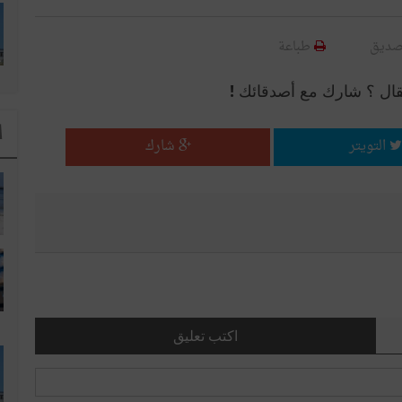
صديق
طباعة
قال ؟ شارك مع أصدقائك !
ا
التويتر
شارك
اكتب تعليق