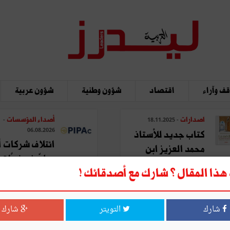
ف وآراء
اقتصاد
شؤون وطنية
شؤون عربية
اصدارات
أصداء المؤسسات
-
- 18.11.2025
06.08.2026
كتاب جديد للأستاذ
ائتلاف شركات أ
محمد العزيز ابن
يطوّر نموذجًا تحو
عاشور: "المدينة في ...
ذا المقال ؟ شارك مع أصدقائك !
لتصنيع ...
شارك
التويتر
شارك