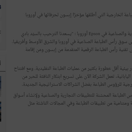
عة الخارجية التي أطلقها مؤخرًا إبسون لحرفائها في أوروبا
وقال السيّد دنكان فيرجسون، نائب الرئيس للمبيعات التجارية والصناعية في Epson أوروبا : "يسعدنا الترحيب بالسيّد بادي
لى سوق رأس الطباعة الصناعية في أوروبا والشرق الأوسط وأفريقيا.
 تقنية رأس الطباعة الرقمية المتقدمة من إبسون ومن إقامة
ا
ر بيئية أقل خطورة بكثير من عمليات الطباعة التقليدية. ومع افتتاح
ابانية، تعمل الشركة الآن على تسريع ابتكار النافثة للحبر من
ارجية للرؤوس الطباعة بفضل الشراكات الاستراتيجية الجديدة.
بسون الاستثمار في تقنيةPrecision Core لرؤوس الطباعة المحسّنة للتطبيقات التجارية والصناعية ولإنشاء أسواق
ومتنامية من تطبيقات الطباعة وفي المجالات الناشئة مثل