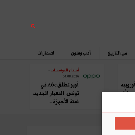
من التاريخ
أدب وفنون
اصدارات
أصداء المؤسسات
-
04.08.2026
وروبية
أوبو تطلق A6c في
يليًا
تونس: المعيار الجديد
لفئة الأجهزة ...