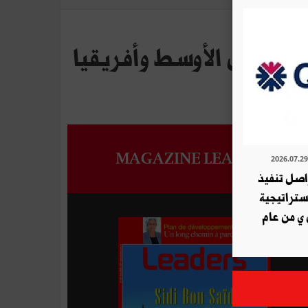
با والشرق الأوسط وأفريقيا
MAGAZINE LEADERS
ة QNB تواصل تنفيذ
استراتيجية
 ي من عام