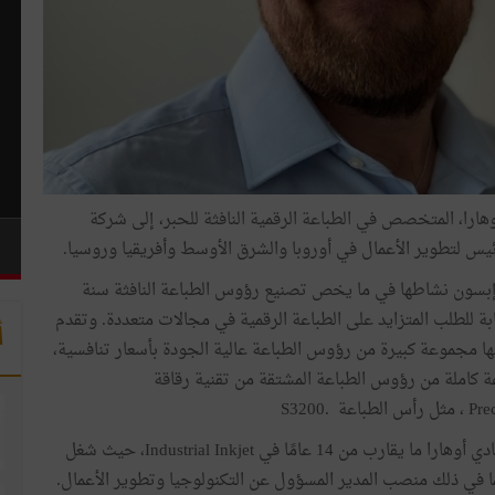
هارا، المتخصص في الطباعة الرقمية النافثة للحبر، إلى شركة
س لتطوير الأعمال في أوروبا والشرق الأوسط وأفريقيا وروسيا.
بسون نشاطها في ما يخص تصنيع رؤوس الطباعة النافثة سنة
تجابة للطلب المتزايد على الطباعة الرقمية في مجالات متعددة. وتقدم
أ
ها مجموعة كبيرة من رؤوس الطباعة عالية الجودة بأسعار تنافسية،
 كاملة من رؤوس الطباعة المشتقة من تقنية رقاقة
وقد أمضى السيد بادي أوهارا ما يقارب من 14 عامًا في Industrial Inkjet، حيث شغل
 في ذلك منصب المدير المسؤول عن التكنولوجيا وتطوير الأعمال.