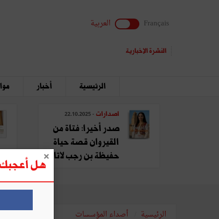
Français
العربية
النشرة الإخبارية
الرئيسية
أخبار
مواق
اصدارات
- 22.10.2025
صدر أخيرا: فتاة من
القيروان قصة حياة
حفيظة بن رجب لاتا
هل أعجبك ه
الرئيسية
أصداء المؤسسات