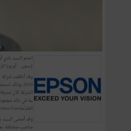
انضم السيد بادي أو
إبسون أوروبا كرئي
وقد أطلقت شركة إ
2019، وذلك اس
الشركة الآن لحرفائ
بما في ذلك مجموعة
الطباعةPrecision Core ، مثل رأس الطباعة .S3200
مناصب مختلفة، بما