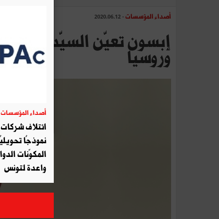
أصداء المؤسسات
- 2020.06.12
إبسون تعيّن السيّد بادي أو
وروسيا
أصداء المؤسسات
06
ائتلاف شركات أ
نموذجًا تحويليً
المكوّنات الدوا
واعدة لتونس