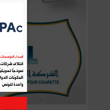
أصداء المؤسسات
06
ائتلاف شركات أ
نموذجًا تحويليً
المكوّنات الدوا
واعدة لتونس