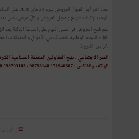
حدّد ٱخر أجل لق
الوحيد لإثبات تاريخ وصول العروض و كلّ عرض يصل بعد ٱ
يتم فتح العروض في نفس اليوم على الساعة الثالثة بعد ال
القارة لللجنة الوطنية للتصرف في الأموال و الممتلكات المع
لكراس الشروط.
المقر الاجتماعي : نهج المقاولين المنطقة الصناعية الشرقية 2 تو
الهاتف والفاكس : 71940607 / 98793140 / 98793103 / 98793110
.
أرسل إلى 