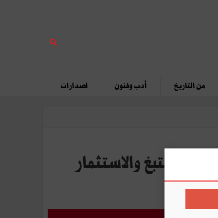
من التاريخ
أدب وفنون
اصدارات
سجائر SMOKFIL - الشركة التونسية للتبغ والاستثمار