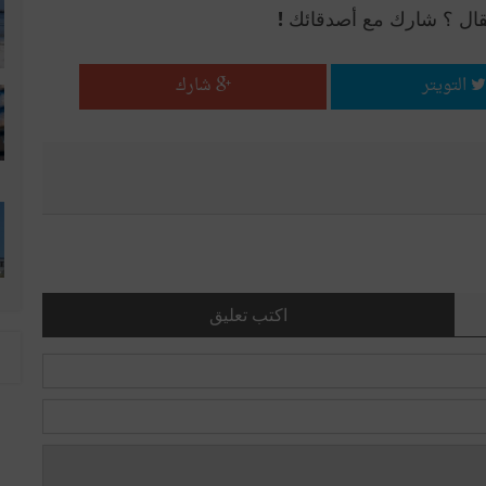
قال ؟ شارك مع أصدقائك !
التويتر
شارك
اكتب تعليق