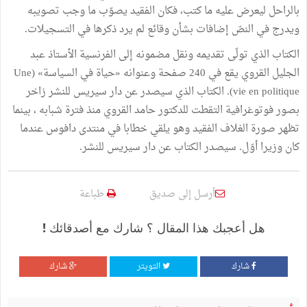
بالراحل ليعرض عليه ما كتب، فكان الفقيد يصوّب ما وجب تصويبه
ويدرج في النصّ إضافات بشأن وقائع لم يرد ذكرها في التسجيلات.
الكتاب الذي تولّى تقديمه ونقل مضمونه إلى الفرنسية الأستاذ عبد
الجليل القروي يقع في 240 صفحة وعنوانه «حياة في السياسة» (Une
vie en politique). الكتاب الذي سيصدر عن دار سيريس للنشر زاخر
بصور فوتوغرافية التقطت للدكتور حامد القروي منذ فترة شبابه ، بينما
تظهر صورة الغلاف الفقيد وهو يلقي خطابا في منتدى دافوس عندما
كان وزيرا أوّل. سيصدر الكتاب عن دار سيريس للنشر.
أرسل إلى صديق
طباعة
هل أعجبك هذا المقال ؟ شارك مع أصدقائك !
شارك
التويتر
شارك