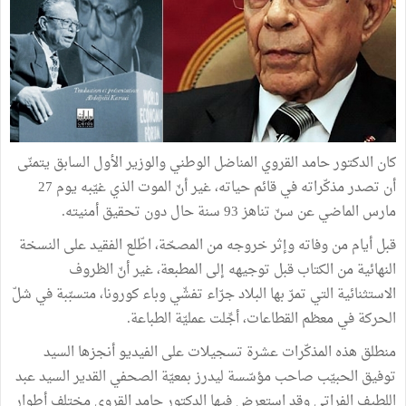
كان الدكتور حامد القروي المناضل الوطني والوزير الأول السابق يتمنّى
أن تصدر مذكّراته في قائم حياته، غير أنّ الموت الذي غيّبه يوم 27
مارس الماضي عن سنّ تناهز 93 سنة حال دون تحقيق أمنيته.
قبل أيام من وفاته وإثر خروجه من المصحّة، اطّلع الفقيد على النسخة
النهائية من الكتاب قبل توجيهه إلى المطبعة، غير أنّ الظروف
الاستثنائية التي تمرّ بها البلاد جرّاء تفشّي وباء كورونا، متسبّبة في شلّ
الحركة في معظم القطاعات، أجِّلت عمليّة الطباعة.
منطلق هذه المذكّرات عشرة تسجيلات على الفيديو أنجزها السيد
توفيق الحبيّب صاحب مؤسّسة ليدرز بمعيّة الصحفي القدير السيد عبد
اللطيف الفراتي وقد استعرض فيها الدكتور حامد القروي مختلف أطوار