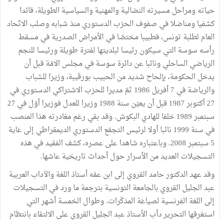
حياته ومراحل مسيرته النضالية والمهنية والسياسية الطويلة، قائدا
كشفيا ومناضلا في صفوف الحزب الدستوري منذ شبابه وصلب الاتّحاد
العام لطلبة تونس، فطبيبا مختصّا في الأمراض الصدرية في مسقط
رأسه سوسة التي سيكون رئيسا لبلديتها لفترة طويلة ورئيسا للنجم
الرياضي الساحلي ونائبا عن دائرة سوسة في مجلس الامّة قبل أن
يدخل الحكومة، بإلحاح شديد من الحبيب بورڤيبة، وزيرا للشباب
والرياضة في 7 أفريل 1986 ثمّ مديرا للحزب الاشتراكي الدستوري في
27 أكتوبر 1987 قبل أن يعيّن سنة 1988 وزيرا للعدل فوزيرا أوّل في 27
سبتمبر 1989 خلفا للهادي البكوش. وقد بقي رغم مغادرته هذا المنصب
في سنة 1999 نائبا أولا لرئيس التجمّع الدستوري الديمقراطي إلى غاية
5 سبتمبر 2008. وباعتباره شاهدا على عصره، كشف الفقيد في هذه
التسجيلات العديد من الأسرار حول أحداث تاريخية عاشها.
وقد عهد الدكتور حامد القروي إلى ابن عمّه أستاذ اللغة والآداب العربية
عبد الجليل القروي بالجامعة التونسية بترجمة ما ورد في التسجيلات
إلى اللغة الفرنسية لصياغة المذكّرات. وطوال الخمسة أشهر التي
استغرقها التحرير دأب الأستاذ عبد الجليل القروي على الالتقاء بانتظام