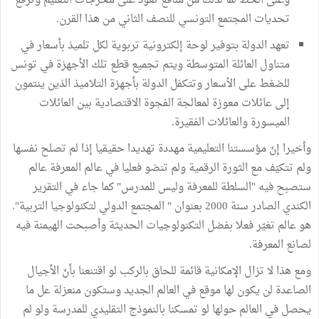
وعلى الخط لما لذلك من منافع تعود على مخرجات التعليم وترفع
تحديات المجتمع التونسي للنصف الثاني من هذا القرن.
تعهد الدولة بتوفير لوحة إلكترونية تربوية لكل تلميذ بأسعار في
متناول العائلة المتوسطة ويتم تجميع قطع تلك الأجهزة في تونس
للضغط على الأسعار وتتكفل الدولة بأجهزة التلاميذ الذين ينتمون
إلى عائلات معوزة لمعالجة الفجوة الاقتصادية بين العائلات
الميسورة والعائلات الفقيرة.
وأخيرا إنّ مؤسستنا التعليمية مهددة تهديدا حقيقيا إذا لم تصلح نفسها
ولم تتكيّف مع الثورة الرقمية ولم تنضو فعليا في عالم المعرفة عالم
ستصبح فيه "السلطة للمعرفة وليس للمدرس" كما جاء في التقرير
الكندي الصادر سنة 2000 بعنوان " المجتمع الدولي لتكنولوجيا التربية".
هو عالم تغيّر فعلا بفضل التكنولوجيات الحديثة وأصبحت الهيمنة فيه
لصانع المعرفة.
ومع هذا لا تزال الإمكانية قائمة للحاق بالركب لو اقتنعنا بأنّ الأجيال
الصاعدة لن يكون لها موقع في العالم الجديد وستكون منعزلة عل ما
يحصل في العالم حولها لو تمسكنا بالنموذج التقليدي للمدرسة ولو لم