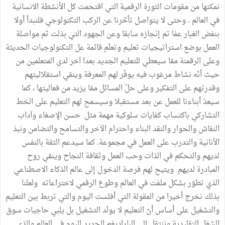
نمكنها من مقومات الثورة الرقمية التي اقتحمت كل الأنشطة الانسانية
في العالم . وحتى لا يتواصل تأخّرنا عن الركب التكنولوجي فلنبدأ أولا
بنفض الغبار عمٰا تم إنجازه سابقا وعن الجهود التي بذلت ثم مواصلة
العمل بوضع استراتيجيات تعليم وتعلَم قائمة عل التكنولوجيات الحديثة
وعلى الرقمنة ممّا سيعطي للتعليم الجديد بعدا آخر لدى المتعلمين من
حيث أنّه نشاط مرغوب فيه يوفّر لهم المعرفة وينمّي استقلاليتهم
وقدرتهم على التفكير وعلى حلّ المسائل ممّا يزيد من فعاليتها ، كما
سيعدّ أبناءنا للعمل عن بعد مستقبلا وسيسمح لهم التعليم على الخط
التشاركي باكتساب كفايات سلوكية مهمة مثل حسن الإصغاء وآداب
النقاش والحوار والنقد البناء واحترام الآخر والتسامح والتضامن ونبذ
الأنانية والتدرب على العمل في مجموعة. كما سيدعم الثقة بالنفس
لديهم والتحكم في الذات وحب العمل وثقافة النجاح وينمّي روح
المبادرة لديهم ويتيح لهم فرصة الدخول إلى عالم الذكاء الاصطناعي
الذي تطوّر بشكل ملفت في العالم وطوع الرقمي لاختراعاته ولعلنا
بذلك نخرج أخيرا من المقولة التي أفلست اليوم والتي تربط بين التعليم
والتشغيل على أساس أنّ التعليم لا يولَد التشغيل بل يلبي حاجيات سوق
الشغل التقليدية وننتقل إلى الباراديغم الجديد اليوم في العالم والذي