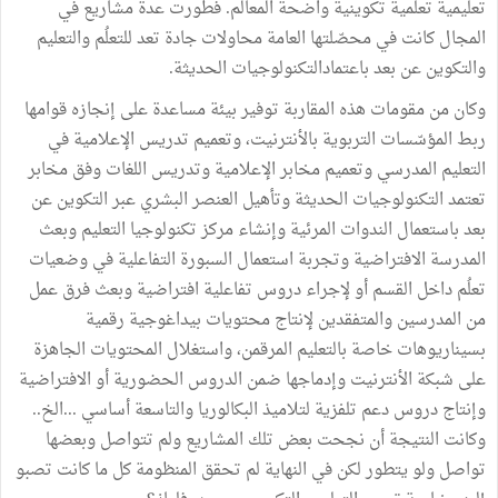
تعليمية تعلُمية تكوينية واضحة المعالم. فطورت عدة مشاريع في
المجال كانت في محصّلتها العامة محاولات جادة تعد للتعلُم والتعليم
والتكوين عن بعد باعتمادالتكنولوجيات الحديثة.
وكان من مقومات هذه المقاربة توفير بيئة مساعدة على إنجازه قوامها
ربط المؤسّسات التربوية بالأنترنيت، وتعميم تدريس الإعلامية في
التعليم المدرسي وتعميم مخابر الإعلامية وتدريس اللغات وفق مخابر
تعتمد التكنولوجيات الحديثة وتأهيل العنصر البشري عبر التكوين عن
بعد باستعمال الندوات المرئية وإنشاء مركز تكنولوجيا التعليم وبعث
المدرسة الافتراضية وتجربة استعمال السبورة التفاعلية في وضعيات
تعلُم داخل القسم أو لإجراء دروس تفاعلية افتراضية وبعث فرق عمل
من المدرسين والمتفقدين لإنتاج محتويات بيداغوجية رقمية
بسيناريوهات خاصة بالتعليم المرقمن، واستغلال المحتويات الجاهزة
على شبكة الأنترنيت وإدماجها ضمن الدروس الحضورية أو الافتراضية
وإنتاج دروس دعم تلفزية لتلاميذ البكالوريا والتاسعة أساسي ...الخ..
وكانت النتيجة أن نجحت بعض تلك المشاريع ولم تتواصل وبعضها
تواصل ولو يتطور لكن في النهاية لم تحقق المنظومة كل ما كانت تصبو