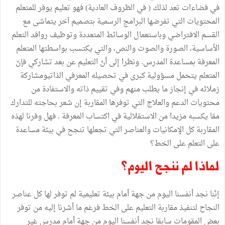
في فضاءات تعد لذلك ( في الظروف العادية) فهو تعليم يوفر للمتعلم
المحتويات التي تفرضها البرامج الرسمية بتصميم آخر يتماشى مع
القسم الافتراضي وباستعمال الوسائط المتعددة وتوظيف روافد التعلم
الأساسية، الصورة والصوت والنص، والتي يكتسب بواسطتها المتعلم
المعرفة بمساعدة المدرس. ونظرا إلى أنّ التعليم عن بعد تشاركي فإنّ
المتعلم يتحمل مسؤولية كبرى في تحصيله المعرفي الذاتيومشاركة
زملائه في إنجاز ما يطلب منهم وفي تقييم ذاته والاستفادة من
محتويات الدعم والعلاج التي توفرها المقاربة إن شعر بحاجته للتدارك
ممّا يكسبه مزيدا من الاستقلالية في اكتساب المعرفة . فهل وفرنا لهذه
المقاربة كل الإمكانيات والعناصر التي تجعلها تنجح في بيئة مساعدة
على التعلم على الخط؟
لماذا لم ننجح اليوم؟
إنّنا نجد أنفسنا اليوم من جهة أمام بيئة تعليمية لم توفر لها كل عناصر
النجاح لتنفيذ مقاربة التعليم على الخط فرغم ما أشرنا إليه من توفر
بعض المقومات سابقا نجد أنفسنا اليوم من جهة أمام مدرس غير