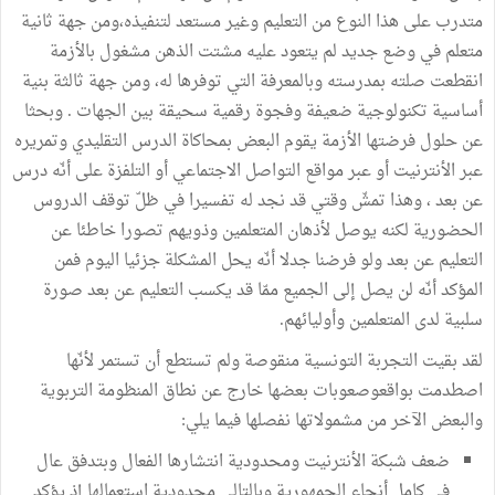
متدرب على هذا النوع من التعليم وغير مستعد لتنفيذه،ومن جهة ثانية
متعلم في وضع جديد لم يتعود عليه مشتت الذهن مشغول بالأزمة
انقطعت صلته بمدرسته وبالمعرفة التي توفرها له، ومن جهة ثالثة بنية
أساسية تكنولوجية ضعيفة وفجوة رقمية سحيقة بين الجهات . وبحثا
عن حلول فرضتها الأزمة يقوم البعض بمحاكاة الدرس التقليدي وتمريره
عبر الأنترنيت أو عبر مواقع التواصل الاجتماعي أو التلفزة على أنّه درس
عن بعد ، وهذا تمشّ وقتي قد نجد له تفسيرا في ظلّ توقف الدروس
الحضورية لكنه يوصل لأذهان المتعلمين وذويهم تصورا خاطئا عن
التعليم عن بعد ولو فرضنا جدلا أنّه يحل المشكلة جزئيا اليوم فمن
المؤكد أنّه لن يصل إلى الجميع ممّا قد يكسب التعليم عن بعد صورة
سلبية لدى المتعلمين وأوليائهم.
لقد بقيت التجربة التونسية منقوصة ولم تستطع أن تستمر لأنّها
اصطدمت بواقعوصعوبات بعضها خارج عن نطاق المنظومة التربوية
والبعض الآخر من مشمولاتها نفصلها فيما يلي:
ضعف شبكة الأنترنيت ومحدودية انتشارها الفعال وبتدفق عال
في كامل أنحاء الجمهورية وبالتالي محدودية استعمالها إذ يؤكد