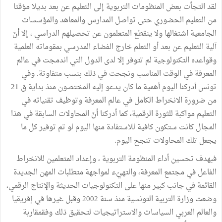
لقد التجأت بعض المنظومات التربوية إلى التعليم عن بعد بديلا مؤقتا
من التعليم الحضوري حتى تواصل المدارس والمعاهد والمؤسسات
الجامعية اشتغالها ولا ينقطع المتعلمون عن تحصيلهم الدراسي ، إلا أنّ
آلية التعليم عن بعد أو التعلم خارج الفضاء المدرسي بمقوماته العلمية
وقواعده التكنولوجية لم تتوفر إلا لدى الدول التي اندمجت في عالم
المعرفة في الوقت المناسب ونجحت في ذلك بنسب متفاوتة. وفي
تونس أدركنا اليوم أهمية ما كان يدعو إليه المختصون منذ بداية ق 21
من ضرورة الانخراط الكامل في عالم المعرفة وتوظيف تقنياته في
التعليم مواكبة للثورة الرقمية، كما أدركنا أنّ المحاولات السابقة في هذا
المجال كانت ستكون كافية للاستفادة منها اليوم لو تم توفير كل ما
يجعل تلك المحاولات تنجح اليوم.
فبهدف تحسين أداء المنظومة التربوية ، وإعداد المتعلمين للانخراط
الفاعل في مجتمع المعرفة، والتهيّء لمواجهة متطلبات المهن الجديدة
القائمة في جانب كبير منها على التكنولوجيات الحديثة والإنتاج الرقمي،
وضعت وزارة التربية التونسية منذ سنة 2002 وقبل غيرها في إفريقيا
والعالم العربي السياسات والاستراتيجيات لتحقيق ذلك وفقمقاربة