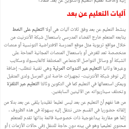
إليه وخاصة تعميم التعليم والتكوين عن بعد. فلماذ؟
آليات التعليم عن بعد
ينشط التعليم عن بعد وفق ثلاث آليات هي أولا
التعليم على الخط
يتابعه المتعلم خارج الفضاء المدرسي باستعمال شبكة الأنترنيت من
خلال مواقع تربوية مثل موقع المدرسة الافتراضية التونسية أو منصات
متخصصة تعد للغرض أو باستعمال المنصات المجانية المتاحة على
الشبكة أو وسائل التواصل الاجتماعي المختلفة كالفايسبوك وسكايب
وغيرها وثانيا
التعليم عبر الندوات المرئية
وهي تقنية تتطلب- إضافة
إلى توفر شبكة الأنترنيت- تجهيزات خاصة لدى المرسل ولدى المتقبل
ويمكن استعمالها في التعليم كما في التكوين وثالثا
التعليم عبر التلفزة
وتختلف سيناريواته عن الآليتين السابقتين.
من هنا نفهم أنّ التعليم عن بعد ليس تعليما تقليديا يلقى عن بعد بدلا من
إلقائه حضوريا في القسم حتى ننتقل إليه بسهولة في هذه الظروف ،
إنّما هو مقاربة بيداغوجية ذات خصوصية قائمة بذاتها تقدم للمتعلم
محتوى تعليميا وهو في بيته دون حاجة للتنقل (في حالات الأزمات ) أو