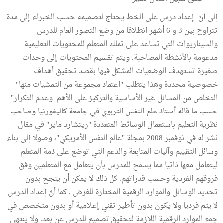
إلى أنّ إعداد درس على الخط يحتاج لتصميمه حسب الخبراء إلى مدة
تتراوح بين 3 و 6 أشهر انطلاقا من وضع التصور العام للدرس
والسيناريوات التي تساعد على تملك المتعلم للمحتويات التعليمية
مدعومة بالأنشطة المصاحبة. ويتم تقسيم المحتويات إلى وحدات
صغيرة تستهدف الوضعيات المشكل فيها بقصد تحقيق أهداف
خصوصية محددة وهذا يتطلب "اعتماد مجموعة من التمشيات منها"
التخلص من المسائل غير الأساسية والتركيز على الأهم وعدم التكرار"
حسب ما قاله أستاذ علم النفس التربوي في جامعة كاليفورنيا وصاحب
نظرية التعليم باستعمال الوسائط المتعددة "ريتشارد ماير" في مقال
نشر له في نوفمبر 2008 بمجلة "عالم النفس الأمريكي"، وصولا إلى بناء
وسائل التقييم وآليات المتابعة والدعم التي توضع على ذمة المتعلم
ليتعامل معها ذاتيا مما يسمح للمدرس بأن يتعامل مع المتعلمين وفق
فروقهم الفردية وحسب قدراتهم. كل ذلك لا يمكن أن ينجح بدون
تحديد الوسائل والموارد الرقمية المختارة للغرض . كما أنّ إعداد الدرس
لا يتم فرديا ولا يكون بدون تأطير تقني إعلامية أو بدون متخصص في
جمع الموارد الرقمية اللازمة لتحقيق تصميم للدرس عن بعد. ولا ينتهي