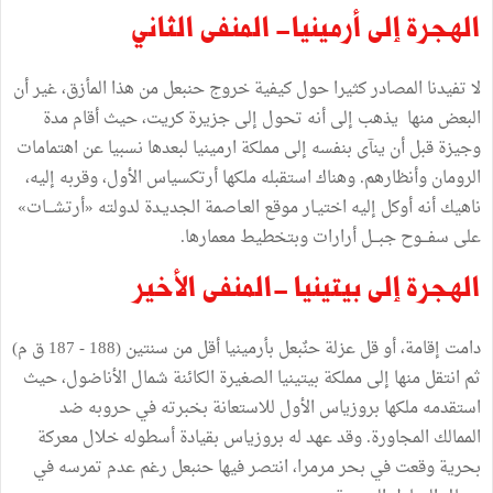
الهجرة إلى أرمينيا- المنفى الثاني
لا تفيدنا المصادر كثيرا حول كيفية خروج حنبعل من هذا المأزق، غير أن
البعض منها يذهب إلى أنه تحول إلى جزيرة كريت، حيث أقام مدة
وجيزة قبل أن ينآى بنفسه إلى مملكة ارمينيا لبعدها نسبيا عن اهتمامات
الرومان وأنظارهم. وهناك استقبله ملكها أرتكسياس الأول، وقربه إليه،
ناهيك أنه أوكل إليه اختيـار موقع العـاصمة الجديـدة لدولته «أرتشـــات»
على سفـــوح جبـــل أرارات وبتخطيط معمارها.
الهجرة إلى بيتينيا -المنفى الأخير
دامت إقامة، أو قل عزلة حنٌبعل بأرمينيا أقل من سنتين (188 - 187 ق م)
ثم انتقل منها إلى مملكة بيتينيا الصغيرة الكائنة شمال الأناضول، حيث
استقدمه ملكها بروزياس الأول للاستعانة بخبرته في حروبه ضد
الممالك المجاورة. وقد عهد له بروزياس بقيادة أسطوله خلال معركة
بحرية وقعت في بحر مرمرا، انتصر فيها حنبعل رغم عدم تمرسه في