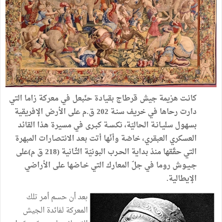
كانـت هزيمة جيش قرطاج بقيادة حنّبعل في معركة زاما التي
دارت رحاها في خريف سنـة 202 ق.م على الأرض الإفريقية
بسهول سليـانـة الحاليّة، نكـسـة كبـرى في مسيرة هذا القائد
العسكري العبقري، خاصّة وأنّها أتت بعد الانتصارات المبهرة
التي حقّقها منذ بداية الحـرب البونيّة الثّـانية (218 ق م)على
جـيـوش روما في جلّ المعارك التي خـاضها على الأراضي
الإيطالية.
بعد أن حسم أمر تلك
المعركة لفائدة الجيش