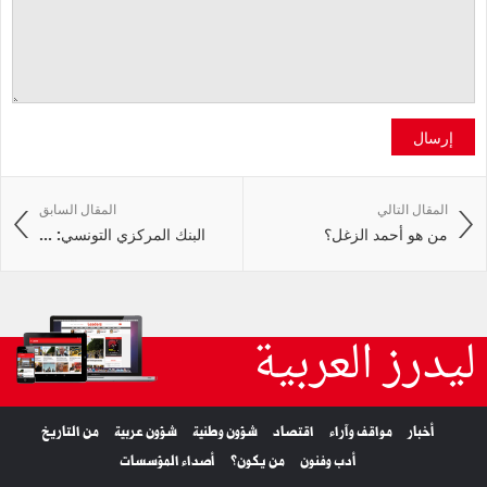
إرسال
المقال التالي
المقال السابق
من هو أحمد الزغل؟
البنك المركزي التونسي: ...
ليدرز العربية
أخبار
مواقف وآراء
اقتصاد
شؤون وطنية
شؤون عربية
من التاريخ
أدب وفنون
من يكون؟
أصداء المؤسسات