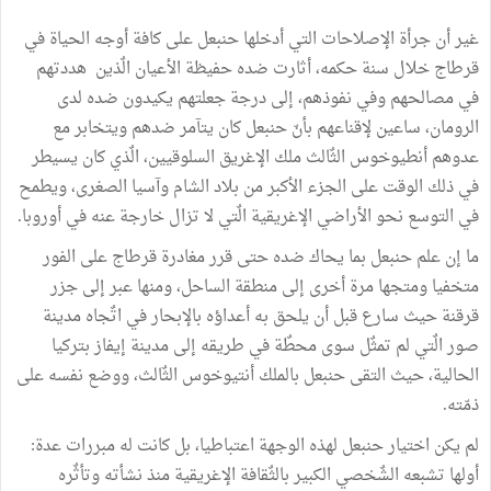
غير أن جرأة الإصلاحات التي أدخلها حنبعل على كافة أوجه الحياة في
قرطاج خلال سنة حكمه، أثارت ضده حفيظة الأعيان الٌذين هددتهم
في مصالحهم وفي نفوذهم، إلى درجة جعلتهم يكيدون ضده لدى
الرومان، ساعين لإقناعهم بأنّ حنبعل كان يتآمر ضدهم ويتخابر مع
عدوهم أنطيوخوس الثٌالث ملك الإغريق السلوقيين، الٌذي كان يسيطر
في ذلك الوقت على الجزء الأكبر من بلاد الشام وآسيا الصغرى، ويطمح
في التوسع نحو الأراضي الإغريقية الٌتي لا تزال خارجة عنه في أوروبا.
ما إن علم حنبعل بما يحاك ضده حتى قرر مغادرة قرطاج على الفور
متخفيا ومتجها مرة أخرى إلى منطقة الساحل، ومنها عبر إلى جزر
قرقنة حيث سارع قبل أن يلحق به أعداؤه بالإبحار في اتٌجاه مدينة
صور الٌتي لم تمثٌل سوى محطٌة في طريقه إلى مدينة إيفاز بتركيا
الحالية، حيث التقى حنبعل بالملك أنتيوخوس الثٌالث، ووضع نفسه على
ذمّته.
لم يكن اختيار حنبعل لهذه الوجهة اعتباطيا، بل كانت له مبررات عدة:
أولها تشبعه الشٌخصي الكبير بالثٌقافة الإغريقية منذ نشأته وتأثٌره