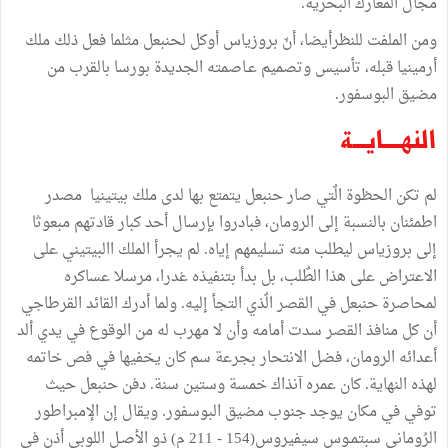
مجال المعارك البحرية.
ومن الملفت للنظرأيضا، أنّ بروزياس أوكل لحنبعل مثلما فعل ذلك ملك
أرمينيا قبله، تأسيس وتصميم عـاصمته الجديدة بورسا بالقرب من
مضيق البوسفور.
النهــــايـــة
لم تكن الحظوة الٌتي صار حنبعل يتمتع بها لدى ملك بيتينيا مصدر
اطمئنان بالنسبة إلى الرومان، فبادروا بإرسال أحد كبار قادتهم مبعوثا
إلى بروزياس ليطلب منه تسليمهم إياه. لم يجرأ الملك االبيتيني على
الاعتراض على هذا الطٌلب، بل بدأ بتنفيذه غدرا، مرسلا عساكره
لمحاصرة حنبعل في القصر الٌذي التجأ إليه. ولما أدرك القائد القرطاجي
أن كل منافذ القصر سدت أمامه وأن لا مهرب له من الوقوع في يدي ألد
أعدائه الرومان، فضل الانتحار بجرعة سم كان يخفيها في فص خاتمه
لهذه النهاية. كان عمره آنذاك خمسة وستين سنة. دفن حنبعل حيث
توفي في مكان يوجد جنوب مضيق البوسفور. ويقال إن الإمبراطور
الرُوماني سبتمـوس سيفيروس(154 - 211 م) ذو الأصـل اللوبي أذن في