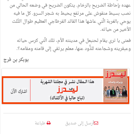
عهده بإحاطة الضريح بالرخام. يتكون الضريح في وضعه الحالي من
نصب بسيط منقوش على مرتفع يحيط به شجر السرو. كل ما فيه
يوحي بالغربة الٌتي عاشها هذا القائد القرطاجي العظيم طوال الثٌلث
الأخير من حياته.
فمتى يا ترى يقام لحنبعل في مدينته الأم، تلك الٌتي كرس حياته
وعبقريته وشجاعته للذٌّود عنها، معلم يرتقي إلى قامته ومقامه؟.
بوبكر بن فرج
أرسل إلى صديق
طباعة