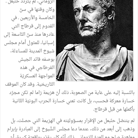
الرّوماني، لم يتردّد حنّبعل ـ
وكان وقتها في سنّ
الخامسة والأربعين ـ في
القدوم إلى قرطاج التي
غادرها منذ سنّ التّاسعة إلى
إسبانيا، للمثول أمام مجلس
شيوخ المدينة للمساءلة،
بوصفه قائد الجيش
القرطاجي في هذه
المواجهة العسكريّة
التّاريخية. وقد كان الموقف
بالنّسبة إليه على غاية من الصعوبة، ذلك أنّ هزيمة زاما لم تكن مجرّد
خسارة معركة فحسب، بل كانت تعني خسارة الحرب البونيّة الثّانية
بأكملها من قبل قرطاج.
لم يتنصّل حنّبعل من الإقرار بمسؤوليّته في الهزيمة التي حصلت، بل
وذهب إلى أبعد من ذلك، عندما دعا مجلس الشّيوخ إلى المبادرة بإبرام
معاهدة صلح مع العدوّ الرّوماني. ذلك أنّه كان يقدّر بواقعيّة كبيرة، أنّ