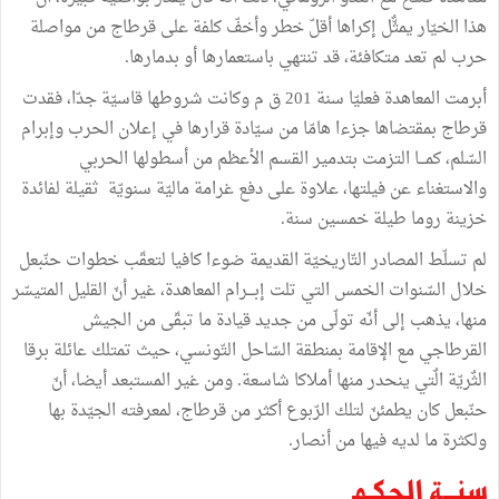
هذا الخيّار يمثٌّل إكراها أقلّ خطر وأخفّ كلفة على قرطاج من مواصلة
حرب لم تعد متكافئة، قد تنتهي باستعمارها أو بدمارها.
أبرمت المعاهدة فعليّا سنة 201 ق م وكانت شروطها قاسيّة جدّا، فقدت
قرطاج بمقتضاها جزءا هامّا من سيّادة قرارها في إعلان الحرب وإبرام
السّلم، كمـــا التزمت بتدمير القسم الأعظم من أسطولها الحربي
والاستغناء عن فيلتها، علاوة على دفع غرامة ماليّة سنويّة ثقيلة لفائدة
خزينة روما طيلة خمسين سنة.
لم تسلّط المصادر التّاريخيّة القديمة ضوءا كافيا لتعقّب خطوات حنّبعل
خلال السّنوات الخمس التي تلت إبـــرام المعاهدة، غير أنّ القليل المتيسّر
منها، يذهب إلى أنّه تولّى من جديد قيادة ما تبقّى من الجيش
القرطاجي مع الإقامة بمنطقة السّاحل التّونسي، حيث تمتلك عائلة برقا
الثٌريّة الٌتي ينحدر منها أملاكا شاسعة. ومن غير المستبعد أيضا، أنّ
حنّبعل كان يطمئنّ لتلك الرّبوع أكثر من قرطاج، لمعرفته الجيّدة بها
ولكثرة ما لديه فيها من أنصار.
سنـــة الحكـم