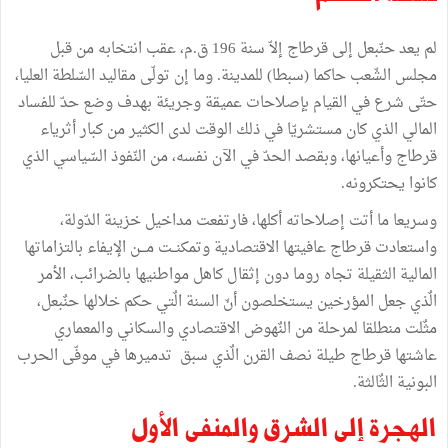
لم يعد حنّبعل إلى قرطاج إلاّ سنة 196 ق.م، عقب انتخابه من قبل
مجلس الشّعب حاكما (سبطا) للمدينة. وما إن تولّى مقاليد السّلطة العليا،
حتّى شرع في القيام بإصلاحات عميقة وجريئة بهدف وضع حدّ للفساد
المالي الذي كان مستشريّا في ذلك الوقت لدى الكثير من كبار أثرياء
قرطاج وأعيانها، وبقصد الحدّ في الآن نفسه، من النّفوذ السّياسي الذي
كانوا يحتكرونه.
وسريعا ما أتت إصلاحاته أكلها، فارتفعت مداخيل خزينة الدّولة،
واستعادت قرطاج عافيتها الاقتصادية وتمكنــت مـــن الإيفاء بالتزاماتها
المالية الثقيلة تجاه روما دون إثقال كاهل مواطنيها بالضرائب، الأمر
الٌذي جعل المؤرخين يستخلصون أنّ السنة الٌتي حكم خلالها حنٌبعل،
مثٌلت منطلقا لمرحلة من النٌهوض الاقتصادي والسكاني والمعماري
عاشتها قرطاج طيلة نصف القرن الٌذي سبق تدميرها في موفّى الحرب
البونية الثٌالثة.
الهجرة إلى الشرق والمنفى الأول