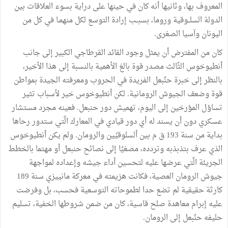
المعروف بها، وثانيها أنه كان في حينها على دراية بسوء العلاقات بين
الدولة السلــوقية وروما، بسبــب إرادة التوسع لكل منهمـا في كل من
اليونان وآسيا الصغرى.
كان من المفترض أن يمثل وجود القائد القرطاجي الكبير إلى جانب
أنطيوخوس الثٌالث مصدر قوة بالغ الأهمية بالنسبة إلى هذا الأخير،
بالنظر إلى خبرة حنٌبعل الفريدة في الحروب ومعرفته الجيدة بمواطن
قوة وضعف الجيوش الرومانية. لكن أنطيوخوس خير لأسباب تثير
تساؤل المؤرخين إلى اليوم، تهميش دور حنبعل. فعينه مجرد مستشار
عسكري دون أن يسند له أي دور قيادي في المعارك الٌتي ستدور رحاها
بداية من سنة 193 ق م بين ألسلوقيُين والرومان. ولم يكن أنطيوخوس
الذي عرف بتذبذبه وتردده، مصغيٌا إلى نصائح حنبعل أو مهتما بالخطط
الجريئة الٌتي عرضها عليه لتحسين أداء جيشه وإعداده لمواجهة
جيوش الرومان العصية، فكانت هزيمته في معركة مانييزي سنة 189
كارثة حقيقية لم تضع حدا لطموحاته التوسعية فحسب، بل وفرضت
عليه إبرام معاهدة صلح قاسية، كان من ضمن شروطها الخفية، تسليم
حليفه حنٌبعل إلى الرومان.