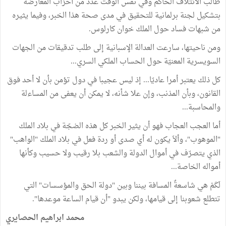
طالب الائتلاف الحاكم وفي نفس الوقت عدد من أحزاب المعارضة
بتشكيل لجنة برلمانية للتحقيق في مدى صحة هذا الخبر، وفيما يثيره
من شبهات فساد حول الملك خوان كارلوس.
ومن ناحيتها، سارعت العدالة الإسبانية إلى طلب تدقيقات من الجهات
السويسرية المعنيّة حول الحساب الملكي السري...
كل ذلك يعتبر أمرا عاديّا... إذ ليس عجيبا في دول تؤمن بأن لا أحد فوق
القانون، وبأن المذنب، وإن علا شأنه، لا يمكن أن يعفى من المساءلة
والمحاسبة...
أما العجب العجاب فهو أن يثير الخبر كل هذه الضجّة في بلاد الملك
"الموهوب"، وألاّ يكون له أي صدى أو ردة فعل في بلاد الملك "الواهب"
الذي يتصرّف في أموال الدولة والشعب بلا رقيب ولا حسيب وكأنها
أمواله الخاصة...
لَكَمْ هي شاسعةٌ المسافة بيننا وبين "دولة الحق والمؤسسات" التي
تتطلع شعوبنا إلى قيامها، ولكن يبدو "أن قيام الساعة موعدها".
محمد ابراهيم الحصايري