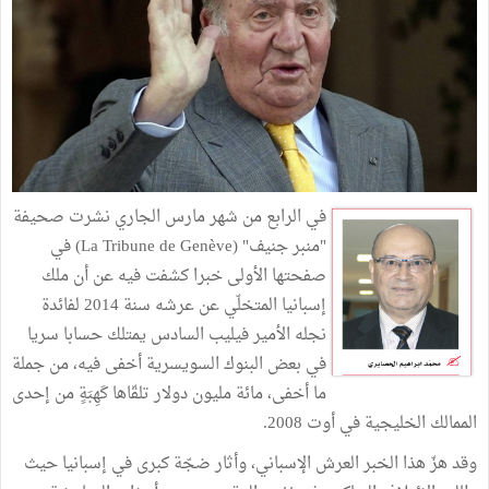
في الرابع من شهر مارس الجاري نشرت صحيفة
"منبر جنيف" (La Tribune de Genève) في
صفحتها الأولى خبرا كشفت فيه عن أن ملك
إسبانيا المتخلّي عن عرشه سنة 2014 لفائدة
نجله الأمير فيليب السادس يمتلك حسابا سريا
في بعض البنوك السويسرية أخفى فيه، من جملة
ما أخفى، مائة مليون دولار تلقّاها كَهِبَةٍ من إحدى
الممالك الخليجية في أوت 2008.
وقد هزّ هذا الخبر العرش الإسباني، وأثار ضجّة كبرى في إسبانيا حيث