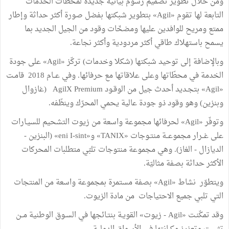
ومن خلال تطوير تصميم رسوم بيانية جديدة لمحطات الخدمات
التابعة لها تقوم «Agil» بتطوير شبكتها بفضل صورة أكثر حداثة وإطار
ممتع ومريح للوافدين عليها ومضخّات وقود من الجيل الجديد بما
يسمح باستهلاك طاقي أكثر مردودية وأكثر نجاعة.
وبالإضافة إلى توحيد شبكتها (شكلا وخدمات) تركّز «Agil» على جودة
الخدمة في محطّاتها وعلى علاقاتها مع حرفائها. وفي عــام 2018 قامـت
«Agil» بتجـديد أحدث جيل من الوقـود AgilX Premium (غازوال
وبنزين) وهو وقود ذو جودة عالية يحمي المحرّك وينظّفه.
وتوفّر «Agil» لحرفائها مجموعة واسعة من زيوت التشحيم للسيـارات
على غــرار مجموعــة منتـوجات «TANIX» و«eni I-sint» (البنزين -
الديازال - الغاز). وهي مجموعة منتوجات تلبّي متطلبات المحركات
الأكثر حداثة بصفة مثاليّة.
ويتطوّر نشاط «Agil» بصفة مستمرة بمجموعة واسعة من المنتجات
التي تلبي جميع الاحتياجات من مادة الزيوت.
وقد تمكّنـت «Agil - زيوت» القويـة بنتـائجها في السـوق الوطنية مــن