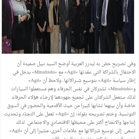
وفي تصريح خصّ به ليدرز العربية أوضح السيد نبيل صميدة أنّ
الاحتفال بالشراكة التي عقدتها «Agil» مع «Mitsubishi» يدخل في
إطار سياسة «Agil» بتوسيع شـــراكاتها. ولاحظ أنّ «Agil»
و«Mitsubishi» تشتركان في نفس الحرفاء وهم مستعملوا السيارات
لذلك ستعمل الشركتان على تجميع جهودهما لإرضاء هؤلاء الحرفاء
خاصّة وأنّ بينهما تشابها كبيرا من حيث الأقدمية والحضور في السوق
التونسية. وختم تصريحه بقوله: إنّ «Agil» تعمل على التجدّد وتحديث
إنتاجها والانفتاح أكثر على محيطها الاقتصادي والاجتماعي لذلك
تسعى إلى توسيع شراكاتها مع علامات أخرى، مشيرا إلى أنّ «Agil»