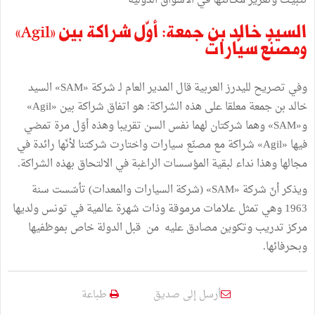
تثبيـت وتعزيز مكــانتها في الأسواق الدولية
السيد خالد بن جمعة: أوّل شراكة بين »Agil«
ومصنّع سيّارات
وفي تصريح لليدرز العربية قال المدير العام لـ شركة «SAM» السيد
خالد بن جمعة معلقا على هذه الشراكة: هو اتفاق شراكة بين «Agil»
و«SAM» وهما شركتان لهما نفس السن تقريبا وهذه أوّل مرة تمضي
فيها «Agil» شراكة مع مصنّع سيارات واختارت شركتنا لأنّها رائدة في
مجالها وهذا نداء لبقية المؤسسات الراغبة في الالتحاق بهذه الشراكة.
ويذكر أنّ شركة «SAM» (شركة السيارات والمعدات) تأسّست سنة
1963 وهي تمثل علامات مرموقة وذات شهرة عالمية في تونس ولديها
مركز تدريب وتكوين مصادق عليه من قبل الدولة خاص بموظفيها
وبحرفائها.
أرسل إلى صديق
طباعة