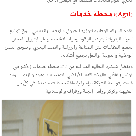
تجري اليوم محادثات متقدمة مع البعض الآخر.
»Agil«: محطة خدمات
تقوم الشركة الوطنية لتوزيع البترول «Agil» الرائدة في سوق توزيع
المواد البتروليّة بتوفير الوقود ومواد التشحيم وغاز البترول المسيّل
لجميع القطاعات مثل الصناعة والزراعة والصيد البحري وتموين السفن
الوطنية والدولية والنقل بجميع أشكاله.
وبفضل شبكتها الحالية المتركّبة من 215 محطة خدمات (الأكبر في
تونس) تغطّي «Agil» كافة الأراضي التونسية بالوقود والزيوت. وقد
قامت بتوسعة الشبكة مؤخرا بإضافة محطات جديدة في كلّ من
المنيهله وكركر ورأس إنجلة ورفراف والوسلاتية.