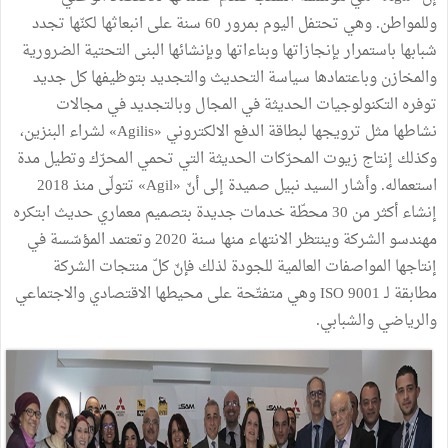
وللمواطن. وهي تحتفل اليوم بمرور 60 سنة على انبعاثها لكنّها تجدد
شبابها باستمرار بإنجازاتها وبناءاتها وبإنشائها البنى التحتية الضرورية
والمخازن وباعتمادها سياسة التحديث والتجديد بتوظيفها كل جديد
توفره التكنولوجيات الحديثة في المجال وبالتجديد في مجالات
نشاطها مثل ترويجها لبطاقة الدفع الالكتروني «Agilis» لشراء البنزين،
وكذلك إنتاج زيوت المحرّكات الحديثة التي تحمي المحرّك وتطيل مدة
استعماله. وأشار السيد نبيل صميدة إلى أنّ «Agil» تتولّى منذ 2018
إنشاء أكثر من 30 محطّة خدمات جديدة بتصميم معماري حديث ابتكره
مهندسو الشركة وينتظر الانتهاء منها سنة 2020 وتعتمد المؤسّسة في
إنتاجها المواصفات العالمية للجودة لذلك فإنّ كلّ منتجات الشركة
مطابقة لـ ISO 9001 وهي متفتّحة على محيطها الاقتصادي والاجتماعي
والرياضي والشبابي.