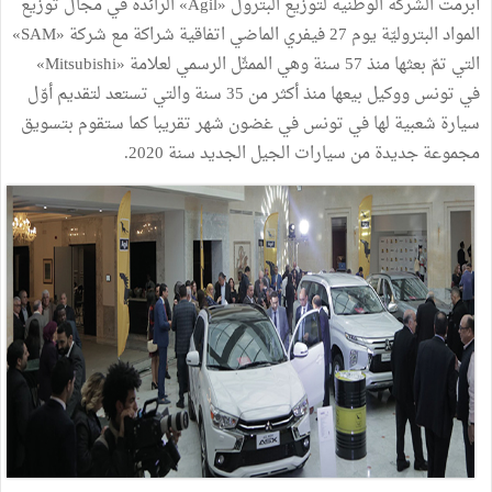
أبرمت الشركة الوطنية لتوزيع البترول «Agil» الرائدة في مجال توزيع
المواد البتروليّة يوم 27 فيفري الماضي اتفاقية شراكة مع شركة «SAM»
التي تمّ بعثها منذ 57 سنة وهي الممثّل الرسمي لعلامة «Mitsubishi»
في تونس ووكيل بيعها منذ أكثر من 35 سنة والتي تستعد لتقديم أوّل
سيارة شعبية لها في تونس في غضون شهر تقريبا كما ستقوم بتسويق
مجموعة جديدة من سيارات الجيل الجديد سنة 2020.