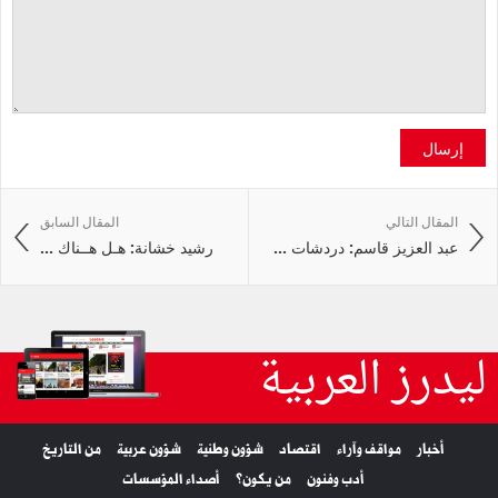
إرسال
المقال التالي
المقال السابق
عبد العزيز قاسم: دردشات ...
رشيد خشانة: هـل هــناك ...
ليدرز العربية
أخبار
مواقف وآراء
اقتصاد
شؤون وطنية
شؤون عربية
من التاريخ
أدب وفنون
من يكون؟
أصداء المؤسسات