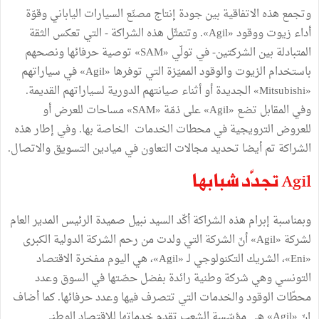
وتجمع هذه الاتفاقية بين جودة إنتاج مصنّع السيارات الياباني وقوّة
أداء زيوت ووقود «Agil». وتتمثّل هذه الشراكة - التي تعكس الثقة
المتبادلة بين الشركتين- في تولّي «SAM» توصية حرفائها ونصحهم
باستخدام الزيوت والوقود المميّزة التي توفرها «Agil» في سياراتهم
«Mitsubishi» الجديدة أو أثناء صيانتهم الدورية لسياراتهم القديمة.
وفي المقابل تضع «Agil» على ذمّة «SAM» مساحات للعرض أو
للعروض الترويجية في محطات الخدمات الخاصة بها. وفي إطار هذه
الشراكة تم أيضا تحديد مجالات التعاون في ميادين التسويق والاتصال.
Agil تجدّد شبابها
وبمناسبة إبرام هذه الشراكة أكّد السيد نبيل صميدة الرئيس المدير العام
لشركة «Agil» أنّ الشركة التي ولدت من رحم الشركة الدولية الكبرى
«Eni»، الشريك التكنولوجي لـ «Agil»، هي اليوم مفخرة الاقتصاد
التونسي وهي شركة وطنية رائدة بفضل حصّتها في السوق وعدد
محطّات الوقود والخدمات التي تتصرف فيها وعدد حرفائها. كما أضاف
إنّ «Agil» هي مؤسّسة الشعب تقدم خدماتها للاقتصاد الوطني