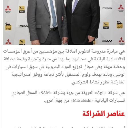
هي مبادرة مدروسة لتطوير العلاقة بين مؤسّستين من أعرق المؤسسات
الاقتصادية الرائدة في مجاليهما بما لهما من خبرة وتجربة وقيمة مضافة
وحصّة مهمّة وفي مجال توزيع المواد البترولية في سوق السيارات في
تونس، وذلك بهدف ولوج المستقبل بأكثر نجاعة ووفق استراتيجية
تشاركية تطور نشاط الشركتين.
هي شركة «Agil» العريقة من جهة وشركة «SAM» الممثّل التجاري
للسيارات اليابانية «Mitsubishi» من جهة أخرى.
عناصر الشراكة