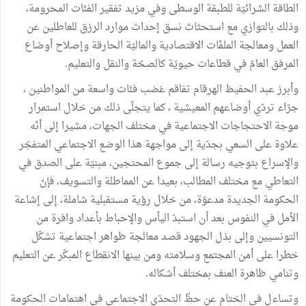
الطاقة الشرائيّة للطبقة الوسطى وفي مزيد تفقير الفئات المحرومة،
وذلك بالتوازي مع استحثاث نسق إحداث موارد الرزق للعاطلين عن
العمل ومعالجة الملفّات الاقتصادية والماليّة الحارقة وإصلاح أوضاع
المرفق العامّ في قطاعات حيويّة كالصحّة والنقل والتعليم.
وأبرز عبد الحفيظ الهرقام تفاقم غضب فئات واسعة من المواطنين ،
جرّاء تردّي أوضاعهم المعيشية ، كما يتجلّى ذلك من خلال استمرار
موجة الاحتجاجات الاجتماعية في مختلف الجهات، مشيرا إلى أنّه
علاوة على السعي بجدّية إلى مواجهة هذا الوضع الاجتماعي المتفجّر
والإسراع بتوجيه رسالة إلى جموع المحتجين، مبنيّة على الصدق في
التعاطي مع مختلف المطالب، بعيدا عن المماطلة والتسويف، فإنّ
الحكومة الجديدة مدعوّة، من خلال رؤية مستقبلية شاملة، إلى إشاعة
الأمل في النفوس بعد أن استبدّ اليأس والإحباط بأعداد وافرة من
التونسيين وإلى بذل الجهود قصد معالجة ظواهر اجتماعية تشكّل
خطرا على أمن المجتمع وسلامته ومن بينها الانقطاع المبكّر عن التعليم
وتنامي ظاهرة العنف بمختلف أشكاله.
وتساءل في الختام عن حظّ التحدّي الاجتماعي في اهتمامات الحكومة