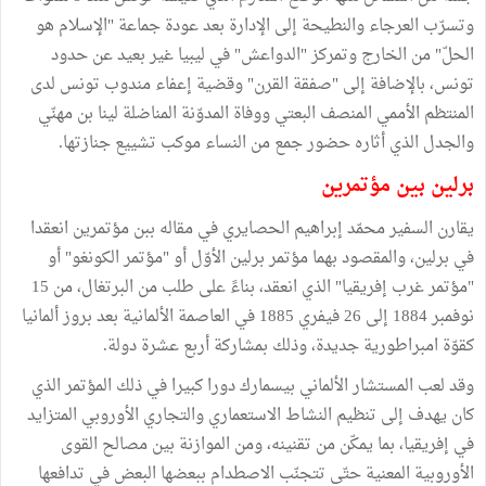
وتسرّب العرجاء والنطيحة إلى الإدارة بعد عودة جماعة "الإسلام هو
الحلّ" من الخارج وتمركز "الدواعش" في ليبيا غير بعيد عن حدود
تونس، بالإضافة إلى "صفقة القرن" وقضية إعفاء مندوب تونس لدى
المنتظم الأممي المنصف البعتي ووفاة المدوّنة المناضلة لينا بن مهنّي
والجدل الذي أثاره حضور جمع من النساء موكب تشييع جنازتها.
برلين بين مؤتمرين
يقارن السفير محمّد إبراهيم الحصايري في مقاله ببن مؤتمرين انعقدا
في برلين، والمقصود بهما مؤتمر برلين الأوّل أو "مؤتمر الكونغو" أو
"مؤتمر غرب إفريقيا" الذي انعقد، بناءً على طلب من البرتغال، من 15
نوفمبر 1884 إلى 26 فيفري 1885 في العاصمة الألمانية بعد بروز ألمانيا
كقوّة امبراطورية جديدة، وذلك بمشاركة أربع عشرة دولة.
وقد لعب المستشار الألماني بيسمارك دورا كبيرا في ذلك المؤتمر الذي
كان يهدف إلى تنظيم النشاط الاستعماري والتجاري الأوروبي المتزايد
في إفريقيا، بما يمكّن من تقنينه، ومن الموازنة بين مصالح القوى
الأوروبية المعنية حتّى تتجنّب الاصطدام ببعضها البعض في تدافعها