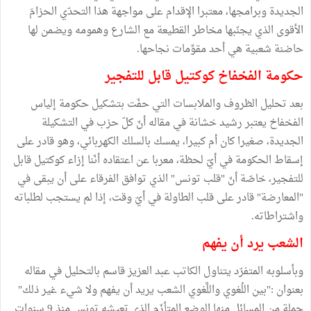
الجديدة وبرامجها، معتبرا الإقدام على مواجهة هذا التحدّي الحزامَ
الأقوى الذي يجنّبها مخاطر القطيعة مع الشارع وهمومه ويضمن لها
حاضنة شعبية هي أحد مقوِّمات نجاحها.
حكومة الفخفاخ كوكتيل قابل للتفجير
بعد تحليل الظروف والملابسات التي حفّت بتشكيل حكومة إلياس
الفخفاخ يعتبر رشيد خشانة في مقاله أنّ كلّ حزب في التشكيلة
الجديدة، صغيرا كان أم كبيرا، يمسك بالسلك الكهربائي، وهو قادر على
إسقاط الحكومة في أيّ لحظة، معربا عن اعتقاده أنّنا إزاء كوكتيل قابل
للتفجير، خاصّة أنّ "قلب تونس" الذي توافق الفرقاء على أن يبقى في
"المعارضة" قادر على قلب الطاولة في أيّ وقت، إذا لم يستجب لطلباته
واشتراطاته.
الشعب يرد أن يفهم
وبأسلوبه المتفرّد يتناول الكاتب عبد العزيز قاسم بالتحليل في مقاله
بعنوان :"بين اللُغوي واللَّغوي الشعب يريد أن يفهم ولا شيء غير ذلك"
جملة من المسائل منها الوضع المتأزّم الذي تعيشه تونس منذ 9 سنوات