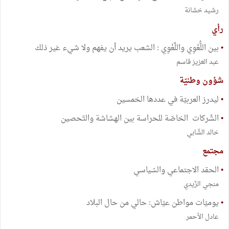
رشيد خشانة
رأي
•
بين اللُّغَوِي واللَّغْوِي : الشعب يريد أن يفهم ولا شيء غير ذلك
عبد العزيز قاسم
شؤون وطنيّة
•
ليدرز العربيّة في عددها الخمسين
•
الشّركات الخاصّة للحراسة بين الهشاشة والتّحصين
خالد الشّابي
مجتمع
•
الحقد الاجتماعي والسّياسي
منجي الزّيدي
•
يوميّات مواطن عيّاش: حالي من حال البلاد
عادل الأحمر