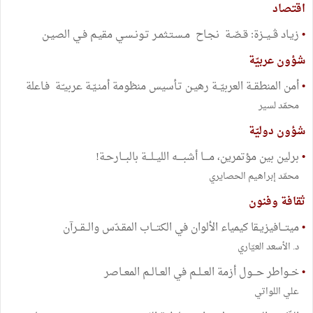
اقتصاد
•
زيـاد ڤــيــزة: قـصّـة نجـاح مـسـتـثمـر تـونـسـي مقيـم فـي الصيـن
شؤون عربيّة
•
أمن المنطقــة العربيّــة رهيـن تـأسيس منظومة أمنـيّـة عربيـّـة فـاعلة
محمّد لسير
شؤون دوليّة
•
برلين بين مؤتمرين، مــــا أشبــــه الليــلـــة بالبـــارحـة!
محمّد إبراهيم الحصايري
ثقافة وفنون
•
ميتـــافيزيـقا كيمياء الألوان في الكتـــاب المقـدّس والــقــرآن
د. الأسعد العيّاري
•
خــواطر حـــول أزمة العــلــم في العــالــم المعــاصر
علي اللواتي