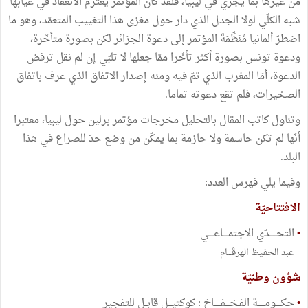
من غيرها بما يجري في ليبيا، فلقد كان المؤتمر يعتزم الانعقاد في غيابها
شبه الكلّي لولا الجدل الذي دار حول مغزى هذا التغييب المتعمّد، وهو ما
اضطرّ ألمانيا مُنَظِّمَةَ المؤتمر إلى دعوة الجزائر لكن بصورة متأخّرة،
ودعوة تونس بصورة أكثر تأخّرا ممّا جعلها لا تلبّي إن لم نقل ترفض
الدعوة، أمّا المغرب الذي تمّ فيه ومنه إصدار الاتفاق الذي عرف باتفاق
الصخيرات، فلم تقع دعوته تماما.
وتناول كاتب المقال بالتحليل مخرجات مؤتمر برلين حول ليبيا، معتبرا
أنّها لم تكن حاسمة ولا حازمة بما يمكّن من وضع حدّ للصراع في هذا
البلد.
وفيما يلي فهرس العدد:
الافتتاحيّة
•
التحـــــدّي الاجتمــــاعــــي
عبد الحفيظ الهرڤـــام
شؤون وطنيّة
•
حكــــومـــــة الفـخـــفـــــاخ : كوكتيـــل قابــل للتفجير