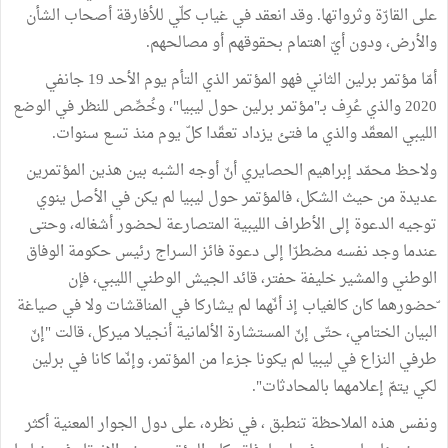
على القارّة وثرواتها. وقد انعقد في غياب كلّي للأفارقة أصحاب الشأن
والأرض، ودون أيّ اهتمام بحقوقهم أو مصالحهم.
أمّا مؤتمر برلين الثاني فهو المؤتمر الذي التأم يوم الأحد 19 جانفي
2020 والذي عُرِف بـ"مؤتمر برلين حول ليبيا"، وخُصِّص للنظر في الوضع
الليبي المعقّد والذي ما فتئ يزداد تعقّدا كلّ يوم منذ تسع سنوات.
ولاحظ محمّد إبراهيم الحصايري أنّ أوجه الشبه بين هذين المؤتمرين
عديدة من حيث الشكل، فالمؤتمر حول ليبيا لم يكن في الأصل ينوي
توجيه الدعوة إلى الأطراف الليبية المتصارعة لحضور أشغاله، وحتى
عندما وجد نفسه مضطرّا إلى دعوة فائز السراج رئيس حكومة الوفاق
الوطني والمشير خليفة حفتر، قائد الجيش الوطني الليبي، فإن
ّحضورهما كان كالغياب إذ أنّهما لم يشاركا في المناقشات ولا في صياغة
البيان الختامي، حتّى إنّ المستشارة الألمانية أنجيلا ميركل، قالت "إنّ
طرفي النزاع في ليبيا لم يكونا جزءا من المؤتمر، وإنّما كانا في برلين
لكي يتمّ إعلامهما بالمحادثات".
ونفس هذه الملاحظة تنطبق ، في نظره، على دول الجوار المعنية أكثر