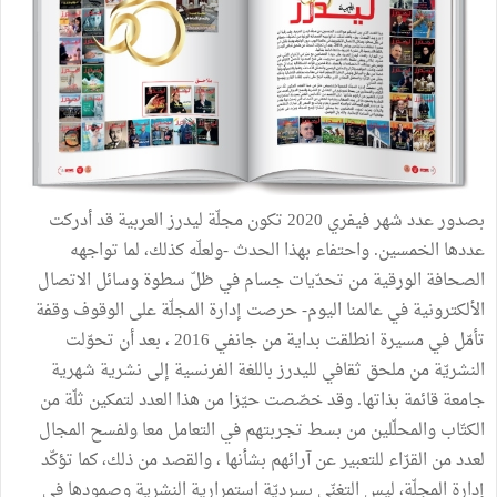
بصدور عدد شهر فيفري 2020 تكون مجلّة ليدرز العربية قد أدركت
عددها الخمسين. واحتفاء بهذا الحدث -ولعلّه كذلك، لما تواجهه
الصحافة الورقية من تحدّيات جسام في ظلّ سطوة وسائل الاتصال
الألكترونية في عالمنا اليوم- حرصت إدارة المجلّة على الوقوف وقفة
تأمّل في مسيرة انطلقت بداية من جانفي 2016 ، بعد أن تحوّلت
النشريّة من ملحق ثقافي لليدرز باللغة الفرنسية إلى نشرية شهرية
جامعة قائمة بذاتها. وقد خصّصت حيّزا من هذا العدد لتمكين ثلّة من
الكتّاب والمحلّلين من بسط تجربتهم في التعامل معا ولفسح المجال
لعدد من القرّاء للتعبير عن آرائهم بشأنها ، والقصد من ذلك، كما تؤكّد
إدارة المجلّة، ليس التغنّي بسرديّة استمرارية النشرية وصمودها في