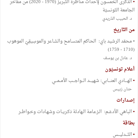
•
الذّكرى الخمسون لإحداث مناظرة التّبريز (1970 - 2020) من مفاخر
الجامعة التّونسيّة
د. الحبيب الدّريدي
من التّاريخ
• محمّد الرشيد باي: الحـاكم المتسـامح والشـاعر والموسِيقِيّ الموهوب
(1710 - 1759)
د. عادل بن يوسف
أعلام تونسيّون
•
الهــــادي العنــــابي: شهيـــد الـــواجـــب الأمــمـــي
حنان زبيس
إصدارات
•
البـاهي الأدغــم: الـزعـامة الـهادئة ذكـريــات وشهـادات وخـواطــر
بطاقة
•
التّـــدليـــس