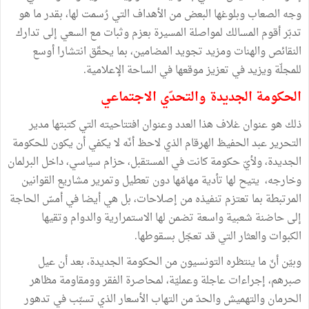
وجه الصعاب وبلوغها البعض من الأهداف التي رُسمت لها، بقدر ما هو
تدبّر أقوم المسالك لمواصلة المسيرة بعزم وثبات مع السعي إلى تدارك
النقائص والهنات ومزيد تجويد المضامين، بما يحقّق انتشارا أوسع
للمجلّة ويزيد في تعزيز موقعها في الساحة الإعلامية.
الحكومة الجديدة والتحدّي الاجتماعي
ذلك هو عنوان غلاف هذا العدد وعنوان افتتاحيته التي كتبتها مدير
التحرير عبد الحفيظ الهرقام الذي لاحظ أنّه لا يكفي أن يكون للحكومة
الجديدة، ولأيّ حكومة كانت في المستقبل، حزام سياسي، داخل البرلمان
وخارجه، يتيح لها تأدية مهامّها دون تعطيل وتمرير مشاريع القوانين
المرتبطة بما تعتزم تنفيذه من إصلاحات، بل هي أيضا في أمسّ الحاجة
إلى حاضنة شعبية واسعة تضمن لها الاستمرارية والدوام وتقيها
الكبوات والعثار التي قد تعجّل بسقوطها.
وبيّن أنّ ما ينتظره التونسيون من الحكومة الجديدة، بعد أن عيل
صبرهم، إجراءات عاجلة وعمليّة، لمحاصرة الفقر وومقاومة مظاهر
الحرمان والتهميش والحدّ من التهاب الأسعار الذي تسبّب في تدهور