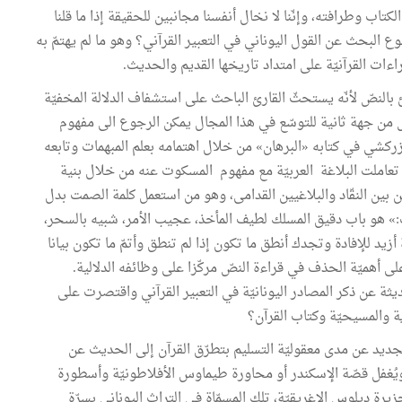
لكتاب وطرافته، وإنّنا لا نخال أنفسنا مجانبين للحقيقة إذا ما قلنا
البحث عن القول اليوناني في التعبير القرآني؟ وهو ما لم يهتمّ به
ءات القرآنيّة على امتداد تاريخها القديم والحديث.
النصّ لأنّه يستحثّ القارئ الباحث على استشفاف الدلالة المخفيّة
ّ من جهة ثانية للتوسّع في هذا المجال يمكن الرجوع الى مفهوم
زركشي في كتابه «البرهان» من خلال اهتمامه بعلم المبهمات وتابعه
تعاملت البلاغة العربيّة مع مفهوم المسكوت عنه من خلال بنية
 بين النقّاد والبلاغيين القدامى، وهو من استعمل كلمة الصمت بدل
 هو باب دقيق المسلك لطيف المأخذ، عجيب الأمر، شبيه بالسحر،
أزيد للإفادة وتجدك أنطق ما تكون إذا لم تنطق وأتمّ ما تكون بيانا
ى أهميّة الحذف في قراءة النصّ مركّزا على وظائفه الدلالية.
ثة عن ذكر المصادر اليونانيّة في التعبير القرآني واقتصرت على
ة والمسيحيّة وكتاب القرآن؟
يد عن مدى معقوليّة التسليم بتطرّق القرآن إلى الحديث عن
غفل قصّة الإسكندر أو محاورة طيماوس الأفلاطونيّة وأسطورة
ة ديلوس الإغريقيّة، تلك المسمّاة في التراث اليوناني بسرّة