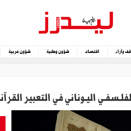
ف وآراء
اقتصاد
شؤون وطنية
شؤون عربية
لـسفـي اليـوناني في التعبير القرآن