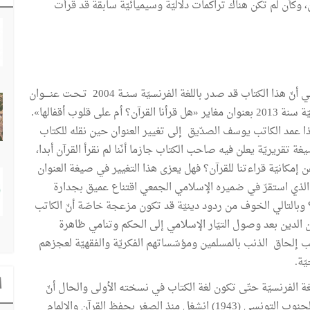
، وكأن لم تكن هناك تراكمات دلاليّة وسيميائيّة سابقة قد قرأت
نشير في ما يتعلّق بطبيعة الكتاب إلى أمرين، يتمثّل الأوّل في أنّ هذا الكتاب قد صدر باللغة الفرنسيّة سنــة 2004 تـحـت عنــــوان
Nous n’avons Jamais lu le coran وانتقل إلى المكتبة العربيّة سنة 2013 بعنوان مغاير «هل قرأنا القرآن؟ أم على قلوب أقفالها».
ذا عمد الكاتب يوسف الصدّيق إلى تغيير العنوان حين نقله للكتاب
غة تقريريّة يعلن فيه صاحب الكتاب جازما أنّنا لم نقرأ القرآن أبدا،
ن إمكانيّة قراءتنا للقرآن؟ فهل يعزى هذا التغيير في صيغة العنوان
ي الذي استقرّ في ضميره الإسلامي الجمعي اقتناع عميق بجدارة
 وبالتالي الخوف من ردود دينيّة قد تكون مزعجة خاصّة أنّ الكاتب
لدين بعد وصول التيّار الإسلامي إلى الحكم وتنامي ظاهرة
ب إلحاق الذنب بالمسلمين ومؤسّساتهم الفكريّة والفقهيّة لعجزهم
ّة.
ا
لّغة الفرنسيّة حتّى تكون لغة الكتاب في نسخته الأولى والحال أنّ
يوسف الصدّيق ينحدر من عائلة تونسيّة عربيّة من أقصى الجنوب التونسي (1943) انشغل منذ الصغر بحفظ القرآن والإلمام