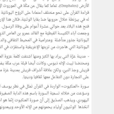
الأرض (Omphalos)، تماما كما يقال عن مكّة ف
قراءة القرآن على نحو مختلف اعتمادا على الروّح اليونانيّة
له في بيزنطة خلال حروبها ضدّ بقايا الوثنيّة، فكان هذا ال
فتح هذه البلاد بعد حوالي عشرة أعوام على وفاة الرسول. ي
وجمعت آباء الكنيسة القبطيّة مع القائد عمرو بن العاص الذ
اليونانيّة جذور متأصّلة ومترامية في المحيط الثقافي والد
اليونانيّة التي هاجرت من تربتها الإغريقيّة واستقرّت في التع
-
مدينة غزّة التي يراد بها الكنز ومنها اشتقت كلمة غزوة العر
ومحتضنا لبيت الإله ذيوس، وكانت أيضا قبلة عرب مكّة يفد
قريش وجدّ النبيّ، ولكنّ علاقة أشراف قريش بمدينة غزة مدين
على التجارة دون التفاعل معها ثقافيّا ودينيّا.
سورة «العنكبوت» الواردة في القرآن تمثّل في نظر يوسف الص
وسوّغت من خلاله تسميّة السورة باسم هذه الدابة الصغيرة
اليهودي، ويذهب الصدّيق إلى أنّ صورة العنكبوت إنّما هو است
اتخّذها الوثنيون أولياء يحمونهم من الإله الأوحد ويبعدونه