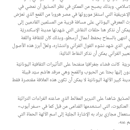
ي الموروث الإسلامي. وبذلك يصبح من الممكن في نظر الصدّيق أن نمضي في
 الإغريقيّة التي استقرّ موروثها في مصر هروبا من القمع الذي تعرّض
إرث المعرفي اليوناني على مسافة قريبة من المسلمين القادمين إلى
مكن أن نذكر هنا حلقات النقاش التي شهدتها مدينة الإسكندريّة
ي انتهى بالسماح بحفظ أعمال أرسطو، وبذلك كان للثقافة واللغة
يني الذي شهد نشوء القول القرآني وانتشاره، ولعلّ أبرز هذه الأصول
بير القرآني يمكن أن نذكر النقاط التاليّة:
بيّة كانت فضاء جغرافيّا منفتحا على التأثيرات الثقافيّة اليونانيّة
ون إليها بحثا عن الحبوب والقمح وهي مرقد هاشم سيّد قبيلة
ة كبير الآلهة اليونانيّة لا يمكن أن تكون هذه العلاقة مقتصرة فقط
دّيق شاهدا على التبرير المغالط الذي صاغته القراءات التراثيّة
 العنكبوت، التي استخدمها القدامى من قبل كما في «سفر أيوب»
عمال مجازي يراد به الإشارة الجليّة إلى اسم الآلهة الحماة التي
م عنه.