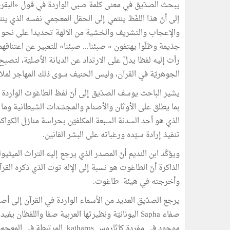
يبحث الصدّيق في معنى كلمة صبى الواردة في قول «البقرة»: «إِنَّ الَّذِ
والإعجاب والتشريف والخشية من الآلهة تحديدا على نحو ما
جذيمة وظلّوا يهتفون « صبئنا... صبئنا» للتعبير عن اعتناقهم
رأت إليه لفظا يدلّ على الارتداد عن الديانة الأصليّة، لت
الجوهريّة في القرآن، وليس الحنيف سوى ذلك المهاجر لملاقاة
يشير الباحث يوسف الصدّيق إلى أنّ لفظ الطاغوت الواردة في
بما يطلق على الأوثان والأصنام والمجسّدات الشيطانية 
الذي هو أحد السدنة السبعة المكلفيّن بحراسة منازل الكواك
تنفيذ إرادة سيّده ورغباته على البشر الفانين.
ويؤكّد ابن النديم أنّ المصدر الذي يرجع إليه التراث الميثي
الذاكرة أنّ الطاغوت هو نسبة إلى الإله توت الذي ذكره القر
وأخرجته في هيئة طاغوت.
صفاء Sapha اليونانيّة ونظيرتها العربية صفا واللف
موجود في مفردة كاثاروس haros