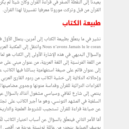
يعيدنا إلى النقطة الصفر في قراءة القرآن وكأنّ شيئا لم يكن
القرآن من قبل وتركت موروثا معرفيّا تفسيريّا لهذا القرآن.
طبيعة الكتاب
والسؤال البديهي في هذه الإشارة الأولى إلى الكتاب هو لما
من اللغة الفرنسيّة إلى اللغة العربيّة، من عنوان مبني على صي
إلى عنوان قائم على صيغة استفهاميّة بسائلنا فيها الكاتب ع
وإحالاته الدلاليّة إلى خشية الكاتب من ردود القارئ العرب
القراءات التراثيّة للقرآن وقداسة متونها وجدوى مضامينها؟
ينتمي إلى شارع ثقافي وسياسي مشغول آنذاك بالسؤال عن ا
السلفيّة في المشهد التونسي، وهو ما أجبر الكاتب على تجنّ
عن صياغة قراءة للقرآن تستجيب للشروط العلميّة والتاريخي
أمّا الأمر الثاني فيتعلّق بالسؤال عن أسباب اختيار الكاتب ل