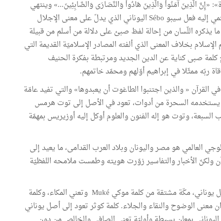
ينَ آمَنُواْ وَالَّذِينَ هَادُواْ وَالنَّصَارَى وَالصَّابِئِينَ...» وينتهي
إلى أنّ هذا اللفّظ ينتمي إلى الحقل المعجمي نفسه الذي ينتمي إليه فعل سيبو Sébo اليوناني الذي يدلّ على معنى الإجلال
 يذكره اللّسان من إحالة لفظ صبئ على دلالة من أسلم من قبيلة
 الإسلام بخلاف المعنى الذي ألفته المصادر الإسلاميّة القديمة التي
صبح كلمة صبى كناية عن الدين الجديد ومرتبطة بفكرة الحنيف
 ربّه ممثّلا في إبراهيم أوّلهم ومحمّد خاتمهم.
 القرآن « والذين اجتنبوا الطاغوت أن يعبدوها» والتي تفيد عامّة
وما يستخدمه السحرة من أدوات، تعود في الأصل إلى توت هرمس
ب السبعة، وتوت هو إله الفنون والعلوم أوكل إليه أوزيريس بمهمّة
ولوجي العالمي هو مصر واليونان وبلاد العرب القدامى، ما يعيد إلى
آن ولكنّ الأخبار والتفاسير زوّرت هويته وطمست ملامحه اللفظيّة
يرجع الصدّيق العديد من الأسماء الواردة في القرآن إلى أصل يوناني، مكّة مشتقة من كلمة موكي Muké وتعني المكاء، وكلمة
ظان يفيدان معنى الوضوح والنقاء والجلاء. كلمة كوثر تعود إلى أصل يوناني
kat المرتبطة في المعجم اليوناني بمعان بسيطة وأوليّة تعني الصافي والخالص من دون