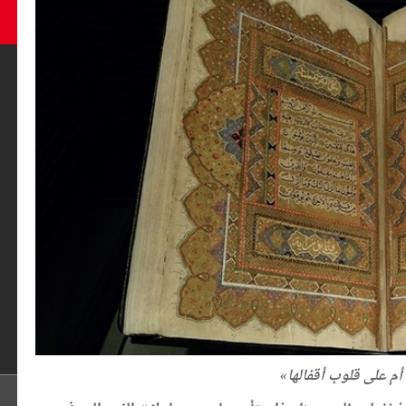
م على قلوب أقفالها»