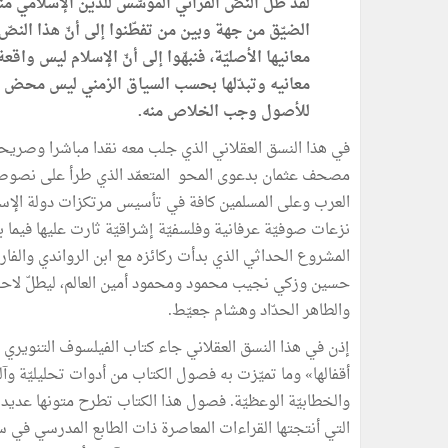
لقد ظلّ النصّ القرآني المؤسّس للدين الإسلامي من
الضيّق من جهة وبين من تفطّنوا إلى أنّ هذا النصّ
معانيها الأصليّة، فنبهّوا إلى أنّ الإسلام ليس وا
معانيه وتبدّلها بحسب السياق الزمني ليس محض ظ
للأصول وجب الخلاص منه.
في هذا النسق العقلاني الذي جلب معه نقدا مباشرا وصريحا
مصحف عثمان بدعوى المحو المتعمّد الذي طرأ على نصوصه ا
العرب وعلى المسلمين كافة في تأسيس مرتكزات دولة الإسلا
نزعات صوفيّة عرفانية وفلسفيّة إشراقيّة ثارت عليها فيما ب
المشروع الحداثي الذي بدأت ركائزه مع ابن الرواندي والفا
حسين وزكي نجيب محمود ومحمود أمين العالم، ليطلّ لاحقا
والطاهر الحدّاد وهشام جعيّط.
إذن في هذا النسق العقلاني جاء كتاب الفيلسوف التنويري 
أقفالها» وما تميّزت به فصول الكتاب من أدوات تحليليّة وآلي
والخطابيّة الوعظيّة. فصول هذا الكتاب تطرح متونها عديد ال
التي أنتجتها القراءات المعاصرة ذات الطابع المدرسي في سياق