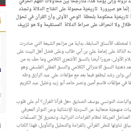
ذ نزوله وإلى يومنا هذا، متأرجحا بين محاولات الفهم الحرفيّ
 إنّما هو صيرورة تاريخيّة محمولة على انفتاح الدلالة وتجدّد
قعة تاريخيّة محكومة بلحظة الوحي الأولى وأنّ القرآن في تحوّل
أ
لال ولا انحراف على صراط الدلالة المستقيمة ولا هو تزييف
 لمختلف الأنساق السابقة، بداية من مزاعم الشيعة التي صادرت
لدّالة على إمامة عليّ بن أبي طالب وعلى فضل أهل البيت على
م الأولى، مرورا أيضا بالنسق الأشعري الكلامي وما حفّ به من
عد ذهنيّة النسق الاعتزالي الكلامي والنسق العقلي الفلسفي وهو
رابي وابن رشد ليطفو فيما بعد مع مؤلفات علي عبد الرازق وطه
 في مؤلفّات قاسم أمين ونصر حامد أبو زيد وخليل عبد الكريم
والباحث التونسي يوسف الصدّيق «هل قرأنا القرآن؟ أم على قلوب
ات منهجيّة متعالية عن السرديّة الإنشائيّة وعن التوتّر المعرفي
مداخل المربكة لنظام القراءات التراثية، وتخترق كلّ المسلّمات
 تناولها للنصّ القرآني بالقراءة والتحليل والتأويل، فهذا الكتاب
ا