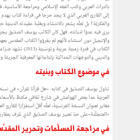
بالتراث العربي وكتب الفقه الإسلامي ومراجعة الأساسيّة، ف
إلى القارئ الغربي الذي لا يجد حرجا في قراءة كتاب يهدم كل
والفكريّة؟ بل لعلّه يشعر بالانتشاء وبغلبة عقيدته الدينيّة ح
يرى فيه عدوّا لديانته. فهل كان الكاتب يوسف الصدّيق يجر
والإنجيل دون استثناء لأنّهم لم يقرؤوا الكتاب المقدس بعهد
الكتاب في فترة زمنيّة
والديني والتوجّهات الحداثيّة بإنتاجاتها المعرفيّة الجريئة
في موضوع الكتاب وبنيته
تناول يوسف الصدّيق في كتابه «هل قرأنا لقرآن» في نسخته ال
العربيّة عدا بعض الهوامش في شارع ثقافي مكتظّ بالأسماء
مغاير لعنوان النسخة الفرنسيّة، لعلّه أقلّ استفزازا للقارئ
«المتجلّدة»على حدّ تعبير يوسف الصدّيق الذي عُرف بمقارب
في مراجعة المسلّمات وتحرير المقدّ