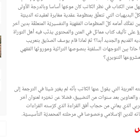
هل متن الكتاب في نظر الكاتب كان موجّها أساسا وبالدرجة الأولى
ّ البديهيات التي تتعلّق بمنظومة عقدية مغايرة لعقيدته الدينيّة
ين تفكّك أمامه كلّ المنظومات الفقهيّة والتفسيريّة المتعلقّة بدين آخر
ؤ على تأليف كتاب مماثل في المتن والمحتوى يذنّب فيه أهل التوراة
يه القديم والجديد أبدا؟ ثمّ لماذا قام يوسف الصدّيق بتعريب
 عربيّة وتونسيّة (2013) تشهد صراعا حادّا بين التوجهات السلفيّة بنصوصها التراثيّة وموروثها الفقهي
 ومشروعها التنويري؟
عربيّة التي يقول عنها الكاتب بأنّه لم يغيّر شيئا في الترجمة إلى
 والعناوين بعد سنوات من التضييق، فضلا عن تخيّره لعنوان آخر
 العربي الذي يعاني من حجاب أفق القراءة الذي كرّسته القراءات
اته للدين الإسلامي وخصوصا في مرحلته المحمديّة التأسيسيّة.
س