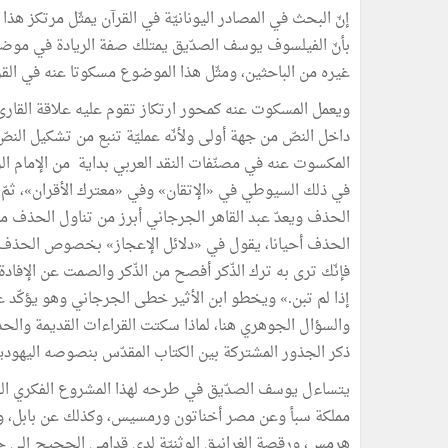
إنّ البحث في المصادر اليونانيّة في القرآن يمثّل مرتكز هذا ا
بأنّ الفيلسوف يوسف الصدّيق يمتلك صفة الريادة في موضوع 
غيره من الباحثين، ومثّل هذا الموضوع مسكوتا عنه في القرا
ويعمل المسكوت عنه كمحور ارتكاز تقوم عليه علاقة القارئ ب
داخل النصّ من جهة أولى ولأنّه عمليّة تنبع من تشكيل النص
المكسوت عنه في مصنّفات النقد العربي بداية من الإمام ال
في ذلك السيوطي في «الإتقان» وفي «معترك الأقران»، ثمّ 
الحذف ويعدّ عبد القاهر الجرجاني أبرز من تناول الحذف من
الحذف أحيانا، يقول في «دلائل الإعجاز» بخصوص الحذف:»
فإنّك ترى به ترك الذّكر أفصح من الذّكر والصمت عن الإفادة 
إذا لم تبن.» ويخطو ابن الأثير خطى الجرجاني وهو يؤكّد عل
والسؤال الجوهري هنا، لماذا سكتت القراءات القديمة والحدي
ذكر الجذور المشتركة بين الكتاب المقدّس بنصوصه اليهودي
يتساءل يوسف الصدّيق في طرحه لهذا المشروع الفكري الجد
مملكة سبأ وعن مصر أخناتون ورمسيس، وكذلك عن بابل، ويُ
هرمس، ورقصة الغرانيق الوثنيّة لدى قدامى الحجيج إلى جزير