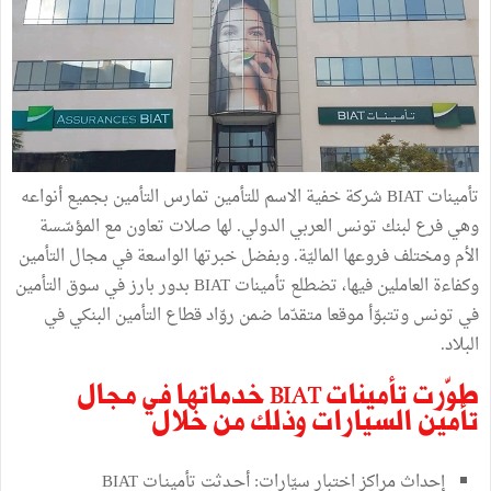
تأمينات BIAT شركة خفية الاسم للتأمين تمارس التأمين بجميع أنواعه
وهي فرع لبنك تونس العربي الدولي. لها صلات تعاون مع المؤسّسة
الأم ومختلف فروعها الماليّة. وبفضل خبرتها الواسعة في مجال التأمين
وكفاءة العاملين فيها، تضطلع تأمينات BIAT بدور بارز في سوق التأمين
في تونس وتتبوّأ موقعا متقدّما ضمن روّاد قطاع التأمين البنكي في
البلاد.
طوّرت تأمينات BIAT خدماتها في مجال
تأمين السيارات وذلك من خلال
إحداث مراكز اختبار سيّارات: أحـدثت تأمينـات BIAT