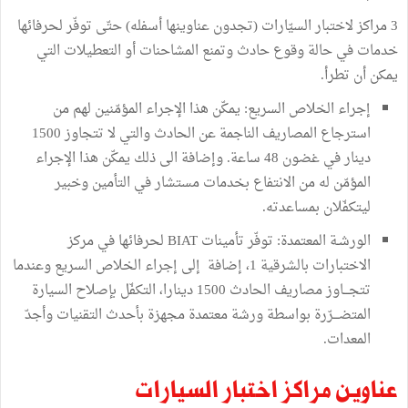
3 مراكز لاختبار السيّارات (تجدون عناوينها أسفله) حتّى توفّر لحرفائها
خدمات في حالة وقوع حادث وتمنع المشاحنات أو التعطيلات التي
يمكن أن تطرأ.
إجراء الخلاص السريع: يمكّن هذا الإجراء المؤمّنين لهم من
استرجاع المصاريف الناجمة عن الحادث والتي لا تتجاوز 1500
دينار في غضون 48 ساعة. وإضافة الى ذلك يمكّن هذا الإجراء
المؤمّن له من الانتفاع بخدمات مستشار في التأمين وخبير
ليتكفّلان بمساعدته.
الورشـة المعتمدة: توفّر تأمينات BIAT لحرفائها في مركز
الاختبارات بالشرقية 1، إضافة إلى إجراء الخلاص السريع وعندما
تتجـــاوز مصاريف الحادث 1500 دينارا، التكفّل بإصلاح السيارة
المتضـــرّرة بواسطة ورشة معتمدة مجهزة بأحدث التقنيات وأجدّ
المعدات.
عناوين مراكز اختبار السيارات